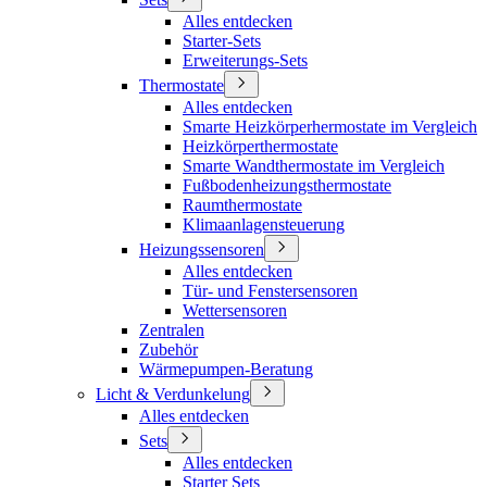
Alles entdecken
Starter-Sets
Erweiterungs-Sets
Thermostate
Alles entdecken
Smarte Heizkörperhermostate im Vergleich
Heizkörperthermostate
Smarte Wandthermostate im Vergleich
Fußbodenheizungsthermostate
Raumthermostate
Klimaanlagensteuerung
Heizungssensoren
Alles entdecken
Tür- und Fenstersensoren
Wettersensoren
Zentralen
Zubehör
Wärmepumpen-Beratung
Licht & Verdunkelung
Alles entdecken
Sets
Alles entdecken
Starter Sets