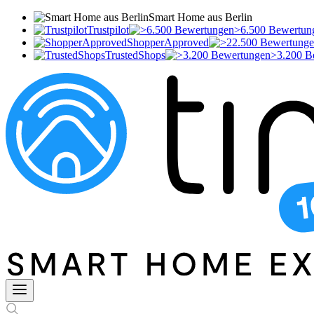
Smart Home aus Berlin
Trustpilot
>6.500 Bewertun
ShopperApproved
TrustedShops
>3.200 B