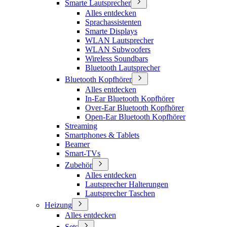
Smarte Lautsprecher
Alles entdecken
Sprachassistenten
Smarte Displays
WLAN Lautsprecher
WLAN Subwoofers
Wireless Soundbars
Bluetooth Lautsprecher
Bluetooth Kopfhörer
Alles entdecken
In-Ear Bluetooth Kopfhörer
Over-Ear Bluetooth Kopfhörer
Open-Ear Bluetooth Kopfhörer
Streaming
Smartphones & Tablets
Beamer
Smart-TVs
Zubehör
Alles entdecken
Lautsprecher Halterungen
Lautsprecher Taschen
Heizung
Alles entdecken
Sets