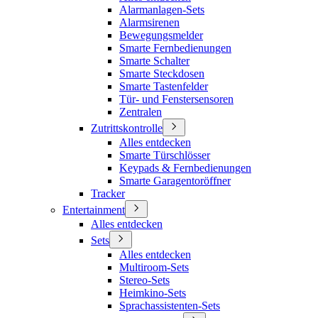
Alarmanlagen-Sets
Alarmsirenen
Bewegungsmelder
Smarte Fernbedienungen
Smarte Schalter
Smarte Steckdosen
Smarte Tastenfelder
Tür- und Fenstersensoren
Zentralen
Zutrittskontrolle
Alles entdecken
Smarte Türschlösser
Keypads & Fernbedienungen
Smarte Garagentoröffner
Tracker
Entertainment
Alles entdecken
Sets
Alles entdecken
Multiroom-Sets
Stereo-Sets
Heimkino-Sets
Sprachassistenten-Sets