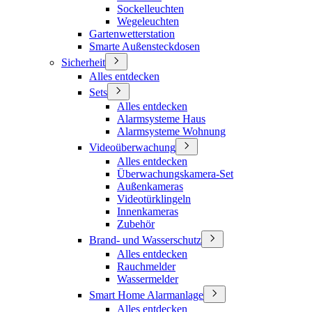
Sockelleuchten
Wegeleuchten
Gartenwetterstation
Smarte Außensteckdosen
Sicherheit
Alles entdecken
Sets
Alles entdecken
Alarmsysteme Haus
Alarmsysteme Wohnung
Videoüberwachung
Alles entdecken
Überwachungskamera-Set
Außenkameras
Videotürklingeln
Innenkameras
Zubehör
Brand- und Wasserschutz
Alles entdecken
Rauchmelder
Wassermelder
Smart Home Alarmanlage
Alles entdecken