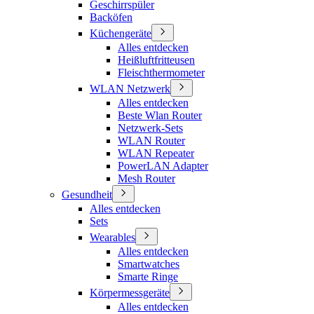
Geschirrspüler
Backöfen
Küchengeräte
Alles entdecken
Heißluftfritteusen
Fleischthermometer
WLAN Netzwerk
Alles entdecken
Beste Wlan Router
Netzwerk-Sets
WLAN Router
WLAN Repeater
PowerLAN Adapter
Mesh Router
Gesundheit
Alles entdecken
Sets
Wearables
Alles entdecken
Smartwatches
Smarte Ringe
Körpermessgeräte
Alles entdecken