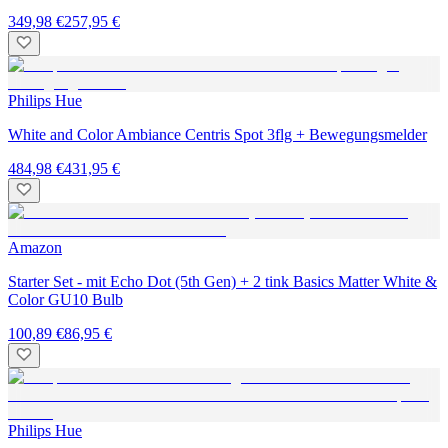
349,98 €
257,95 €
Philips Hue
White and Color Ambiance Centris Spot 3flg + Bewegungsmelder
484,98 €
431,95 €
Amazon
Starter Set - mit Echo Dot (5th Gen) + 2 tink Basics Matter White &
Color GU10 Bulb
100,89 €
86,95 €
Philips Hue