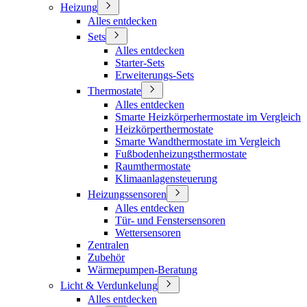
Heizung
Alles entdecken
Sets
Alles entdecken
Starter-Sets
Erweiterungs-Sets
Thermostate
Alles entdecken
Smarte Heizkörperhermostate im Vergleich
Heizkörperthermostate
Smarte Wandthermostate im Vergleich
Fußbodenheizungsthermostate
Raumthermostate
Klimaanlagensteuerung
Heizungssensoren
Alles entdecken
Tür- und Fenstersensoren
Wettersensoren
Zentralen
Zubehör
Wärmepumpen-Beratung
Licht & Verdunkelung
Alles entdecken