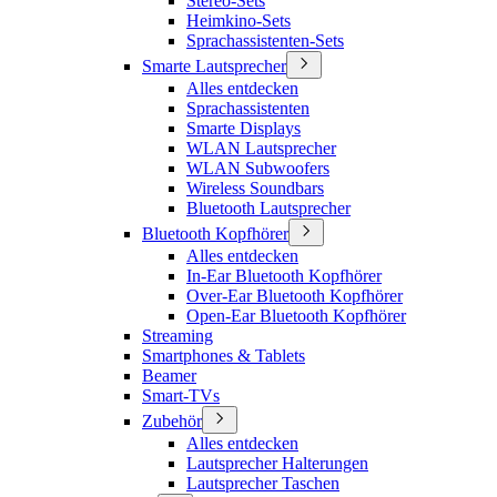
Stereo-Sets
Heimkino-Sets
Sprachassistenten-Sets
Smarte Lautsprecher
Alles entdecken
Sprachassistenten
Smarte Displays
WLAN Lautsprecher
WLAN Subwoofers
Wireless Soundbars
Bluetooth Lautsprecher
Bluetooth Kopfhörer
Alles entdecken
In-Ear Bluetooth Kopfhörer
Over-Ear Bluetooth Kopfhörer
Open-Ear Bluetooth Kopfhörer
Streaming
Smartphones & Tablets
Beamer
Smart-TVs
Zubehör
Alles entdecken
Lautsprecher Halterungen
Lautsprecher Taschen