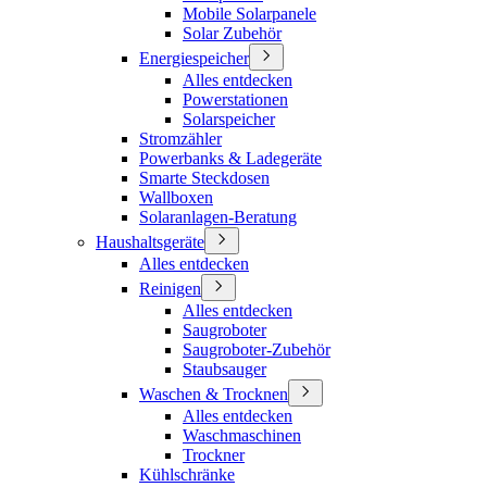
Mobile Solarpanele
Solar Zubehör
Energiespeicher
Alles entdecken
Powerstationen
Solarspeicher
Stromzähler
Powerbanks & Ladegeräte
Smarte Steckdosen
Wallboxen
Solaranlagen-Beratung
Haushaltsgeräte
Alles entdecken
Reinigen
Alles entdecken
Saugroboter
Saugroboter-Zubehör
Staubsauger
Waschen & Trocknen
Alles entdecken
Waschmaschinen
Trockner
Kühlschränke