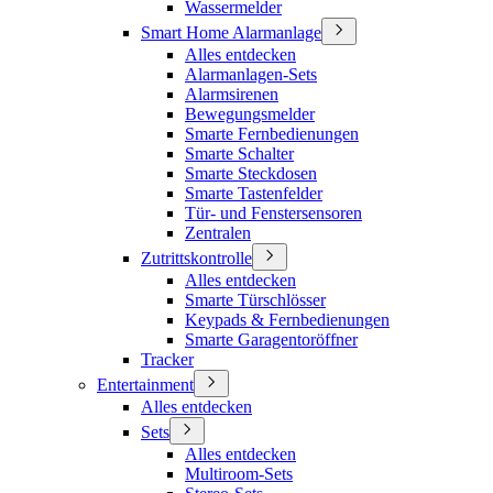
Wassermelder
Smart Home Alarmanlage
Alles entdecken
Alarmanlagen-Sets
Alarmsirenen
Bewegungsmelder
Smarte Fernbedienungen
Smarte Schalter
Smarte Steckdosen
Smarte Tastenfelder
Tür- und Fenstersensoren
Zentralen
Zutrittskontrolle
Alles entdecken
Smarte Türschlösser
Keypads & Fernbedienungen
Smarte Garagentoröffner
Tracker
Entertainment
Alles entdecken
Sets
Alles entdecken
Multiroom-Sets