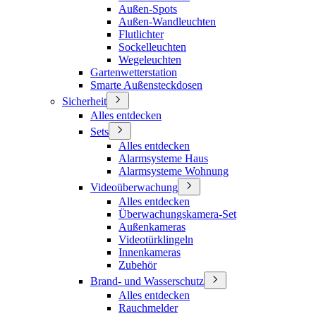
Außen-Spots
Außen-Wandleuchten
Flutlichter
Sockelleuchten
Wegeleuchten
Gartenwetterstation
Smarte Außensteckdosen
Sicherheit
Alles entdecken
Sets
Alles entdecken
Alarmsysteme Haus
Alarmsysteme Wohnung
Videoüberwachung
Alles entdecken
Überwachungskamera-Set
Außenkameras
Videotürklingeln
Innenkameras
Zubehör
Brand- und Wasserschutz
Alles entdecken
Rauchmelder