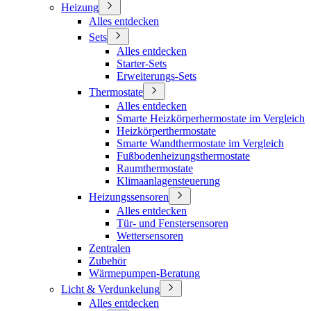
Heizung
Alles entdecken
Sets
Alles entdecken
Starter-Sets
Erweiterungs-Sets
Thermostate
Alles entdecken
Smarte Heizkörperhermostate im Vergleich
Heizkörperthermostate
Smarte Wandthermostate im Vergleich
Fußbodenheizungsthermostate
Raumthermostate
Klimaanlagensteuerung
Heizungssensoren
Alles entdecken
Tür- und Fenstersensoren
Wettersensoren
Zentralen
Zubehör
Wärmepumpen-Beratung
Licht & Verdunkelung
Alles entdecken