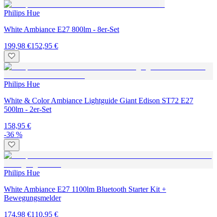
Philips Hue
White Ambiance E27 800lm - 8er-Set
199,98 €
152,95 €
Philips Hue
White & Color Ambiance Lightguide Giant Edison ST72 E27
500lm - 2er-Set
158,95 €
-36 %
Philips Hue
White Ambiance E27 1100lm Bluetooth Starter Kit +
Bewegungsmelder
174,98 €
110,95 €