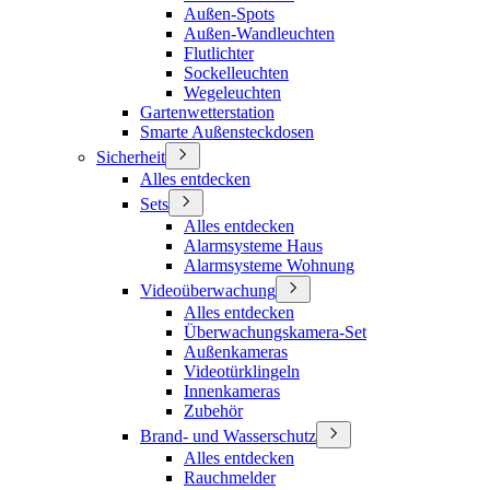
Außen-Spots
Außen-Wandleuchten
Flutlichter
Sockelleuchten
Wegeleuchten
Gartenwetterstation
Smarte Außensteckdosen
Sicherheit
Alles entdecken
Sets
Alles entdecken
Alarmsysteme Haus
Alarmsysteme Wohnung
Videoüberwachung
Alles entdecken
Überwachungskamera-Set
Außenkameras
Videotürklingeln
Innenkameras
Zubehör
Brand- und Wasserschutz
Alles entdecken
Rauchmelder