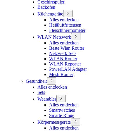
Geschirrspüler
Backöfen
Küchengeräte
Alles entdecken
Heißluftfritteusen
Fleischthermometer
WLAN Netzwerk
Alles entdecken
Beste Wlan Router
Netzwerk-Sets
WLAN Router
WLAN Repeater
PowerLAN Adapter
Mesh Router
Gesundheit
Alles entdecken
Sets
Wearables
Alles entdecken
Smartwatches
Smarte Ringe
Körpermessgeräte
Alles entdecken