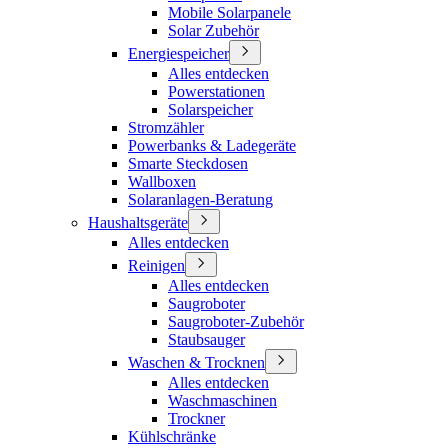
Mobile Solarpanele
Solar Zubehör
Energiespeicher
Alles entdecken
Powerstationen
Solarspeicher
Stromzähler
Powerbanks & Ladegeräte
Smarte Steckdosen
Wallboxen
Solaranlagen-Beratung
Haushaltsgeräte
Alles entdecken
Reinigen
Alles entdecken
Saugroboter
Saugroboter-Zubehör
Staubsauger
Waschen & Trocknen
Alles entdecken
Waschmaschinen
Trockner
Kühlschränke