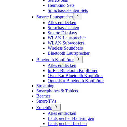
Stereo-Sets
Heimkino-Sets
Sprachassistenten-Sets
Smarte Lautsprecher
Alles entdecken
Sprachassistenten
Smarte Displays
WLAN Lautsprecher
WLAN Subwoofers
Wireless Soundbars
Bluetooth Lautsprecher
Bluetooth Kopfhörer
Alles entdecken
In-Ear Bluetooth Kopfhörer
Over-Ear Bluetooth Kopfhörer
Open-Ear Bluetooth Kopfhörer
Streaming
Smartphones & Tablets
Beamer
Smart-TVs
Zubehör
Alles entdecken
Lautsprecher Halterungen
Lautsprecher Taschen