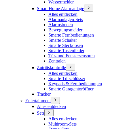
Wassermelder
Smart Home Alarmanlage
Alles entdecken
Alarmanlagen-Sets
Alarmsirenen
Bewegungsmelder
Smarte Fernbedienungen
Smarte Schalter
Smarte Steckdosen
Smarte Tastenfelder
Tür- und Fenstersensoren
Zentralen
Zutrittskontrolle
Alles entdecken
Smarte Türschlösser
Keypads & Fernbedienungen
Smarte Garagentoröffner
Tracker
Entertainment
Alles entdecken
Sets
Alles entdecken
Multiroom-Sets