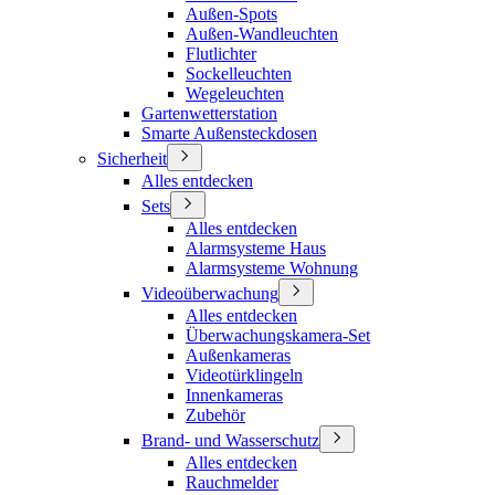
Außen-Spots
Außen-Wandleuchten
Flutlichter
Sockelleuchten
Wegeleuchten
Gartenwetterstation
Smarte Außensteckdosen
Sicherheit
Alles entdecken
Sets
Alles entdecken
Alarmsysteme Haus
Alarmsysteme Wohnung
Videoüberwachung
Alles entdecken
Überwachungskamera-Set
Außenkameras
Videotürklingeln
Innenkameras
Zubehör
Brand- und Wasserschutz
Alles entdecken
Rauchmelder