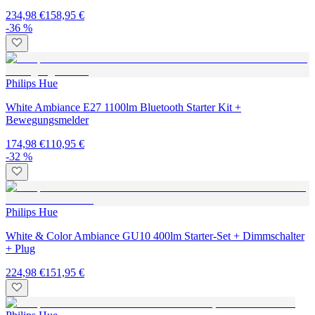
234,98 €
158,95 €
-36 %
Philips Hue
White Ambiance E27 1100lm Bluetooth Starter Kit +
Bewegungsmelder
174,98 €
110,95 €
-32 %
Philips Hue
White & Color Ambiance GU10 400lm Starter-Set + Dimmschalter
+ Plug
224,98 €
151,95 €