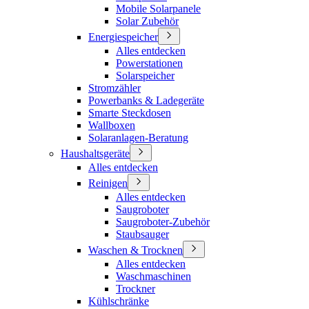
Mobile Solarpanele
Solar Zubehör
Energiespeicher
Alles entdecken
Powerstationen
Solarspeicher
Stromzähler
Powerbanks & Ladegeräte
Smarte Steckdosen
Wallboxen
Solaranlagen-Beratung
Haushaltsgeräte
Alles entdecken
Reinigen
Alles entdecken
Saugroboter
Saugroboter-Zubehör
Staubsauger
Waschen & Trocknen
Alles entdecken
Waschmaschinen
Trockner
Kühlschränke