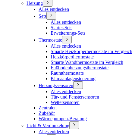
Heizung
Alles entdecken
Sets
Alles entdecken
Starter-Sets
Erweiterungs-Sets
Thermostate
Alles entdecken
Smarte Heizkörperhermostate im Vergleich
Heizkörperthermostate
Smarte Wandthermostate im Vergleich
Fußbodenheizungsthermostate
Raumthermostate
Klimaanlagensteuerung
Heizungssensoren
Alles entdecken
Tür- und Fenstersensoren
Wettersensoren
Zentralen
Zubehör
Wärmepumpen-Beratung
Licht & Verdunkelung
Alles entdecken