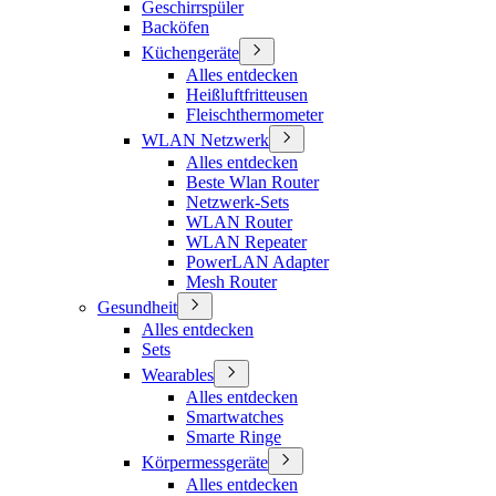
Geschirrspüler
Backöfen
Küchengeräte
Alles entdecken
Heißluftfritteusen
Fleischthermometer
WLAN Netzwerk
Alles entdecken
Beste Wlan Router
Netzwerk-Sets
WLAN Router
WLAN Repeater
PowerLAN Adapter
Mesh Router
Gesundheit
Alles entdecken
Sets
Wearables
Alles entdecken
Smartwatches
Smarte Ringe
Körpermessgeräte
Alles entdecken