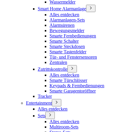
Wassermelder
Smart Home Alarmanlage
Alles entdecken
Alarmanlagen-Sets
Alarmsirenen
Bewegungsmelder
Smarte Fernbedienungen
Smarte Schalter
Smarte Steckdosen
Smarte Tastenfelder
Tür- und Fenstersensoren
Zentralen
Zutrittskontrolle
Alles entdecken
Smarte Türschlösser
Keypads & Fernbedienungen
Smarte Garagentoröffner
Tracker
Entertainment
Alles entdecken
Sets
Alles entdecken
Multiroom-Sets