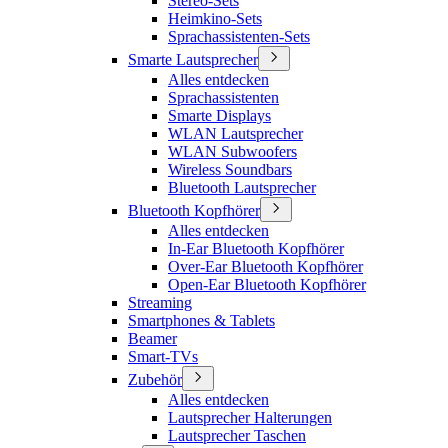
Stereo-Sets
Heimkino-Sets
Sprachassistenten-Sets
Smarte Lautsprecher
Alles entdecken
Sprachassistenten
Smarte Displays
WLAN Lautsprecher
WLAN Subwoofers
Wireless Soundbars
Bluetooth Lautsprecher
Bluetooth Kopfhörer
Alles entdecken
In-Ear Bluetooth Kopfhörer
Over-Ear Bluetooth Kopfhörer
Open-Ear Bluetooth Kopfhörer
Streaming
Smartphones & Tablets
Beamer
Smart-TVs
Zubehör
Alles entdecken
Lautsprecher Halterungen
Lautsprecher Taschen