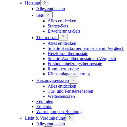
Heizung
Alles entdecken
Sets
Alles entdecken
Starter-Sets
Erweiterungs-Sets
Thermostate
Alles entdecken
Smarte Heizkörperhermostate im Vergleich
Heizkörperthermostate
Smarte Wandthermostate im Vergleich
Fußbodenheizungsthermostate
Raumthermostate
Klimaanlagensteuerung
Heizungssensoren
Alles entdecken
Tür- und Fenstersensoren
Wettersensoren
Zentralen
Zubehör
Wärmepumpen-Beratung
Licht & Verdunkelung
Alles entdecken