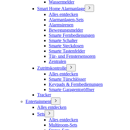
Wassermelder
Smart Home Alarmanlage
Alles entdecken
Alarmanlagen-Sets
Alarmsirenen
Bewegungsmelder
Smarte Fernbedienungen
Smarte Schalter
Smarte Steckdosen
Smarte Tastenfelder
Tür- und Fenstersensoren
Zentralen
Zutrittskontrolle
Alles entdecken
Smarte Türschlösser
Keypads & Fernbedienungen
Smarte Garagentoröffner
Tracker
Entertainment
Alles entdecken
Sets
Alles entdecken
Multiroom-Sets