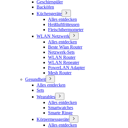
Geschirrspüler
Backöfen
Küchengeräte
Alles entdecken
Heißluftfritteusen
Fleischthermometer
WLAN Netzwerk
Alles entdecken
Beste Wlan Router
Netzwerk-Sets
WLAN Router
WLAN Repeater
PowerLAN Adapter
Mesh Router
Gesundheit
Alles entdecken
Sets
Wearables
Alles entdecken
Smartwatches
Smarte Ringe
Körpermessgeräte
Alles entdecken