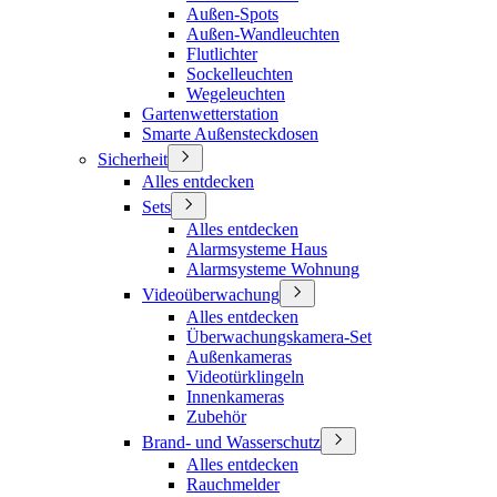
Außen-Spots
Außen-Wandleuchten
Flutlichter
Sockelleuchten
Wegeleuchten
Gartenwetterstation
Smarte Außensteckdosen
Sicherheit
Alles entdecken
Sets
Alles entdecken
Alarmsysteme Haus
Alarmsysteme Wohnung
Videoüberwachung
Alles entdecken
Überwachungskamera-Set
Außenkameras
Videotürklingeln
Innenkameras
Zubehör
Brand- und Wasserschutz
Alles entdecken
Rauchmelder