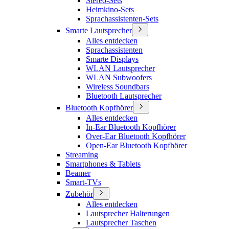
Stereo-Sets
Heimkino-Sets
Sprachassistenten-Sets
Smarte Lautsprecher
Alles entdecken
Sprachassistenten
Smarte Displays
WLAN Lautsprecher
WLAN Subwoofers
Wireless Soundbars
Bluetooth Lautsprecher
Bluetooth Kopfhörer
Alles entdecken
In-Ear Bluetooth Kopfhörer
Over-Ear Bluetooth Kopfhörer
Open-Ear Bluetooth Kopfhörer
Streaming
Smartphones & Tablets
Beamer
Smart-TVs
Zubehör
Alles entdecken
Lautsprecher Halterungen
Lautsprecher Taschen