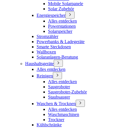
Mobile Solarpanele
Solar Zubehör
Energiespeicher
Alles entdecken
Powerstationen
Solarspeicher
Stromzähler
Powerbanks & Ladegeräte
Smarte Steckdosen
Wallboxen
Solaranlagen-Beratung
Haushaltsgeräte
Alles entdecken
Reinigen
Alles entdecken
Saugroboter
Saugroboter-Zubehör
Staubsauger
Waschen & Trocknen
Alles entdecken
Waschmaschinen
Trockner
Kühlschränke