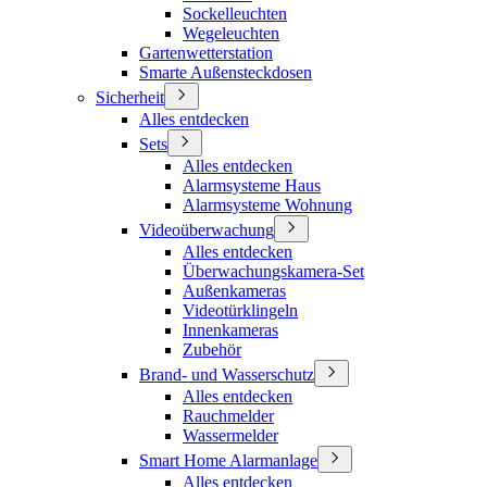
Sockelleuchten
Wegeleuchten
Gartenwetterstation
Smarte Außensteckdosen
Sicherheit
Alles entdecken
Sets
Alles entdecken
Alarmsysteme Haus
Alarmsysteme Wohnung
Videoüberwachung
Alles entdecken
Überwachungskamera-Set
Außenkameras
Videotürklingeln
Innenkameras
Zubehör
Brand- und Wasserschutz
Alles entdecken
Rauchmelder
Wassermelder
Smart Home Alarmanlage
Alles entdecken