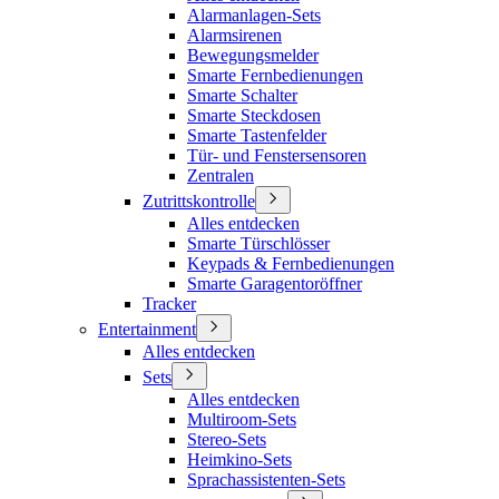
Alarmanlagen-Sets
Alarmsirenen
Bewegungsmelder
Smarte Fernbedienungen
Smarte Schalter
Smarte Steckdosen
Smarte Tastenfelder
Tür- und Fenstersensoren
Zentralen
Zutrittskontrolle
Alles entdecken
Smarte Türschlösser
Keypads & Fernbedienungen
Smarte Garagentoröffner
Tracker
Entertainment
Alles entdecken
Sets
Alles entdecken
Multiroom-Sets
Stereo-Sets
Heimkino-Sets
Sprachassistenten-Sets