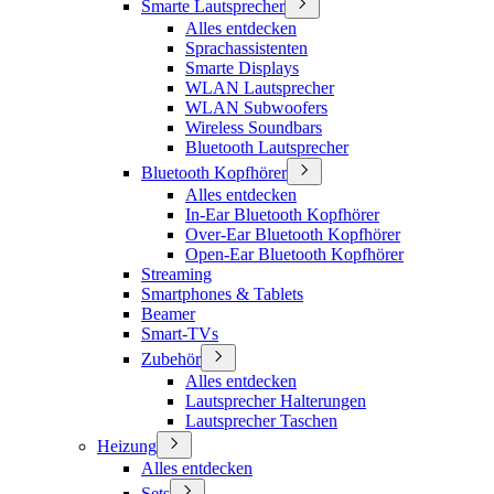
Smarte Lautsprecher
Alles entdecken
Sprachassistenten
Smarte Displays
WLAN Lautsprecher
WLAN Subwoofers
Wireless Soundbars
Bluetooth Lautsprecher
Bluetooth Kopfhörer
Alles entdecken
In-Ear Bluetooth Kopfhörer
Over-Ear Bluetooth Kopfhörer
Open-Ear Bluetooth Kopfhörer
Streaming
Smartphones & Tablets
Beamer
Smart-TVs
Zubehör
Alles entdecken
Lautsprecher Halterungen
Lautsprecher Taschen
Heizung
Alles entdecken
Sets