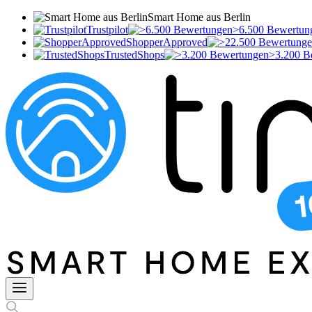
Smart Home aus Berlin
Trustpilot
>6.500 Bewertun
ShopperApproved
TrustedShops
>3.200 B