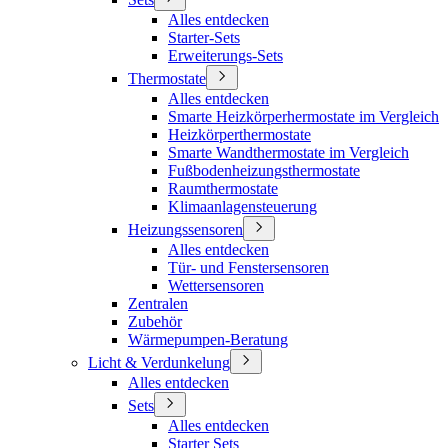
Alles entdecken
Starter-Sets
Erweiterungs-Sets
Thermostate
Alles entdecken
Smarte Heizkörperhermostate im Vergleich
Heizkörperthermostate
Smarte Wandthermostate im Vergleich
Fußbodenheizungsthermostate
Raumthermostate
Klimaanlagensteuerung
Heizungssensoren
Alles entdecken
Tür- und Fenstersensoren
Wettersensoren
Zentralen
Zubehör
Wärmepumpen-Beratung
Licht & Verdunkelung
Alles entdecken
Sets
Alles entdecken
Starter Sets