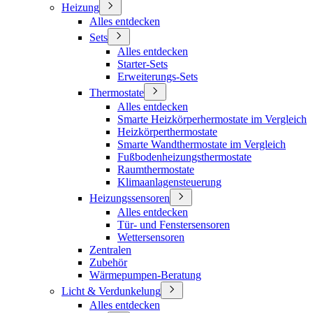
Heizung
Alles entdecken
Sets
Alles entdecken
Starter-Sets
Erweiterungs-Sets
Thermostate
Alles entdecken
Smarte Heizkörperhermostate im Vergleich
Heizkörperthermostate
Smarte Wandthermostate im Vergleich
Fußbodenheizungsthermostate
Raumthermostate
Klimaanlagensteuerung
Heizungssensoren
Alles entdecken
Tür- und Fenstersensoren
Wettersensoren
Zentralen
Zubehör
Wärmepumpen-Beratung
Licht & Verdunkelung
Alles entdecken