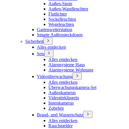
Außen-Spots
Außen-Wandleuchten
Flutlichter
Sockelleuchten
Wegeleuchten
Gartenwetterstation
Smarte Außensteckdosen
Sicherheit
Alles entdecken
Sets
Alles entdecken
Alarmsysteme Haus
Alarmsysteme Wohnung
Videoüberwachung
Alles entdecken
Überwachungskamera-Set
Außenkameras
Videotürklingeln
Innenkameras
Zubehör
Brand- und Wasserschutz
Alles entdecken
Rauchmelder