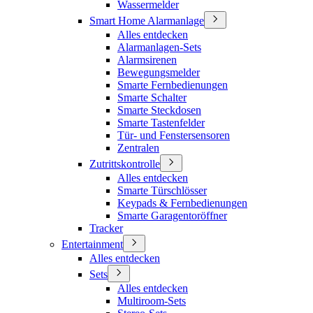
Wassermelder
Smart Home Alarmanlage
Alles entdecken
Alarmanlagen-Sets
Alarmsirenen
Bewegungsmelder
Smarte Fernbedienungen
Smarte Schalter
Smarte Steckdosen
Smarte Tastenfelder
Tür- und Fenstersensoren
Zentralen
Zutrittskontrolle
Alles entdecken
Smarte Türschlösser
Keypads & Fernbedienungen
Smarte Garagentoröffner
Tracker
Entertainment
Alles entdecken
Sets
Alles entdecken
Multiroom-Sets