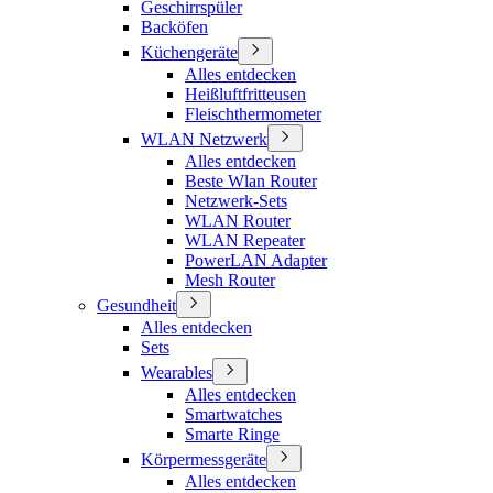
Geschirrspüler
Backöfen
Küchengeräte
Alles entdecken
Heißluftfritteusen
Fleischthermometer
WLAN Netzwerk
Alles entdecken
Beste Wlan Router
Netzwerk-Sets
WLAN Router
WLAN Repeater
PowerLAN Adapter
Mesh Router
Gesundheit
Alles entdecken
Sets
Wearables
Alles entdecken
Smartwatches
Smarte Ringe
Körpermessgeräte
Alles entdecken