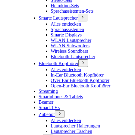
Stereo-Sets
Heimkino-Sets
Sprachassistenten-Sets
Smarte Lautsprecher
Alles entdecken
Sprachassistenten
Smarte Displays
WLAN Lautsprecher
WLAN Subwoofers
Wireless Soundbars
Bluetooth Lautsprecher
Bluetooth Kopfhörer
Alles entdecken
In-Ear Bluetooth Kopfhörer
Over-Ear Bluetooth Kopfhörer
Open-Ear Bluetooth Kopfhörer
Streaming
Smartphones & Tablets
Beamer
Smart-TVs
Zubehör
Alles entdecken
Lautsprecher Halterungen
Lautsprecher Taschen