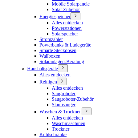
Mobile Solarpanele
Solar Zubehör
Energiespeicher
Alles entdecken
Powerstationen
Solarspeicher
Stromzähler
Powerbanks & Ladegeräte
Smarte Steckdosen
Wallboxen
Solaranlagen-Beratung
Haushaltsgeräte
Alles entdecken
Reinigen
Alles entdecken
Saugroboter
Saugroboter-Zubehör
Staubsauger
Waschen & Trocknen
Alles entdecken
Waschmaschinen
Trockner
Kühlschränke