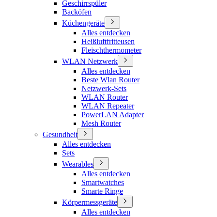
Geschirrspüler
Backöfen
Küchengeräte
Alles entdecken
Heißluftfritteusen
Fleischthermometer
WLAN Netzwerk
Alles entdecken
Beste Wlan Router
Netzwerk-Sets
WLAN Router
WLAN Repeater
PowerLAN Adapter
Mesh Router
Gesundheit
Alles entdecken
Sets
Wearables
Alles entdecken
Smartwatches
Smarte Ringe
Körpermessgeräte
Alles entdecken