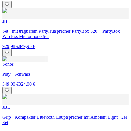
JBL
Set - mit tragbarem Partylautsprecher PartyBox 520 + PartyBox
Wireless Microphone Set
929,98 €
849,95 €
Sonos
Play - Schwarz
349,00 €
324,00 €
JBL
Grip - Kompakter Bluetooth-Lauptsprecher mit Ambient Light - 2er-
Set