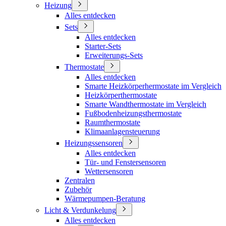
Heizung
Alles entdecken
Sets
Alles entdecken
Starter-Sets
Erweiterungs-Sets
Thermostate
Alles entdecken
Smarte Heizkörperhermostate im Vergleich
Heizkörperthermostate
Smarte Wandthermostate im Vergleich
Fußbodenheizungsthermostate
Raumthermostate
Klimaanlagensteuerung
Heizungssensoren
Alles entdecken
Tür- und Fenstersensoren
Wettersensoren
Zentralen
Zubehör
Wärmepumpen-Beratung
Licht & Verdunkelung
Alles entdecken