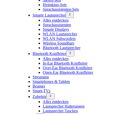
Stereo-Sets
Heimkino-Sets
Sprachassistenten-Sets
Smarte Lautsprecher
Alles entdecken
Sprachassistenten
Smarte Displays
WLAN Lautsprecher
WLAN Subwoofers
Wireless Soundbars
Bluetooth Lautsprecher
Bluetooth Kopfhörer
Alles entdecken
In-Ear Bluetooth Kopfhörer
Over-Ear Bluetooth Kopfhörer
Open-Ear Bluetooth Kopfhörer
Streaming
Smartphones & Tablets
Beamer
Smart-TVs
Zubehör
Alles entdecken
Lautsprecher Halterungen
Lautsprecher Taschen