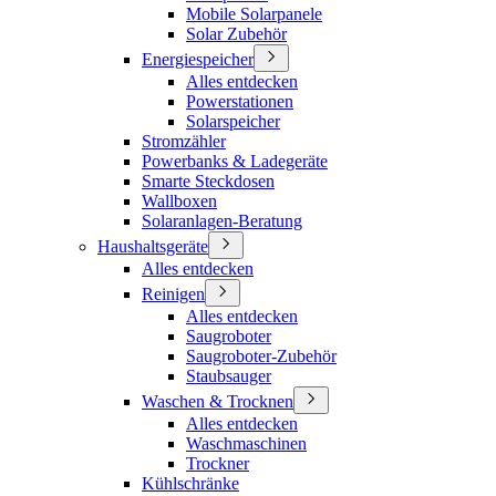
Mobile Solarpanele
Solar Zubehör
Energiespeicher
Alles entdecken
Powerstationen
Solarspeicher
Stromzähler
Powerbanks & Ladegeräte
Smarte Steckdosen
Wallboxen
Solaranlagen-Beratung
Haushaltsgeräte
Alles entdecken
Reinigen
Alles entdecken
Saugroboter
Saugroboter-Zubehör
Staubsauger
Waschen & Trocknen
Alles entdecken
Waschmaschinen
Trockner
Kühlschränke