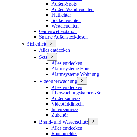
Außen-Spots
Außen-Wandleuchten
Flutlichter
Sockelleuchten
Wegeleuchten
Gartenwetterstation
Smarte Außensteckdosen
Sicherheit
Alles entdecken
Sets
Alles entdecken
Alarmsysteme Haus
Alarmsysteme Wohnung
Videoüberwachung
Alles entdecken
Überwachungskamera-Set
Außenkameras
Videotürklingeln
Innenkameras
Zubehör
Brand- und Wasserschutz
Alles entdecken
Rauchmelder