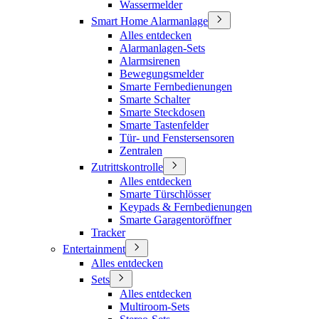
Wassermelder
Smart Home Alarmanlage
Alles entdecken
Alarmanlagen-Sets
Alarmsirenen
Bewegungsmelder
Smarte Fernbedienungen
Smarte Schalter
Smarte Steckdosen
Smarte Tastenfelder
Tür- und Fenstersensoren
Zentralen
Zutrittskontrolle
Alles entdecken
Smarte Türschlösser
Keypads & Fernbedienungen
Smarte Garagentoröffner
Tracker
Entertainment
Alles entdecken
Sets
Alles entdecken
Multiroom-Sets