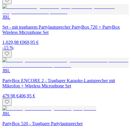
JBL
Set - mit tragbarem Partylautsprecher PartyBox 720 + PartyBox
Wireless Microphone Set
1.029,98 €
969,95 €
-15 %
JBL
PartyBox ENCORE 2 - Tragbarer Karaoke-Lautsprecher mit
Mikrofon + Wireless Microphone Set
479,98 €
406,95 €
JBL
PartyBox 520 - Tragbarer Partylautsprecher