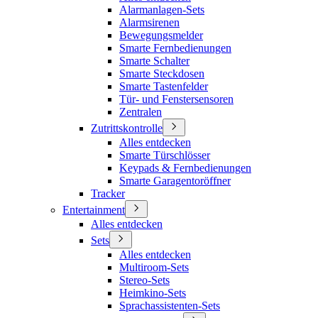
Alarmanlagen-Sets
Alarmsirenen
Bewegungsmelder
Smarte Fernbedienungen
Smarte Schalter
Smarte Steckdosen
Smarte Tastenfelder
Tür- und Fenstersensoren
Zentralen
Zutrittskontrolle
Alles entdecken
Smarte Türschlösser
Keypads & Fernbedienungen
Smarte Garagentoröffner
Tracker
Entertainment
Alles entdecken
Sets
Alles entdecken
Multiroom-Sets
Stereo-Sets
Heimkino-Sets
Sprachassistenten-Sets