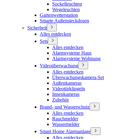
Sockelleuchten
Wegeleuchten
Gartenwetterstation
Smarte Außensteckdosen
Sicherheit
Alles entdecken
Sets
Alles entdecken
Alarmsysteme Haus
Alarmsysteme Wohnung
Videoüberwachung
Alles entdecken
Überwachungskamera-Set
Außenkameras
Videotürklingeln
Innenkameras
Zubehör
Brand- und Wasserschutz
Alles entdecken
Rauchmelder
Wassermelder
Smart Home Alarmanlage
Alles entdecken