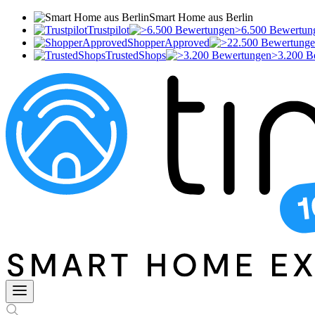
Smart Home aus Berlin
Trustpilot
>6.500 Bewertun
ShopperApproved
TrustedShops
>3.200 B