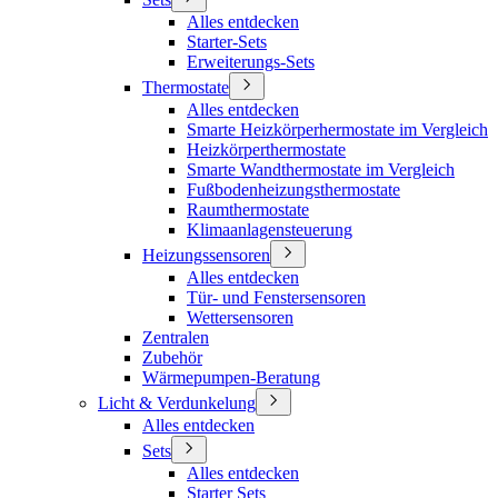
Alles entdecken
Starter-Sets
Erweiterungs-Sets
Thermostate
Alles entdecken
Smarte Heizkörperhermostate im Vergleich
Heizkörperthermostate
Smarte Wandthermostate im Vergleich
Fußbodenheizungsthermostate
Raumthermostate
Klimaanlagensteuerung
Heizungssensoren
Alles entdecken
Tür- und Fenstersensoren
Wettersensoren
Zentralen
Zubehör
Wärmepumpen-Beratung
Licht & Verdunkelung
Alles entdecken
Sets
Alles entdecken
Starter Sets