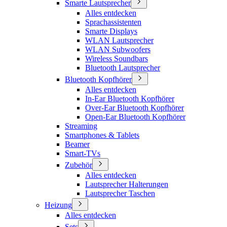
Smarte Lautsprecher
Alles entdecken
Sprachassistenten
Smarte Displays
WLAN Lautsprecher
WLAN Subwoofers
Wireless Soundbars
Bluetooth Lautsprecher
Bluetooth Kopfhörer
Alles entdecken
In-Ear Bluetooth Kopfhörer
Over-Ear Bluetooth Kopfhörer
Open-Ear Bluetooth Kopfhörer
Streaming
Smartphones & Tablets
Beamer
Smart-TVs
Zubehör
Alles entdecken
Lautsprecher Halterungen
Lautsprecher Taschen
Heizung
Alles entdecken
Sets