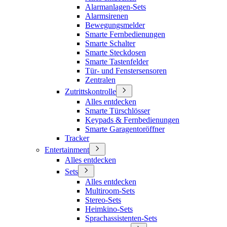
Alarmanlagen-Sets
Alarmsirenen
Bewegungsmelder
Smarte Fernbedienungen
Smarte Schalter
Smarte Steckdosen
Smarte Tastenfelder
Tür- und Fenstersensoren
Zentralen
Zutrittskontrolle
Alles entdecken
Smarte Türschlösser
Keypads & Fernbedienungen
Smarte Garagentoröffner
Tracker
Entertainment
Alles entdecken
Sets
Alles entdecken
Multiroom-Sets
Stereo-Sets
Heimkino-Sets
Sprachassistenten-Sets