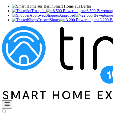
Smart Home aus Berlin
Trustpilot
>6.500 Bewertun
ShopperApproved
TrustedShops
>3.200 B