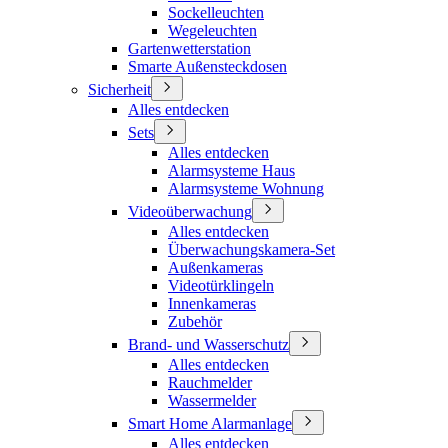
Sockelleuchten
Wegeleuchten
Gartenwetterstation
Smarte Außensteckdosen
Sicherheit
Alles entdecken
Sets
Alles entdecken
Alarmsysteme Haus
Alarmsysteme Wohnung
Videoüberwachung
Alles entdecken
Überwachungskamera-Set
Außenkameras
Videotürklingeln
Innenkameras
Zubehör
Brand- und Wasserschutz
Alles entdecken
Rauchmelder
Wassermelder
Smart Home Alarmanlage
Alles entdecken