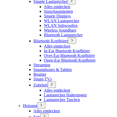
Smarte Lautsprecher
Alles entdecken
Sprachassistenten
Smarte Displays
WLAN Lautsprecher
WLAN Subwoofers
Wireless Soundbars
Bluetooth Lautsprecher
Bluetooth Kopfhörer
Alles entdecken
In-Ear Bluetooth Kopfhörer
Over-Ear Bluetooth Kopfhörer
Open-Ear Bluetooth Kopfhörer
Streaming
Smartphones & Tablets
Beamer
Smart-TVs
Zubehör
Alles entdecken
Lautsprecher Halterungen
Lautsprecher Taschen
Heizung
Alles entdecken
Sets