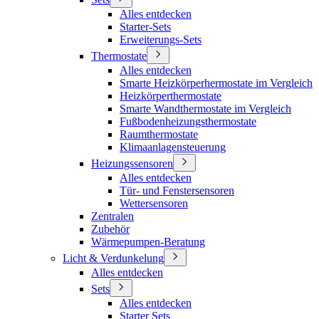
Alles entdecken
Starter-Sets
Erweiterungs-Sets
Thermostate
Alles entdecken
Smarte Heizkörperhermostate im Vergleich
Heizkörperthermostate
Smarte Wandthermostate im Vergleich
Fußbodenheizungsthermostate
Raumthermostate
Klimaanlagensteuerung
Heizungssensoren
Alles entdecken
Tür- und Fenstersensoren
Wettersensoren
Zentralen
Zubehör
Wärmepumpen-Beratung
Licht & Verdunkelung
Alles entdecken
Sets
Alles entdecken
Starter Sets