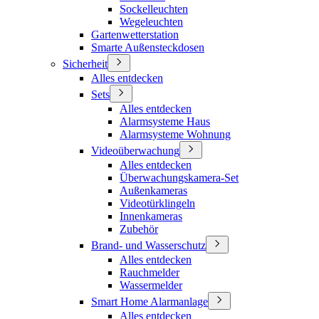
Sockelleuchten
Wegeleuchten
Gartenwetterstation
Smarte Außensteckdosen
Sicherheit
Alles entdecken
Sets
Alles entdecken
Alarmsysteme Haus
Alarmsysteme Wohnung
Videoüberwachung
Alles entdecken
Überwachungskamera-Set
Außenkameras
Videotürklingeln
Innenkameras
Zubehör
Brand- und Wasserschutz
Alles entdecken
Rauchmelder
Wassermelder
Smart Home Alarmanlage
Alles entdecken