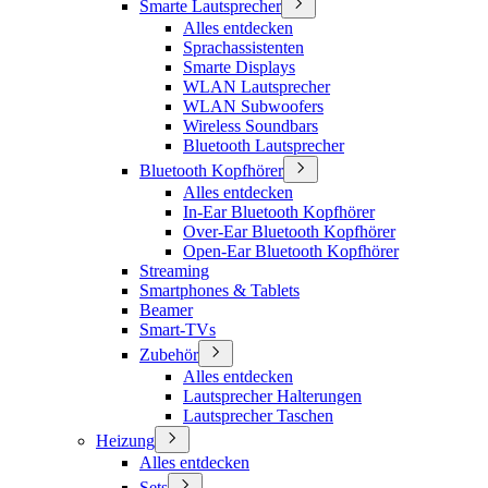
Smarte Lautsprecher
Alles entdecken
Sprachassistenten
Smarte Displays
WLAN Lautsprecher
WLAN Subwoofers
Wireless Soundbars
Bluetooth Lautsprecher
Bluetooth Kopfhörer
Alles entdecken
In-Ear Bluetooth Kopfhörer
Over-Ear Bluetooth Kopfhörer
Open-Ear Bluetooth Kopfhörer
Streaming
Smartphones & Tablets
Beamer
Smart-TVs
Zubehör
Alles entdecken
Lautsprecher Halterungen
Lautsprecher Taschen
Heizung
Alles entdecken
Sets