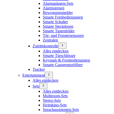
Alarmanlagen-Sets
Alarmsirenen
Bewegungsmelder
Smarte Fernbedienungen
Smarte Schalter
Smarte Steckdosen
Smarte Tastenfelder
Tür- und Fenstersensoren
Zentralen
Zutrittskontrolle
Alles entdecken
Smarte Türschlösser
Keypads & Fernbedienungen
Smarte Garagentoröffner
Tracker
Entertainment
Alles entdecken
Sets
Alles entdecken
Multiroom-Sets
Stereo-Sets
Heimkino-Sets
Sprachassistenten-Sets