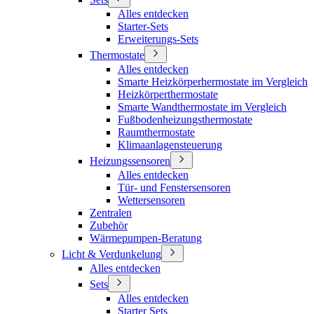
Alles entdecken
Starter-Sets
Erweiterungs-Sets
Thermostate
Alles entdecken
Smarte Heizkörperhermostate im Vergleich
Heizkörperthermostate
Smarte Wandthermostate im Vergleich
Fußbodenheizungsthermostate
Raumthermostate
Klimaanlagensteuerung
Heizungssensoren
Alles entdecken
Tür- und Fenstersensoren
Wettersensoren
Zentralen
Zubehör
Wärmepumpen-Beratung
Licht & Verdunkelung
Alles entdecken
Sets
Alles entdecken
Starter Sets