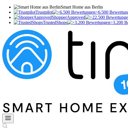
Smart Home aus Berlin
Trustpilot
>6.500 Bewertun
ShopperApproved
TrustedShops
>3.200 B