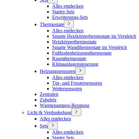
Alles entdecken
Starter-Sets
Erweiterungs-Sets
Thermostate
Alles entdecken
Smarte Heizkörperhermostate im Vergleich
Heizkörperthermostate
Smarte Wandthermostate im Vergleich
Fußbodenheizungsthermostate
Raumthermostate
Klimaanlagensteuerung
Heizungssensoren
Alles entdecken
Tür- und Fenstersensoren
Wettersensoren
Zentralen
Zubehör
Wärmepumpen-Beratung
Licht & Verdunkelung
Alles entdecken
Sets
Alles entdecken
Starter Sets