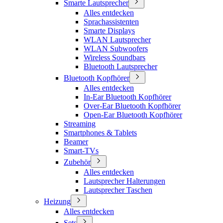
Smarte Lautsprecher
Alles entdecken
Sprachassistenten
Smarte Displays
WLAN Lautsprecher
WLAN Subwoofers
Wireless Soundbars
Bluetooth Lautsprecher
Bluetooth Kopfhörer
Alles entdecken
In-Ear Bluetooth Kopfhörer
Over-Ear Bluetooth Kopfhörer
Open-Ear Bluetooth Kopfhörer
Streaming
Smartphones & Tablets
Beamer
Smart-TVs
Zubehör
Alles entdecken
Lautsprecher Halterungen
Lautsprecher Taschen
Heizung
Alles entdecken
Sets