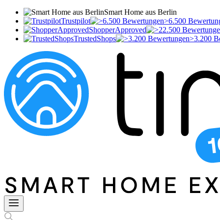
Smart Home aus Berlin
Trustpilot
>6.500 Bewertun
ShopperApproved
TrustedShops
>3.200 B