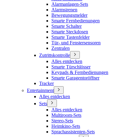
Alarmanlagen-Sets
Alarmsirenen
Bewegungsmelder
Smarte Fernbedienungen
Smarte Schalter
Smarte Steckdosen
Smarte Tastenfelder
Tür- und Fenstersensoren
Zentralen
Zutrittskontrolle
Alles entdecken
Smarte Türschlösser
Keypads & Fernbedienungen
Smarte Garagentoröffner
Tracker
Entertainment
Alles entdecken
Sets
Alles entdecken
Multiroom-Sets
Stereo-Sets
Heimkino-Sets
Sprachassistenten-Sets