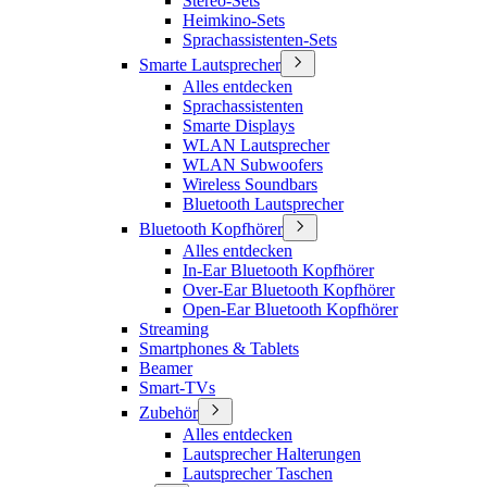
Stereo-Sets
Heimkino-Sets
Sprachassistenten-Sets
Smarte Lautsprecher
Alles entdecken
Sprachassistenten
Smarte Displays
WLAN Lautsprecher
WLAN Subwoofers
Wireless Soundbars
Bluetooth Lautsprecher
Bluetooth Kopfhörer
Alles entdecken
In-Ear Bluetooth Kopfhörer
Over-Ear Bluetooth Kopfhörer
Open-Ear Bluetooth Kopfhörer
Streaming
Smartphones & Tablets
Beamer
Smart-TVs
Zubehör
Alles entdecken
Lautsprecher Halterungen
Lautsprecher Taschen