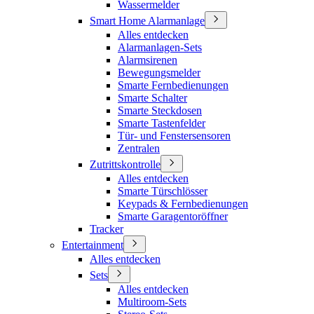
Wassermelder
Smart Home Alarmanlage
Alles entdecken
Alarmanlagen-Sets
Alarmsirenen
Bewegungsmelder
Smarte Fernbedienungen
Smarte Schalter
Smarte Steckdosen
Smarte Tastenfelder
Tür- und Fenstersensoren
Zentralen
Zutrittskontrolle
Alles entdecken
Smarte Türschlösser
Keypads & Fernbedienungen
Smarte Garagentoröffner
Tracker
Entertainment
Alles entdecken
Sets
Alles entdecken
Multiroom-Sets