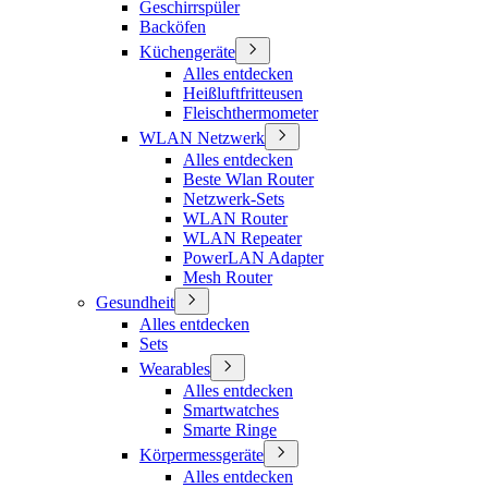
Geschirrspüler
Backöfen
Küchengeräte
Alles entdecken
Heißluftfritteusen
Fleischthermometer
WLAN Netzwerk
Alles entdecken
Beste Wlan Router
Netzwerk-Sets
WLAN Router
WLAN Repeater
PowerLAN Adapter
Mesh Router
Gesundheit
Alles entdecken
Sets
Wearables
Alles entdecken
Smartwatches
Smarte Ringe
Körpermessgeräte
Alles entdecken