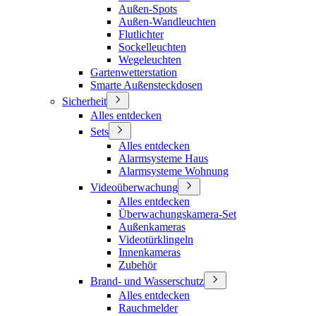
Außen-Spots
Außen-Wandleuchten
Flutlichter
Sockelleuchten
Wegeleuchten
Gartenwetterstation
Smarte Außensteckdosen
Sicherheit
Alles entdecken
Sets
Alles entdecken
Alarmsysteme Haus
Alarmsysteme Wohnung
Videoüberwachung
Alles entdecken
Überwachungskamera-Set
Außenkameras
Videotürklingeln
Innenkameras
Zubehör
Brand- und Wasserschutz
Alles entdecken
Rauchmelder