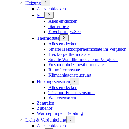
Heizung
Alles entdecken
Sets
Alles entdecken
Starter-Sets
Erweiterungs-Sets
Thermostate
Alles entdecken
Smarte Heizkörperhermostate im Vergleich
Heizkörperthermostate
Smarte Wandthermostate im Vergleich
Fußbodenheizungsthermostate
Raumthermostate
Klimaanlagensteuerung
Heizungssensoren
Alles entdecken
Tür- und Fenstersensoren
Wettersensoren
Zentralen
Zubehör
Wärmepumpen-Beratung
Licht & Verdunkelung
Alles entdecken