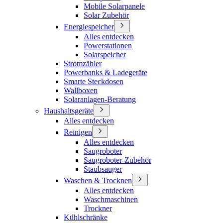
Mobile Solarpanele
Solar Zubehör
Energiespeicher
Alles entdecken
Powerstationen
Solarspeicher
Stromzähler
Powerbanks & Ladegeräte
Smarte Steckdosen
Wallboxen
Solaranlagen-Beratung
Haushaltsgeräte
Alles entdecken
Reinigen
Alles entdecken
Saugroboter
Saugroboter-Zubehör
Staubsauger
Waschen & Trocknen
Alles entdecken
Waschmaschinen
Trockner
Kühlschränke