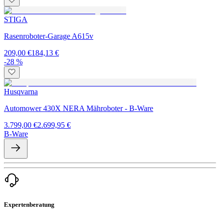
STIGA
Rasenroboter-Garage A615v
209,00 €
184,13 €
-28 %
Husqvarna
Automower 430X NERA Mähroboter - B-Ware
3.799,00 €
2.699,95 €
B-Ware
Expertenberatung