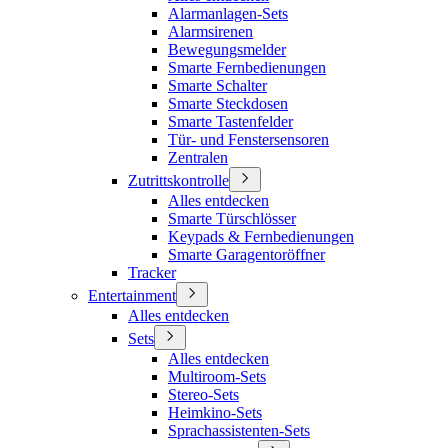
Alarmanlagen-Sets
Alarmsirenen
Bewegungsmelder
Smarte Fernbedienungen
Smarte Schalter
Smarte Steckdosen
Smarte Tastenfelder
Tür- und Fenstersensoren
Zentralen
Zutrittskontrolle
Alles entdecken
Smarte Türschlösser
Keypads & Fernbedienungen
Smarte Garagentoröffner
Tracker
Entertainment
Alles entdecken
Sets
Alles entdecken
Multiroom-Sets
Stereo-Sets
Heimkino-Sets
Sprachassistenten-Sets