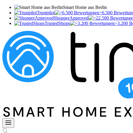
Smart Home aus Berlin
Trustpilot
>6.500 Bewertun
ShopperApproved
TrustedShops
>3.200 B