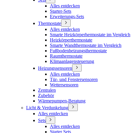
Alles entdecken
Starter-Sets
Erweiterungs-Sets
Thermostate
Alles entdecken
Smarte Heizkörperhermostate im Vergleich
Heizkörperthermostate
Smarte Wandthermostate im Vergleich
Fußbodenheizungsthermostate
Raumthermostate
Klimaanlagensteuerung
Heizungssensoren
Alles entdecken
Tür- und Fenstersensoren
Wettersensoren
Zentralen
Zubehör
Wärmepumpen-Beratung
Licht & Verdunkelung
Alles entdecken
Sets
Alles entdecken
Starter Sets