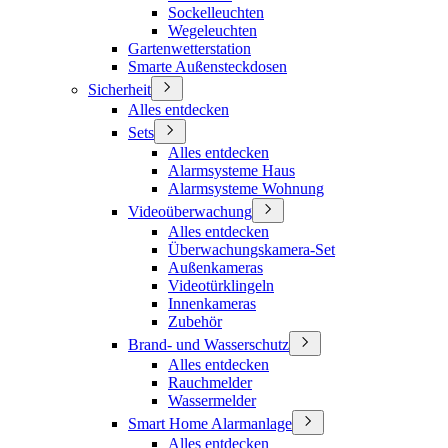
Sockelleuchten
Wegeleuchten
Gartenwetterstation
Smarte Außensteckdosen
Sicherheit
Alles entdecken
Sets
Alles entdecken
Alarmsysteme Haus
Alarmsysteme Wohnung
Videoüberwachung
Alles entdecken
Überwachungskamera-Set
Außenkameras
Videotürklingeln
Innenkameras
Zubehör
Brand- und Wasserschutz
Alles entdecken
Rauchmelder
Wassermelder
Smart Home Alarmanlage
Alles entdecken