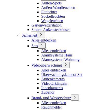
Außen-Spots
Außen-Wandleuchten
Flutlichter
Sockelleuchten
Wegeleuchten
Gartenwetterstation
Smarte Außensteckdosen
Sicherheit
Alles entdecken
Sets
Alles entdecken
Alarmsysteme Haus
Alarmsysteme Wohnung
Videoüberwachung
Alles entdecken
Überwachungskamera-Set
Außenkameras
Videotürklingeln
Innenkameras
Zubehör
Brand- und Wasserschutz
Alles entdecken
Rauchmelder