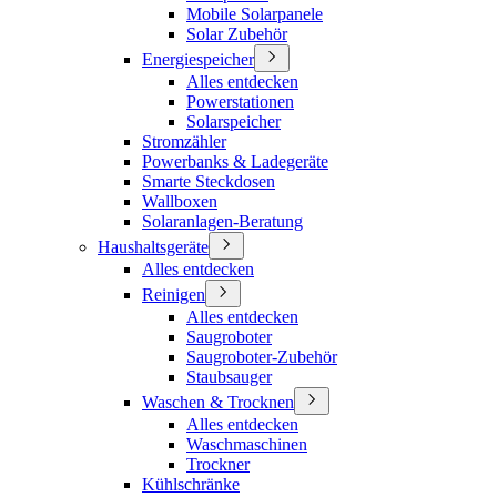
Mobile Solarpanele
Solar Zubehör
Energiespeicher
Alles entdecken
Powerstationen
Solarspeicher
Stromzähler
Powerbanks & Ladegeräte
Smarte Steckdosen
Wallboxen
Solaranlagen-Beratung
Haushaltsgeräte
Alles entdecken
Reinigen
Alles entdecken
Saugroboter
Saugroboter-Zubehör
Staubsauger
Waschen & Trocknen
Alles entdecken
Waschmaschinen
Trockner
Kühlschränke