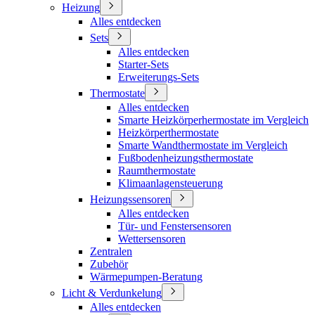
Heizung
Alles entdecken
Sets
Alles entdecken
Starter-Sets
Erweiterungs-Sets
Thermostate
Alles entdecken
Smarte Heizkörperhermostate im Vergleich
Heizkörperthermostate
Smarte Wandthermostate im Vergleich
Fußbodenheizungsthermostate
Raumthermostate
Klimaanlagensteuerung
Heizungssensoren
Alles entdecken
Tür- und Fenstersensoren
Wettersensoren
Zentralen
Zubehör
Wärmepumpen-Beratung
Licht & Verdunkelung
Alles entdecken