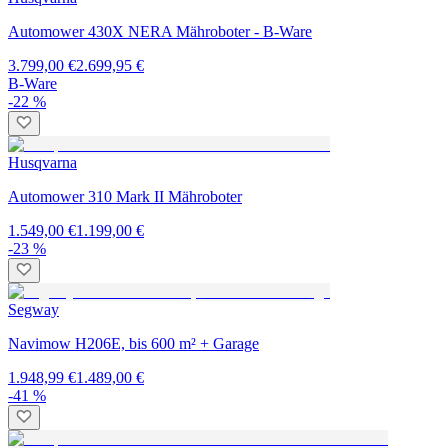
Automower 430X NERA Mähroboter - B-Ware
3.799,00 €
2.699,95 €
B-Ware
-22 %
Husqvarna
Automower 310 Mark II Mähroboter
1.549,00 €
1.199,00 €
-23 %
Segway
Navimow H206E, bis 600 m² + Garage
1.948,99 €
1.489,00 €
-41 %