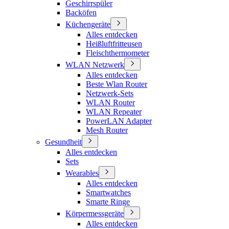
Geschirrspüler
Backöfen
Küchengeräte
Alles entdecken
Heißluftfritteusen
Fleischthermometer
WLAN Netzwerk
Alles entdecken
Beste Wlan Router
Netzwerk-Sets
WLAN Router
WLAN Repeater
PowerLAN Adapter
Mesh Router
Gesundheit
Alles entdecken
Sets
Wearables
Alles entdecken
Smartwatches
Smarte Ringe
Körpermessgeräte
Alles entdecken