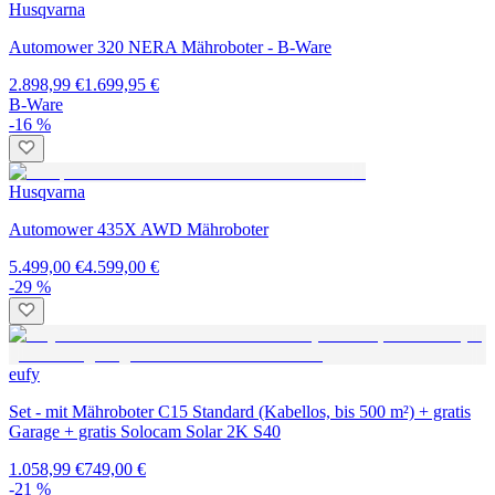
Husqvarna
Automower 320 NERA Mähroboter - B-Ware
2.898,99 €
1.699,95 €
B-Ware
-16 %
Husqvarna
Automower 435X AWD Mähroboter
5.499,00 €
4.599,00 €
-29 %
eufy
Set - mit Mähroboter C15 Standard (Kabellos, bis 500 m²) + gratis
Garage + gratis Solocam Solar 2K S40
1.058,99 €
749,00 €
-21 %