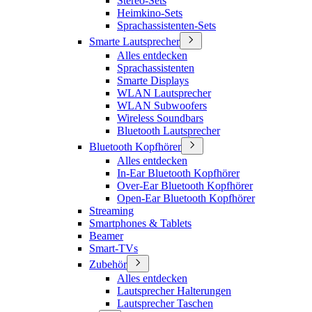
Stereo-Sets
Heimkino-Sets
Sprachassistenten-Sets
Smarte Lautsprecher
Alles entdecken
Sprachassistenten
Smarte Displays
WLAN Lautsprecher
WLAN Subwoofers
Wireless Soundbars
Bluetooth Lautsprecher
Bluetooth Kopfhörer
Alles entdecken
In-Ear Bluetooth Kopfhörer
Over-Ear Bluetooth Kopfhörer
Open-Ear Bluetooth Kopfhörer
Streaming
Smartphones & Tablets
Beamer
Smart-TVs
Zubehör
Alles entdecken
Lautsprecher Halterungen
Lautsprecher Taschen