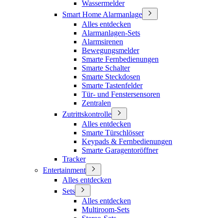
Wassermelder
Smart Home Alarmanlage
Alles entdecken
Alarmanlagen-Sets
Alarmsirenen
Bewegungsmelder
Smarte Fernbedienungen
Smarte Schalter
Smarte Steckdosen
Smarte Tastenfelder
Tür- und Fenstersensoren
Zentralen
Zutrittskontrolle
Alles entdecken
Smarte Türschlösser
Keypads & Fernbedienungen
Smarte Garagentoröffner
Tracker
Entertainment
Alles entdecken
Sets
Alles entdecken
Multiroom-Sets