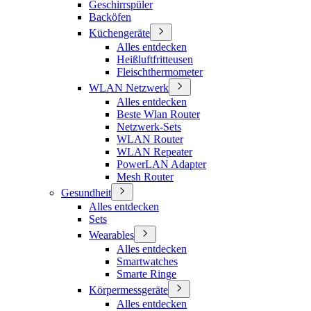
Geschirrspüler
Backöfen
Küchengeräte
Alles entdecken
Heißluftfritteusen
Fleischthermometer
WLAN Netzwerk
Alles entdecken
Beste Wlan Router
Netzwerk-Sets
WLAN Router
WLAN Repeater
PowerLAN Adapter
Mesh Router
Gesundheit
Alles entdecken
Sets
Wearables
Alles entdecken
Smartwatches
Smarte Ringe
Körpermessgeräte
Alles entdecken