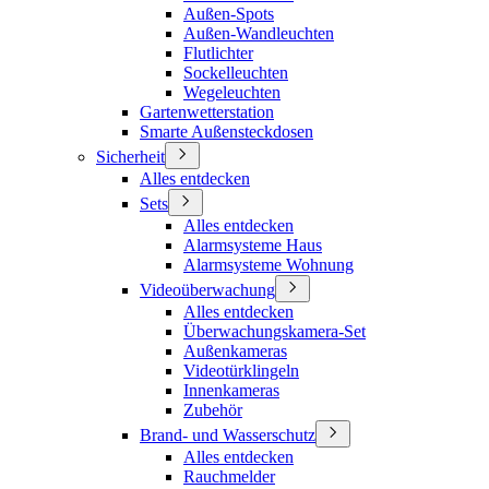
Außen-Spots
Außen-Wandleuchten
Flutlichter
Sockelleuchten
Wegeleuchten
Gartenwetterstation
Smarte Außensteckdosen
Sicherheit
Alles entdecken
Sets
Alles entdecken
Alarmsysteme Haus
Alarmsysteme Wohnung
Videoüberwachung
Alles entdecken
Überwachungskamera-Set
Außenkameras
Videotürklingeln
Innenkameras
Zubehör
Brand- und Wasserschutz
Alles entdecken
Rauchmelder