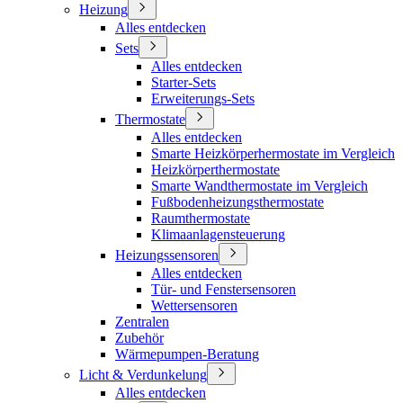
Heizung
Alles entdecken
Sets
Alles entdecken
Starter-Sets
Erweiterungs-Sets
Thermostate
Alles entdecken
Smarte Heizkörperhermostate im Vergleich
Heizkörperthermostate
Smarte Wandthermostate im Vergleich
Fußbodenheizungsthermostate
Raumthermostate
Klimaanlagensteuerung
Heizungssensoren
Alles entdecken
Tür- und Fenstersensoren
Wettersensoren
Zentralen
Zubehör
Wärmepumpen-Beratung
Licht & Verdunkelung
Alles entdecken