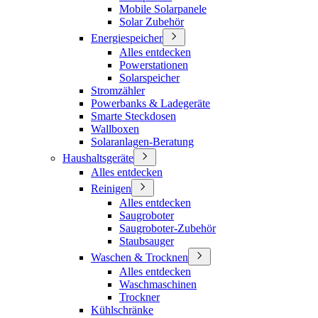
Mobile Solarpanele
Solar Zubehör
Energiespeicher
Alles entdecken
Powerstationen
Solarspeicher
Stromzähler
Powerbanks & Ladegeräte
Smarte Steckdosen
Wallboxen
Solaranlagen-Beratung
Haushaltsgeräte
Alles entdecken
Reinigen
Alles entdecken
Saugroboter
Saugroboter-Zubehör
Staubsauger
Waschen & Trocknen
Alles entdecken
Waschmaschinen
Trockner
Kühlschränke