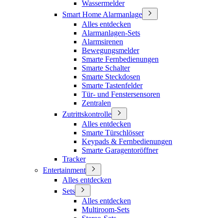
Wassermelder
Smart Home Alarmanlage
Alles entdecken
Alarmanlagen-Sets
Alarmsirenen
Bewegungsmelder
Smarte Fernbedienungen
Smarte Schalter
Smarte Steckdosen
Smarte Tastenfelder
Tür- und Fenstersensoren
Zentralen
Zutrittskontrolle
Alles entdecken
Smarte Türschlösser
Keypads & Fernbedienungen
Smarte Garagentoröffner
Tracker
Entertainment
Alles entdecken
Sets
Alles entdecken
Multiroom-Sets