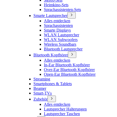
Stereo-Sets
Heimkino-Sets
Sprachassistenten-Sets
Smarte Lautsprecher
Alles entdecken
Sprachassistenten
Smarte Displays
WLAN Lautsprecher
WLAN Subwoofers
Wireless Soundbars
Bluetooth Lautsprecher
Bluetooth Kopfhörer
Alles entdecken
In-Ear Bluetooth Kopfhörer
Over-Ear Bluetooth Kopfhörer
Open-Ear Bluetooth Kopfhörer
Streaming
Smartphones & Tablets
Beamer
Smart-TVs
Zubehör
Alles entdecken
Lautsprecher Halterungen
Lautsprecher Taschen