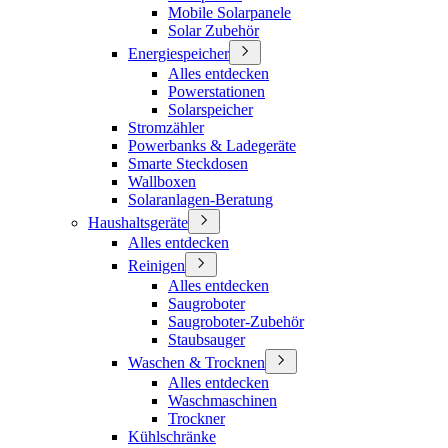
Mobile Solarpanele
Solar Zubehör
Energiespeicher
Alles entdecken
Powerstationen
Solarspeicher
Stromzähler
Powerbanks & Ladegeräte
Smarte Steckdosen
Wallboxen
Solaranlagen-Beratung
Haushaltsgeräte
Alles entdecken
Reinigen
Alles entdecken
Saugroboter
Saugroboter-Zubehör
Staubsauger
Waschen & Trocknen
Alles entdecken
Waschmaschinen
Trockner
Kühlschränke