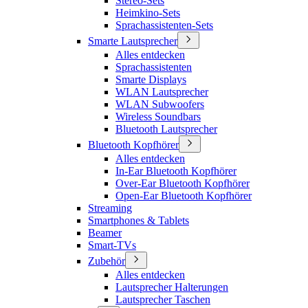
Stereo-Sets
Heimkino-Sets
Sprachassistenten-Sets
Smarte Lautsprecher
Alles entdecken
Sprachassistenten
Smarte Displays
WLAN Lautsprecher
WLAN Subwoofers
Wireless Soundbars
Bluetooth Lautsprecher
Bluetooth Kopfhörer
Alles entdecken
In-Ear Bluetooth Kopfhörer
Over-Ear Bluetooth Kopfhörer
Open-Ear Bluetooth Kopfhörer
Streaming
Smartphones & Tablets
Beamer
Smart-TVs
Zubehör
Alles entdecken
Lautsprecher Halterungen
Lautsprecher Taschen