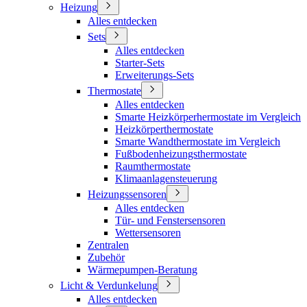
Heizung
Alles entdecken
Sets
Alles entdecken
Starter-Sets
Erweiterungs-Sets
Thermostate
Alles entdecken
Smarte Heizkörperhermostate im Vergleich
Heizkörperthermostate
Smarte Wandthermostate im Vergleich
Fußbodenheizungsthermostate
Raumthermostate
Klimaanlagensteuerung
Heizungssensoren
Alles entdecken
Tür- und Fenstersensoren
Wettersensoren
Zentralen
Zubehör
Wärmepumpen-Beratung
Licht & Verdunkelung
Alles entdecken