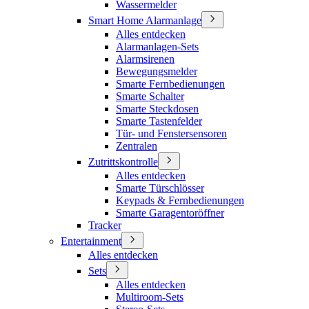
Wassermelder
Smart Home Alarmanlage
Alles entdecken
Alarmanlagen-Sets
Alarmsirenen
Bewegungsmelder
Smarte Fernbedienungen
Smarte Schalter
Smarte Steckdosen
Smarte Tastenfelder
Tür- und Fenstersensoren
Zentralen
Zutrittskontrolle
Alles entdecken
Smarte Türschlösser
Keypads & Fernbedienungen
Smarte Garagentoröffner
Tracker
Entertainment
Alles entdecken
Sets
Alles entdecken
Multiroom-Sets