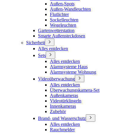
Außen-Spots
Außen-Wandleuchten
Flutlichter
Sockelleuchten
Wegeleuchten
Gartenwetterstation
Smarte Außensteckdosen
Sicherheit
Alles entdecken
Sets
Alles entdecken
Alarmsysteme Haus
Alarmsysteme Wohnung
Videoüberwachung
Alles entdecken
Überwachungskamera-Set
Außenkameras
Videotürklingeln
Innenkameras
Zubehör
Brand- und Wasserschutz
Alles entdecken
Rauchmelder