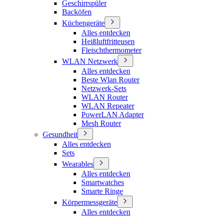
Geschirrspüler
Backöfen
Küchengeräte
Alles entdecken
Heißluftfritteusen
Fleischthermometer
WLAN Netzwerk
Alles entdecken
Beste Wlan Router
Netzwerk-Sets
WLAN Router
WLAN Repeater
PowerLAN Adapter
Mesh Router
Gesundheit
Alles entdecken
Sets
Wearables
Alles entdecken
Smartwatches
Smarte Ringe
Körpermessgeräte
Alles entdecken