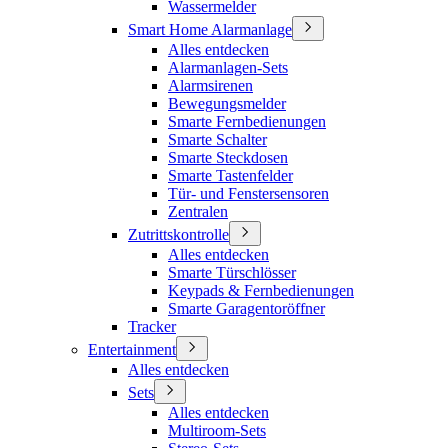
Wassermelder
Smart Home Alarmanlage
Alles entdecken
Alarmanlagen-Sets
Alarmsirenen
Bewegungsmelder
Smarte Fernbedienungen
Smarte Schalter
Smarte Steckdosen
Smarte Tastenfelder
Tür- und Fenstersensoren
Zentralen
Zutrittskontrolle
Alles entdecken
Smarte Türschlösser
Keypads & Fernbedienungen
Smarte Garagentoröffner
Tracker
Entertainment
Alles entdecken
Sets
Alles entdecken
Multiroom-Sets