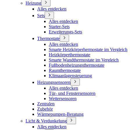
Heizung
Alles entdecken
Sets
Alles entdecken
Starter-Sets
Erweiterungs-Sets
Thermostate
Alles entdecken
Smarte Heizkörperhermostate im Vergleich
Heizkörperthermostate
Smarte Wandthermostate im Vergleich
Fußbodenheizungsthermostate
Raumthermostate
Klimaanlagensteuerung
Heizungssensoren
Alles entdecken
Tür- und Fenstersensoren
Wettersensoren
Zentralen
Zubehör
Wärmepumpen-Beratung
Licht & Verdunkelung
Alles entdecken