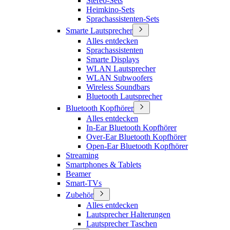
Stereo-Sets
Heimkino-Sets
Sprachassistenten-Sets
Smarte Lautsprecher
Alles entdecken
Sprachassistenten
Smarte Displays
WLAN Lautsprecher
WLAN Subwoofers
Wireless Soundbars
Bluetooth Lautsprecher
Bluetooth Kopfhörer
Alles entdecken
In-Ear Bluetooth Kopfhörer
Over-Ear Bluetooth Kopfhörer
Open-Ear Bluetooth Kopfhörer
Streaming
Smartphones & Tablets
Beamer
Smart-TVs
Zubehör
Alles entdecken
Lautsprecher Halterungen
Lautsprecher Taschen