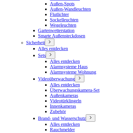
Außen-Spots
Außen-Wandleuchten
Flutlichter
Sockelleuchten
Wegeleuchten
Gartenwetterstation
Smarte Außensteckdosen
Sicherheit
Alles entdecken
Sets
Alles entdecken
Alarmsysteme Haus
Alarmsysteme Wohnung
Videoüberwachung
Alles entdecken
Überwachungskamera-Set
Außenkameras
Videotürklingeln
Innenkameras
Zubehör
Brand- und Wasserschutz
Alles entdecken
Rauchmelder