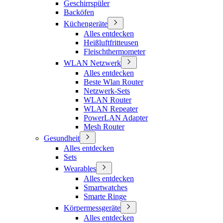
Geschirrspüler
Backöfen
Küchengeräte
Alles entdecken
Heißluftfritteusen
Fleischthermometer
WLAN Netzwerk
Alles entdecken
Beste Wlan Router
Netzwerk-Sets
WLAN Router
WLAN Repeater
PowerLAN Adapter
Mesh Router
Gesundheit
Alles entdecken
Sets
Wearables
Alles entdecken
Smartwatches
Smarte Ringe
Körpermessgeräte
Alles entdecken