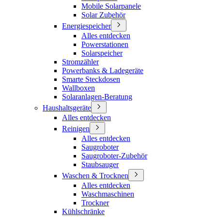
Mobile Solarpanele
Solar Zubehör
Energiespeicher
Alles entdecken
Powerstationen
Solarspeicher
Stromzähler
Powerbanks & Ladegeräte
Smarte Steckdosen
Wallboxen
Solaranlagen-Beratung
Haushaltsgeräte
Alles entdecken
Reinigen
Alles entdecken
Saugroboter
Saugroboter-Zubehör
Staubsauger
Waschen & Trocknen
Alles entdecken
Waschmaschinen
Trockner
Kühlschränke