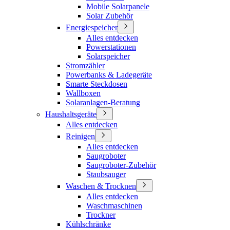
Mobile Solarpanele
Solar Zubehör
Energiespeicher
Alles entdecken
Powerstationen
Solarspeicher
Stromzähler
Powerbanks & Ladegeräte
Smarte Steckdosen
Wallboxen
Solaranlagen-Beratung
Haushaltsgeräte
Alles entdecken
Reinigen
Alles entdecken
Saugroboter
Saugroboter-Zubehör
Staubsauger
Waschen & Trocknen
Alles entdecken
Waschmaschinen
Trockner
Kühlschränke