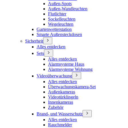
Außen-Spots
Außen-Wandleuchten
Flutlichter
Sockelleuchten
Wegeleuchten
Gartenwetterstation
Smarte Außensteckdosen
Sicherheit
Alles entdecken
Sets
Alles entdecken
Alarmsysteme Haus
Alarmsysteme Wohnung
Videoüberwachung
Alles entdecken
Überwachungskamera-Set
Außenkameras
Videotürklingeln
Innenkameras
Zubehör
Brand- und Wasserschutz
Alles entdecken
Rauchmelder