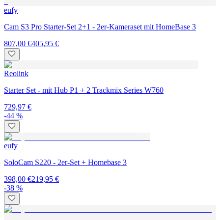
eufy
Cam S3 Pro Starter-Set 2+1 - 2er-Kameraset mit HomeBase 3
807,00 €
405,95 €
Reolink
Starter Set - mit Hub P1 + 2 Trackmix Series W760
729,97 €
-44 %
eufy
SoloCam S220 - 2er-Set + Homebase 3
398,00 €
219,95 €
-38 %