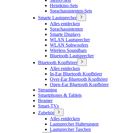
Stereo-Sets
Heimkino-Sets
Sprachassistenten-Sets
Smarte Lautsprecher
Alles entdecken
Sprachassistenten
Smarte Displays
WLAN Lautsprecher
WLAN Subwoofers
Wireless Soundbars
Bluetooth Lautsprecher
Bluetooth Kopfhörer
Alles entdecken
In-Ear Bluetooth Kopfhörer
Over-Ear Bluetooth Kopfhörer
Open-Ear Bluetooth Kopfhörer
Streaming
Smartphones & Tablets
Beamer
Smart-TVs
Zubehör
Alles entdecken
Lautsprecher Halterungen
Lautsprecher Taschen