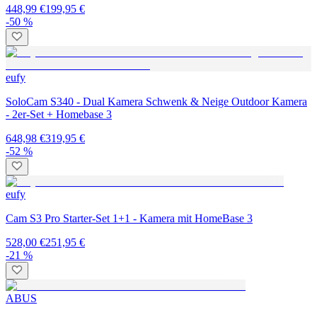
448,99 €
199,95 €
-50 %
eufy
SoloCam S340 - Dual Kamera Schwenk & Neige Outdoor Kamera
- 2er-Set + Homebase 3
648,98 €
319,95 €
-52 %
eufy
Cam S3 Pro Starter-Set 1+1 - Kamera mit HomeBase 3
528,00 €
251,95 €
-21 %
ABUS