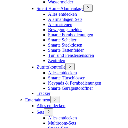
Wassermelder
Smart Home Alarmanlage
Alles entdecken
Alarmanlagen-Sets
Alarmsirenen
Bewegungsmelder
Smarte Fernbedienungen
Smarte Schalter
Smarte Steckdosen
Smarte Tastenfelder
Tür- und Fenstersensoren
Zentralen
Zutrittskontrolle
Alles entdecken
Smarte Türschlösser
Keypads & Fernbedienungen
Smarte Garagentoröffner
Tracker
Entertainment
Alles entdecken
Sets
Alles entdecken
Multiroom-Sets