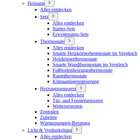
Heizung
Alles entdecken
Sets
Alles entdecken
Starter-Sets
Erweiterungs-Sets
Thermostate
Alles entdecken
Smarte Heizkörperhermostate im Vergleich
Heizkörperthermostate
Smarte Wandthermostate im Vergleich
Fußbodenheizungsthermostate
Raumthermostate
Klimaanlagensteuerung
Heizungssensoren
Alles entdecken
Tür- und Fenstersensoren
Wettersensoren
Zentralen
Zubehör
Wärmepumpen-Beratung
Licht & Verdunkelung
Alles entdecken