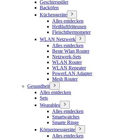
Geschirrspüler
Backöfen
Küchengeräte
Alles entdecken
Heißluftfritteusen
Fleischthermometer
WLAN Netzwerk
Alles entdecken
Beste Wlan Router
Netzwerk-Sets
WLAN Router
WLAN Repeater
PowerLAN Adapter
Mesh Router
Gesundheit
Alles entdecken
Sets
Wearables
Alles entdecken
Smartwatches
Smarte Ringe
Körpermessgeräte
Alles entdecken