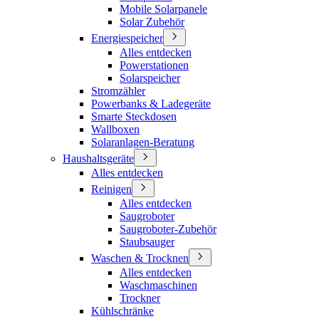
Mobile Solarpanele
Solar Zubehör
Energiespeicher
Alles entdecken
Powerstationen
Solarspeicher
Stromzähler
Powerbanks & Ladegeräte
Smarte Steckdosen
Wallboxen
Solaranlagen-Beratung
Haushaltsgeräte
Alles entdecken
Reinigen
Alles entdecken
Saugroboter
Saugroboter-Zubehör
Staubsauger
Waschen & Trocknen
Alles entdecken
Waschmaschinen
Trockner
Kühlschränke