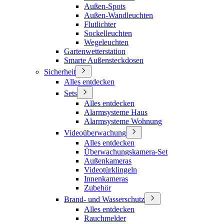
Außen-Spots
Außen-Wandleuchten
Flutlichter
Sockelleuchten
Wegeleuchten
Gartenwetterstation
Smarte Außensteckdosen
Sicherheit
Alles entdecken
Sets
Alles entdecken
Alarmsysteme Haus
Alarmsysteme Wohnung
Videoüberwachung
Alles entdecken
Überwachungskamera-Set
Außenkameras
Videotürklingeln
Innenkameras
Zubehör
Brand- und Wasserschutz
Alles entdecken
Rauchmelder