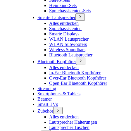
Stereo-Sets
Heimkino-Sets
Sprachassistenten-Sets
Smarte Lautsprecher
Alles entdecken
Sprachassistenten
Smarte Displays
WLAN Lautsprecher
WLAN Subwoofers
Wireless Soundbars
Bluetooth Lautsprecher
Bluetooth Kopfhörer
Alles entdecken
In-Ear Bluetooth Kopfhörer
Over-Ear Bluetooth Kopfhörer
Open-Ear Bluetooth Kopfhörer
Streaming
Smartphones & Tablets
Beamer
Smart-TVs
Zubehör
Alles entdecken
Lautsprecher Halterungen
Lautsprecher Taschen