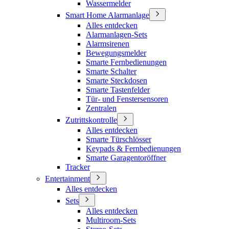
Wassermelder
Smart Home Alarmanlage
Alles entdecken
Alarmanlagen-Sets
Alarmsirenen
Bewegungsmelder
Smarte Fernbedienungen
Smarte Schalter
Smarte Steckdosen
Smarte Tastenfelder
Tür- und Fenstersensoren
Zentralen
Zutrittskontrolle
Alles entdecken
Smarte Türschlösser
Keypads & Fernbedienungen
Smarte Garagentoröffner
Tracker
Entertainment
Alles entdecken
Sets
Alles entdecken
Multiroom-Sets