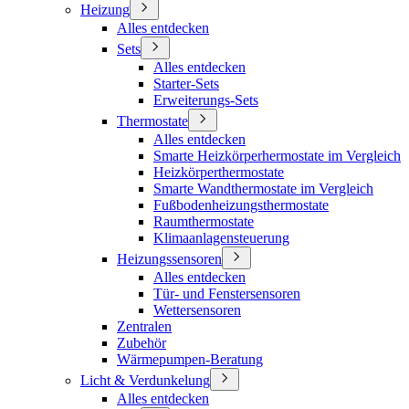
Heizung
Alles entdecken
Sets
Alles entdecken
Starter-Sets
Erweiterungs-Sets
Thermostate
Alles entdecken
Smarte Heizkörperhermostate im Vergleich
Heizkörperthermostate
Smarte Wandthermostate im Vergleich
Fußbodenheizungsthermostate
Raumthermostate
Klimaanlagensteuerung
Heizungssensoren
Alles entdecken
Tür- und Fenstersensoren
Wettersensoren
Zentralen
Zubehör
Wärmepumpen-Beratung
Licht & Verdunkelung
Alles entdecken