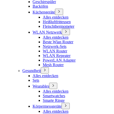
Geschirrspüler
Backöfen
Küchengeräte
Alles entdecken
Heißluftfritteusen
Fleischthermometer
WLAN Netzwerk
Alles entdecken
Beste Wlan Router
Netzwerk-Sets
WLAN Router
WLAN Repeater
PowerLAN Adapter
Mesh Router
Gesundheit
Alles entdecken
Sets
Wearables
Alles entdecken
Smartwatches
Smarte Ringe
Körpermessgeräte
Alles entdecken