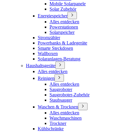
Mobile Solarpanele
Solar Zubehör
Energiespeicher
Alles entdecken
Powerstationen
Solarspeicher
Stromzähler
Powerbanks & Ladegeräte
Smarte Steckdosen
Wallboxen
Solaranlagen-Beratung
Haushaltsgeräte
Alles entdecken
Reinigen
Alles entdecken
Saugroboter
Saugroboter-Zubehör
Staubsauger
Waschen & Trocknen
Alles entdecken
Waschmaschinen
Trockner
Kühlschränke