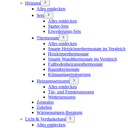
Heizung
Alles entdecken
Sets
Alles entdecken
Starter-Sets
Erweiterungs-Sets
Thermostate
Alles entdecken
Smarte Heizkörperhermostate im Vergleich
Heizkörperthermostate
Smarte Wandthermostate im Vergleich
Fußbodenheizungsthermostate
Raumthermostate
Klimaanlagensteuerung
Heizungssensoren
Alles entdecken
Tür- und Fenstersensoren
Wettersensoren
Zentralen
Zubehör
Wärmepumpen-Beratung
Licht & Verdunkelung
Alles entdecken