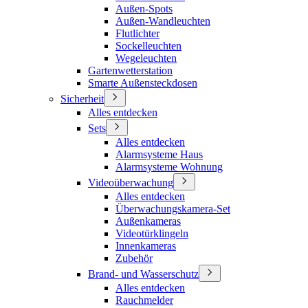
Außen-Spots
Außen-Wandleuchten
Flutlichter
Sockelleuchten
Wegeleuchten
Gartenwetterstation
Smarte Außensteckdosen
Sicherheit
Alles entdecken
Sets
Alles entdecken
Alarmsysteme Haus
Alarmsysteme Wohnung
Videoüberwachung
Alles entdecken
Überwachungskamera-Set
Außenkameras
Videotürklingeln
Innenkameras
Zubehör
Brand- und Wasserschutz
Alles entdecken
Rauchmelder