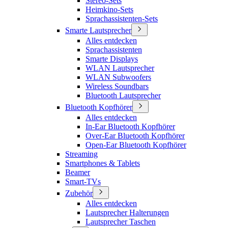
Stereo-Sets
Heimkino-Sets
Sprachassistenten-Sets
Smarte Lautsprecher
Alles entdecken
Sprachassistenten
Smarte Displays
WLAN Lautsprecher
WLAN Subwoofers
Wireless Soundbars
Bluetooth Lautsprecher
Bluetooth Kopfhörer
Alles entdecken
In-Ear Bluetooth Kopfhörer
Over-Ear Bluetooth Kopfhörer
Open-Ear Bluetooth Kopfhörer
Streaming
Smartphones & Tablets
Beamer
Smart-TVs
Zubehör
Alles entdecken
Lautsprecher Halterungen
Lautsprecher Taschen