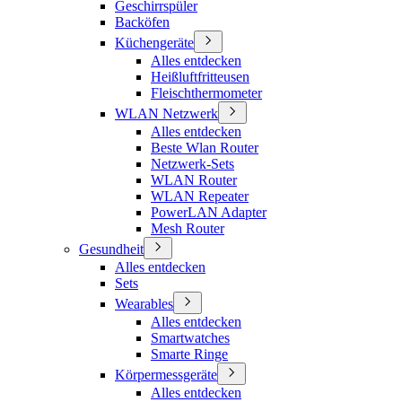
Geschirrspüler
Backöfen
Küchengeräte
Alles entdecken
Heißluftfritteusen
Fleischthermometer
WLAN Netzwerk
Alles entdecken
Beste Wlan Router
Netzwerk-Sets
WLAN Router
WLAN Repeater
PowerLAN Adapter
Mesh Router
Gesundheit
Alles entdecken
Sets
Wearables
Alles entdecken
Smartwatches
Smarte Ringe
Körpermessgeräte
Alles entdecken