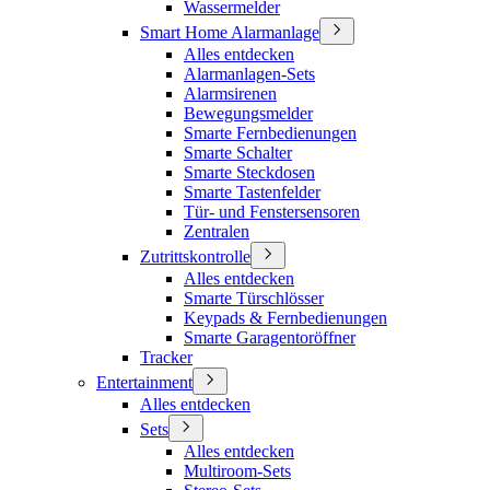
Wassermelder
Smart Home Alarmanlage
Alles entdecken
Alarmanlagen-Sets
Alarmsirenen
Bewegungsmelder
Smarte Fernbedienungen
Smarte Schalter
Smarte Steckdosen
Smarte Tastenfelder
Tür- und Fenstersensoren
Zentralen
Zutrittskontrolle
Alles entdecken
Smarte Türschlösser
Keypads & Fernbedienungen
Smarte Garagentoröffner
Tracker
Entertainment
Alles entdecken
Sets
Alles entdecken
Multiroom-Sets