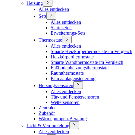
Heizung
Alles entdecken
Sets
Alles entdecken
Starter-Sets
Erweiterungs-Sets
Thermostate
Alles entdecken
Smarte Heizkörperhermostate im Vergleich
Heizkörperthermostate
Smarte Wandthermostate im Vergleich
Fußbodenheizungsthermostate
Raumthermostate
Klimaanlagensteuerung
Heizungssensoren
Alles entdecken
Tür- und Fenstersensoren
Wettersensoren
Zentralen
Zubehör
Wärmepumpen-Beratung
Licht & Verdunkelung
Alles entdecken