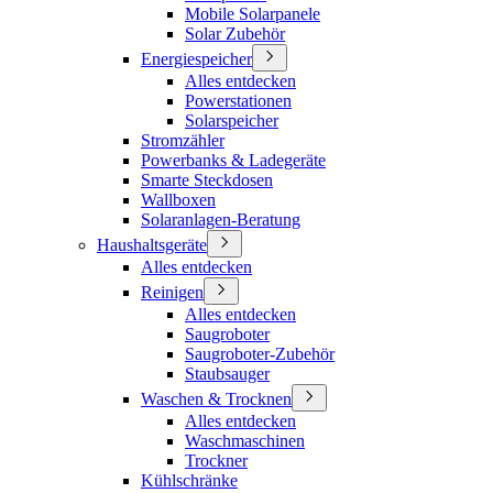
Mobile Solarpanele
Solar Zubehör
Energiespeicher
Alles entdecken
Powerstationen
Solarspeicher
Stromzähler
Powerbanks & Ladegeräte
Smarte Steckdosen
Wallboxen
Solaranlagen-Beratung
Haushaltsgeräte
Alles entdecken
Reinigen
Alles entdecken
Saugroboter
Saugroboter-Zubehör
Staubsauger
Waschen & Trocknen
Alles entdecken
Waschmaschinen
Trockner
Kühlschränke