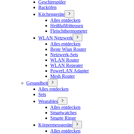
Geschirrspüler
Backöfen
Küchengeräte
Alles entdecken
Heißluftfritteusen
Fleischthermometer
WLAN Netzwerk
Alles entdecken
Beste Wlan Router
Netzwerk-Sets
WLAN Router
WLAN Repeater
PowerLAN Adapter
Mesh Router
Gesundheit
Alles entdecken
Sets
Wearables
Alles entdecken
Smartwatches
Smarte Ringe
Körpermessgeräte
Alles entdecken