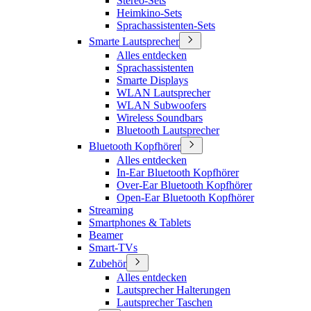
Stereo-Sets
Heimkino-Sets
Sprachassistenten-Sets
Smarte Lautsprecher
Alles entdecken
Sprachassistenten
Smarte Displays
WLAN Lautsprecher
WLAN Subwoofers
Wireless Soundbars
Bluetooth Lautsprecher
Bluetooth Kopfhörer
Alles entdecken
In-Ear Bluetooth Kopfhörer
Over-Ear Bluetooth Kopfhörer
Open-Ear Bluetooth Kopfhörer
Streaming
Smartphones & Tablets
Beamer
Smart-TVs
Zubehör
Alles entdecken
Lautsprecher Halterungen
Lautsprecher Taschen