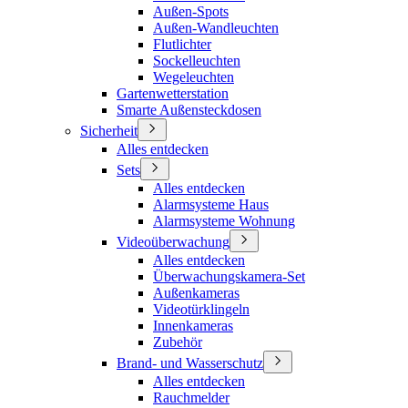
Außen-Spots
Außen-Wandleuchten
Flutlichter
Sockelleuchten
Wegeleuchten
Gartenwetterstation
Smarte Außensteckdosen
Sicherheit
Alles entdecken
Sets
Alles entdecken
Alarmsysteme Haus
Alarmsysteme Wohnung
Videoüberwachung
Alles entdecken
Überwachungskamera-Set
Außenkameras
Videotürklingeln
Innenkameras
Zubehör
Brand- und Wasserschutz
Alles entdecken
Rauchmelder