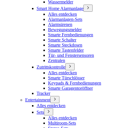
Wassermelder
Smart Home Alarmanlage
Alles entdecken
Alarmanlagen-Sets
Alarmsirenen
Bewegungsmelder
Smarte Fernbedienungen
Smarte Schalter
Smarte Steckdosen
Smarte Tastenfelder
Tür- und Fenstersensoren
Zentralen
Zutrittskontrolle
Alles entdecken
Smarte Türschlösser
Keypads & Fernbedienungen
Smarte Garagentoröffner
Tracker
Entertainment
Alles entdecken
Sets
Alles entdecken
Multiroom-Sets