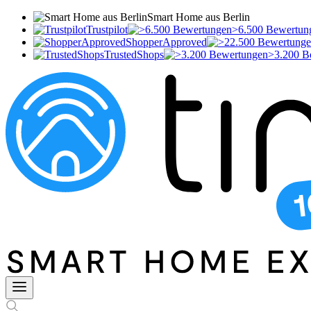
Smart Home aus Berlin
Trustpilot
>6.500 Bewertun
ShopperApproved
TrustedShops
>3.200 B