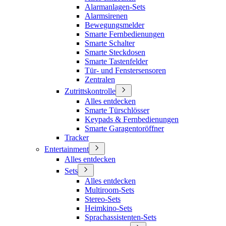
Alarmanlagen-Sets
Alarmsirenen
Bewegungsmelder
Smarte Fernbedienungen
Smarte Schalter
Smarte Steckdosen
Smarte Tastenfelder
Tür- und Fenstersensoren
Zentralen
Zutrittskontrolle
Alles entdecken
Smarte Türschlösser
Keypads & Fernbedienungen
Smarte Garagentoröffner
Tracker
Entertainment
Alles entdecken
Sets
Alles entdecken
Multiroom-Sets
Stereo-Sets
Heimkino-Sets
Sprachassistenten-Sets