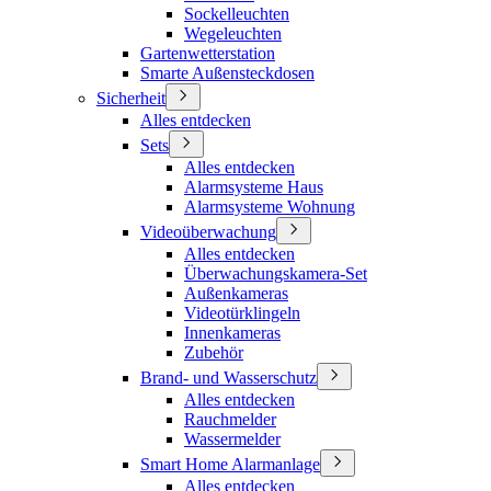
Sockelleuchten
Wegeleuchten
Gartenwetterstation
Smarte Außensteckdosen
Sicherheit
Alles entdecken
Sets
Alles entdecken
Alarmsysteme Haus
Alarmsysteme Wohnung
Videoüberwachung
Alles entdecken
Überwachungskamera-Set
Außenkameras
Videotürklingeln
Innenkameras
Zubehör
Brand- und Wasserschutz
Alles entdecken
Rauchmelder
Wassermelder
Smart Home Alarmanlage
Alles entdecken