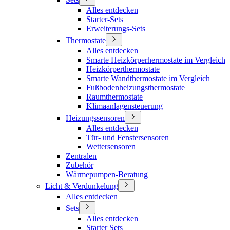
Alles entdecken
Starter-Sets
Erweiterungs-Sets
Thermostate
Alles entdecken
Smarte Heizkörperhermostate im Vergleich
Heizkörperthermostate
Smarte Wandthermostate im Vergleich
Fußbodenheizungsthermostate
Raumthermostate
Klimaanlagensteuerung
Heizungssensoren
Alles entdecken
Tür- und Fenstersensoren
Wettersensoren
Zentralen
Zubehör
Wärmepumpen-Beratung
Licht & Verdunkelung
Alles entdecken
Sets
Alles entdecken
Starter Sets