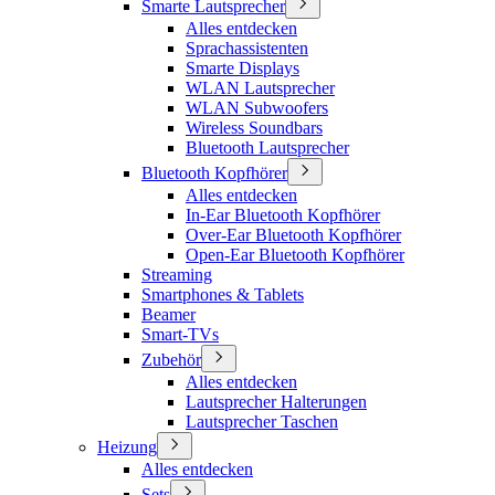
Smarte Lautsprecher
Alles entdecken
Sprachassistenten
Smarte Displays
WLAN Lautsprecher
WLAN Subwoofers
Wireless Soundbars
Bluetooth Lautsprecher
Bluetooth Kopfhörer
Alles entdecken
In-Ear Bluetooth Kopfhörer
Over-Ear Bluetooth Kopfhörer
Open-Ear Bluetooth Kopfhörer
Streaming
Smartphones & Tablets
Beamer
Smart-TVs
Zubehör
Alles entdecken
Lautsprecher Halterungen
Lautsprecher Taschen
Heizung
Alles entdecken
Sets