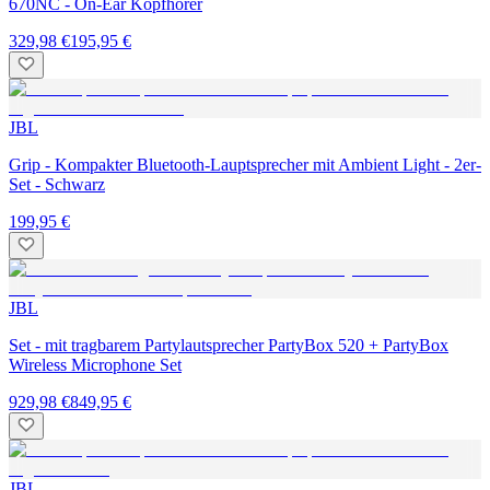
670NC - On-Ear Kopfhörer
329,98 €
195,95 €
JBL
Grip - Kompakter Bluetooth-Lauptsprecher mit Ambient Light - 2er-
Set - Schwarz
199,95 €
JBL
Set - mit tragbarem Partylautsprecher PartyBox 520 + PartyBox
Wireless Microphone Set
929,98 €
849,95 €
JBL