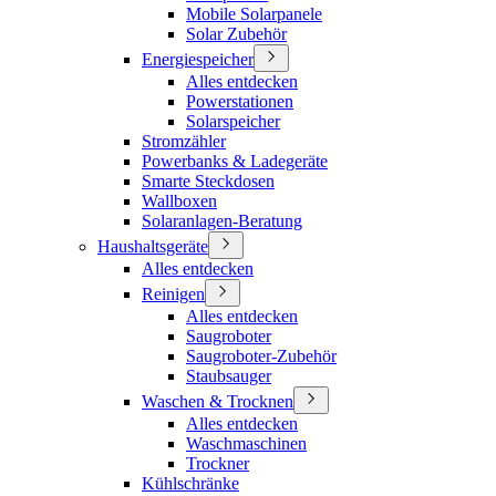
Mobile Solarpanele
Solar Zubehör
Energiespeicher
Alles entdecken
Powerstationen
Solarspeicher
Stromzähler
Powerbanks & Ladegeräte
Smarte Steckdosen
Wallboxen
Solaranlagen-Beratung
Haushaltsgeräte
Alles entdecken
Reinigen
Alles entdecken
Saugroboter
Saugroboter-Zubehör
Staubsauger
Waschen & Trocknen
Alles entdecken
Waschmaschinen
Trockner
Kühlschränke