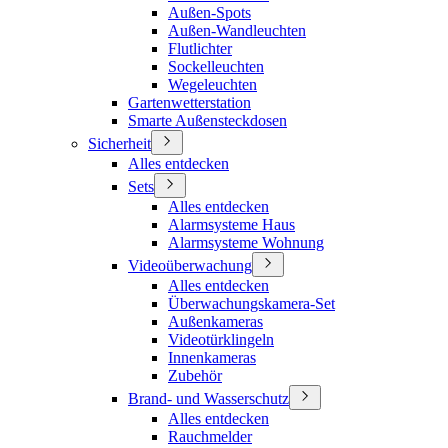
Außen-Spots
Außen-Wandleuchten
Flutlichter
Sockelleuchten
Wegeleuchten
Gartenwetterstation
Smarte Außensteckdosen
Sicherheit
Alles entdecken
Sets
Alles entdecken
Alarmsysteme Haus
Alarmsysteme Wohnung
Videoüberwachung
Alles entdecken
Überwachungskamera-Set
Außenkameras
Videotürklingeln
Innenkameras
Zubehör
Brand- und Wasserschutz
Alles entdecken
Rauchmelder