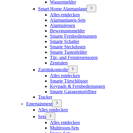
Wassermelder
Smart Home Alarmanlage
Alles entdecken
Alarmanlagen-Sets
Alarmsirenen
Bewegungsmelder
Smarte Fernbedienungen
Smarte Schalter
Smarte Steckdosen
Smarte Tastenfelder
Tür- und Fenstersensoren
Zentralen
Zutrittskontrolle
Alles entdecken
Smarte Türschlösser
Keypads & Fernbedienungen
Smarte Garagentoröffner
Tracker
Entertainment
Alles entdecken
Sets
Alles entdecken
Multiroom-Sets