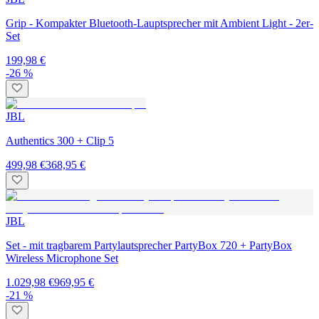
Grip - Kompakter Bluetooth-Lauptsprecher mit Ambient Light - 2er-
Set
199,98 €
-26 %
JBL
Authentics 300 + Clip 5
499,98 €
368,95 €
JBL
Set - mit tragbarem Partylautsprecher PartyBox 720 + PartyBox
Wireless Microphone Set
1.029,98 €
969,95 €
-21 %