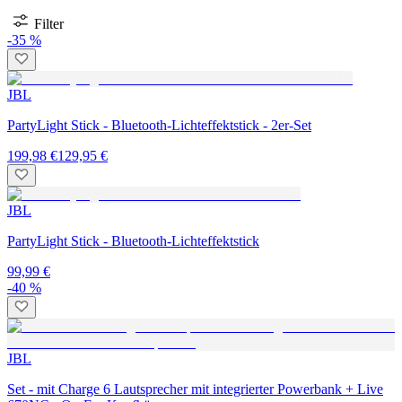
Filter
-35 %
JBL
PartyLight Stick - Bluetooth-Lichteffektstick - 2er-Set
199,98 €
129,95 €
JBL
PartyLight Stick - Bluetooth-Lichteffektstick
99,99 €
-40 %
JBL
Set - mit Charge 6 Lautsprecher mit integrierter Powerbank + Live