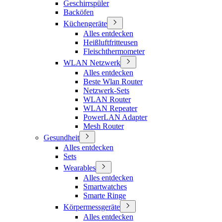
Geschirrspüler
Backöfen
Küchengeräte
Alles entdecken
Heißluftfritteusen
Fleischthermometer
WLAN Netzwerk
Alles entdecken
Beste Wlan Router
Netzwerk-Sets
WLAN Router
WLAN Repeater
PowerLAN Adapter
Mesh Router
Gesundheit
Alles entdecken
Sets
Wearables
Alles entdecken
Smartwatches
Smarte Ringe
Körpermessgeräte
Alles entdecken