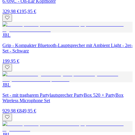
670NC - On-Ear Kopfhörer
329,98 €
195,95 €
JBL
Grip - Kompakter Bluetooth-Lauptsprecher mit Ambient Light - 2er-
Set - Schwarz
199,95 €
JBL
Set - mit tragbarem Partylautsprecher PartyBox 520 + PartyBox
Wireless Microphone Set
929,98 €
849,95 €
JBL