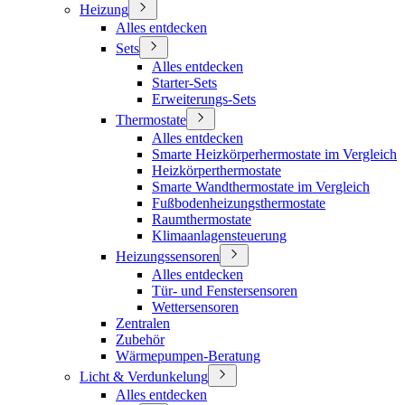
Heizung
Alles entdecken
Sets
Alles entdecken
Starter-Sets
Erweiterungs-Sets
Thermostate
Alles entdecken
Smarte Heizkörperhermostate im Vergleich
Heizkörperthermostate
Smarte Wandthermostate im Vergleich
Fußbodenheizungsthermostate
Raumthermostate
Klimaanlagensteuerung
Heizungssensoren
Alles entdecken
Tür- und Fenstersensoren
Wettersensoren
Zentralen
Zubehör
Wärmepumpen-Beratung
Licht & Verdunkelung
Alles entdecken