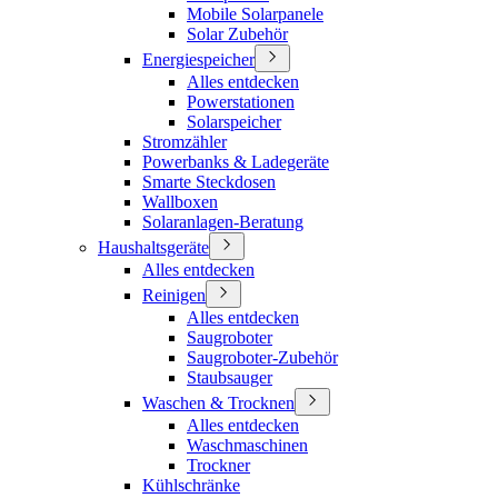
Mobile Solarpanele
Solar Zubehör
Energiespeicher
Alles entdecken
Powerstationen
Solarspeicher
Stromzähler
Powerbanks & Ladegeräte
Smarte Steckdosen
Wallboxen
Solaranlagen-Beratung
Haushaltsgeräte
Alles entdecken
Reinigen
Alles entdecken
Saugroboter
Saugroboter-Zubehör
Staubsauger
Waschen & Trocknen
Alles entdecken
Waschmaschinen
Trockner
Kühlschränke