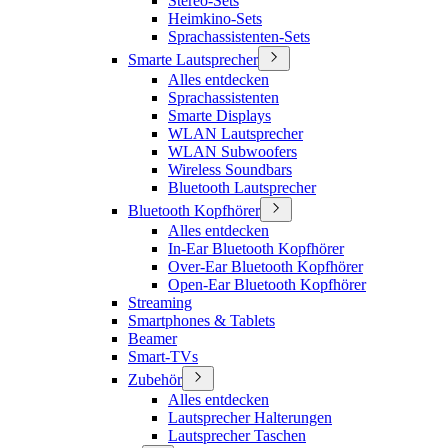
Stereo-Sets
Heimkino-Sets
Sprachassistenten-Sets
Smarte Lautsprecher
Alles entdecken
Sprachassistenten
Smarte Displays
WLAN Lautsprecher
WLAN Subwoofers
Wireless Soundbars
Bluetooth Lautsprecher
Bluetooth Kopfhörer
Alles entdecken
In-Ear Bluetooth Kopfhörer
Over-Ear Bluetooth Kopfhörer
Open-Ear Bluetooth Kopfhörer
Streaming
Smartphones & Tablets
Beamer
Smart-TVs
Zubehör
Alles entdecken
Lautsprecher Halterungen
Lautsprecher Taschen