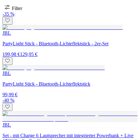
Filter
-35 %
JBL
PartyLight Stick - Bluetooth-Lichteffektstick - 2er-Set
199,98 €
129,95 €
JBL
PartyLight Stick - Bluetooth-Lichteffektstick
99,99 €
-40 %
JBL
Set - mit Charge 6 Lautsprecher mit integrierter Powerbank + Live