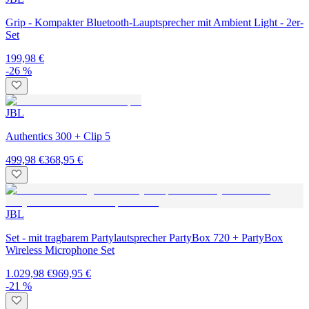
Grip - Kompakter Bluetooth-Lauptsprecher mit Ambient Light - 2er-
Set
199,98 €
-26 %
JBL
Authentics 300 + Clip 5
499,98 €
368,95 €
JBL
Set - mit tragbarem Partylautsprecher PartyBox 720 + PartyBox
Wireless Microphone Set
1.029,98 €
969,95 €
-21 %