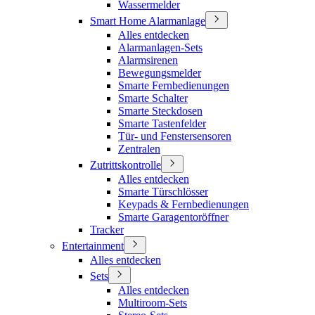
Wassermelder
Smart Home Alarmanlage
Alles entdecken
Alarmanlagen-Sets
Alarmsirenen
Bewegungsmelder
Smarte Fernbedienungen
Smarte Schalter
Smarte Steckdosen
Smarte Tastenfelder
Tür- und Fenstersensoren
Zentralen
Zutrittskontrolle
Alles entdecken
Smarte Türschlösser
Keypads & Fernbedienungen
Smarte Garagentoröffner
Tracker
Entertainment
Alles entdecken
Sets
Alles entdecken
Multiroom-Sets