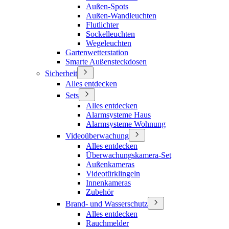
Außen-Spots
Außen-Wandleuchten
Flutlichter
Sockelleuchten
Wegeleuchten
Gartenwetterstation
Smarte Außensteckdosen
Sicherheit
Alles entdecken
Sets
Alles entdecken
Alarmsysteme Haus
Alarmsysteme Wohnung
Videoüberwachung
Alles entdecken
Überwachungskamera-Set
Außenkameras
Videotürklingeln
Innenkameras
Zubehör
Brand- und Wasserschutz
Alles entdecken
Rauchmelder