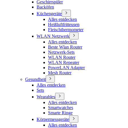
Geschirrspüler
Backöfen
Küchengeräte
Alles entdecken
Heißluftfritteusen
Fleischthermometer
WLAN Netzwerk
Alles entdecken
Beste Wlan Router
Netzwerk-Sets
WLAN Router
WLAN Repeater
PowerLAN Adapter
Mesh Router
Gesundheit
Alles entdecken
Sets
Wearables
Alles entdecken
Smartwatches
Smarte Ringe
Körpermessgeräte
Alles entdecken