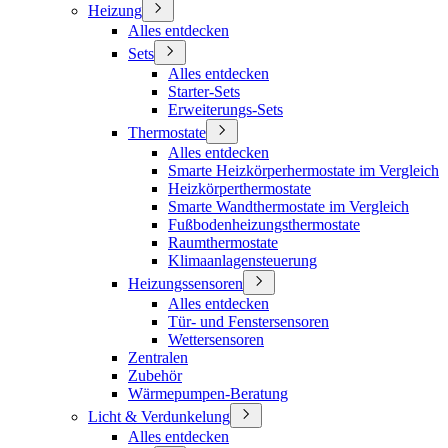
Heizung
Alles entdecken
Sets
Alles entdecken
Starter-Sets
Erweiterungs-Sets
Thermostate
Alles entdecken
Smarte Heizkörperhermostate im Vergleich
Heizkörperthermostate
Smarte Wandthermostate im Vergleich
Fußbodenheizungsthermostate
Raumthermostate
Klimaanlagensteuerung
Heizungssensoren
Alles entdecken
Tür- und Fenstersensoren
Wettersensoren
Zentralen
Zubehör
Wärmepumpen-Beratung
Licht & Verdunkelung
Alles entdecken