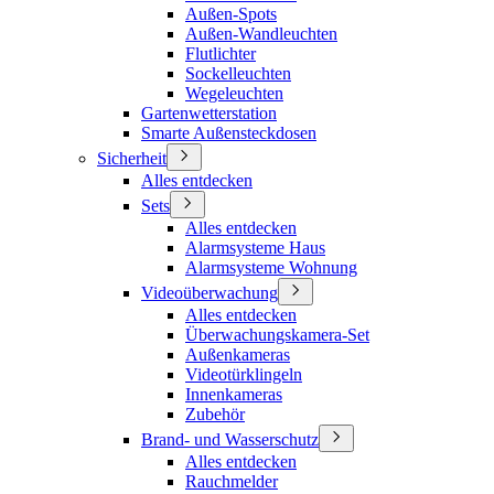
Außen-Spots
Außen-Wandleuchten
Flutlichter
Sockelleuchten
Wegeleuchten
Gartenwetterstation
Smarte Außensteckdosen
Sicherheit
Alles entdecken
Sets
Alles entdecken
Alarmsysteme Haus
Alarmsysteme Wohnung
Videoüberwachung
Alles entdecken
Überwachungskamera-Set
Außenkameras
Videotürklingeln
Innenkameras
Zubehör
Brand- und Wasserschutz
Alles entdecken
Rauchmelder