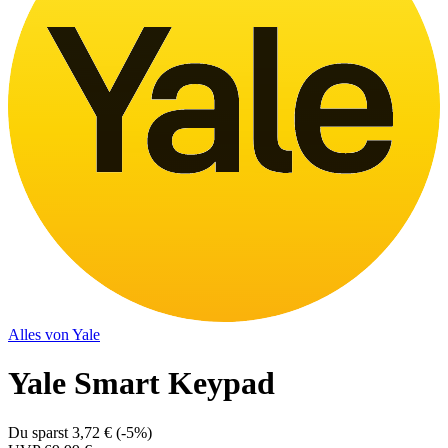
Alles von
Yale
Yale Smart Keypad
Du sparst
3,72 €
(
-5%
)