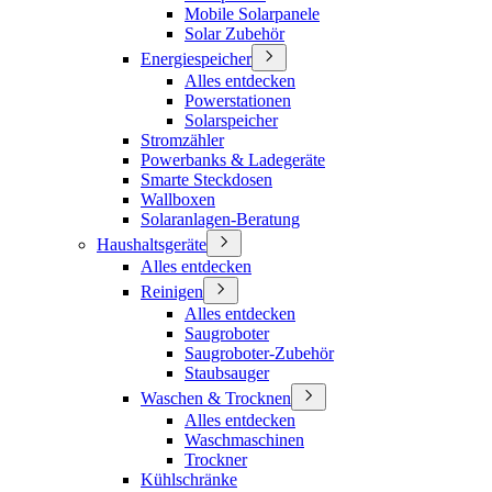
Mobile Solarpanele
Solar Zubehör
Energiespeicher
Alles entdecken
Powerstationen
Solarspeicher
Stromzähler
Powerbanks & Ladegeräte
Smarte Steckdosen
Wallboxen
Solaranlagen-Beratung
Haushaltsgeräte
Alles entdecken
Reinigen
Alles entdecken
Saugroboter
Saugroboter-Zubehör
Staubsauger
Waschen & Trocknen
Alles entdecken
Waschmaschinen
Trockner
Kühlschränke