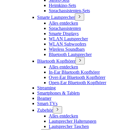
Stereo-Sets
Heimkino-Sets
Sprachassistenten-Sets
Smarte Lautsprecher
Alles entdecken
Sprachassistenten
Smarte Displays
WLAN Lautsprecher
WLAN Subwoofers
Wireless Soundbars
Bluetooth Lautsprecher
Bluetooth Kopfhörer
Alles entdecken
In-Ear Bluetooth Kopfhörer
Over-Ear Bluetooth Kopfhörer
Open-Ear Bluetooth Kopfhörer
Streaming
Smartphones & Tablets
Beamer
Smart-TVs
Zubehör
Alles entdecken
Lautsprecher Halterungen
Lautsprecher Taschen