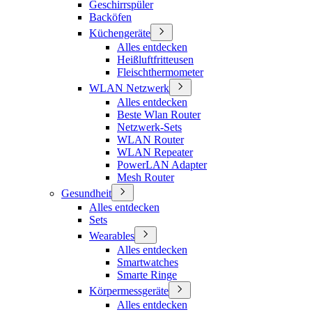
Geschirrspüler
Backöfen
Küchengeräte
Alles entdecken
Heißluftfritteusen
Fleischthermometer
WLAN Netzwerk
Alles entdecken
Beste Wlan Router
Netzwerk-Sets
WLAN Router
WLAN Repeater
PowerLAN Adapter
Mesh Router
Gesundheit
Alles entdecken
Sets
Wearables
Alles entdecken
Smartwatches
Smarte Ringe
Körpermessgeräte
Alles entdecken