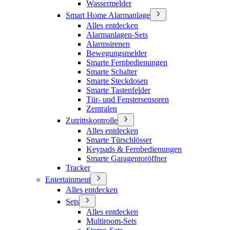
Wassermelder
Smart Home Alarmanlage
Alles entdecken
Alarmanlagen-Sets
Alarmsirenen
Bewegungsmelder
Smarte Fernbedienungen
Smarte Schalter
Smarte Steckdosen
Smarte Tastenfelder
Tür- und Fenstersensoren
Zentralen
Zutrittskontrolle
Alles entdecken
Smarte Türschlösser
Keypads & Fernbedienungen
Smarte Garagentoröffner
Tracker
Entertainment
Alles entdecken
Sets
Alles entdecken
Multiroom-Sets