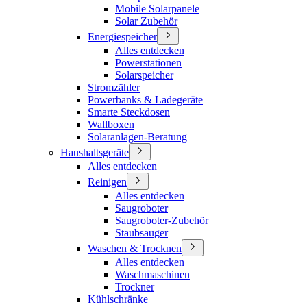
Mobile Solarpanele
Solar Zubehör
Energiespeicher
Alles entdecken
Powerstationen
Solarspeicher
Stromzähler
Powerbanks & Ladegeräte
Smarte Steckdosen
Wallboxen
Solaranlagen-Beratung
Haushaltsgeräte
Alles entdecken
Reinigen
Alles entdecken
Saugroboter
Saugroboter-Zubehör
Staubsauger
Waschen & Trocknen
Alles entdecken
Waschmaschinen
Trockner
Kühlschränke