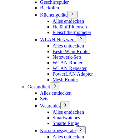
Geschirrspüler
Backöfen
Küchengeräte
Alles entdecken
Heißluftfritteusen
Fleischthermometer
WLAN Netzwerk
Alles entdecken
Beste Wlan Router
Netzwerk-Sets
WLAN Router
WLAN Repeater
PowerLAN Adapter
Mesh Router
Gesundheit
Alles entdecken
Sets
Wearables
Alles entdecken
Smartwatches
Smarte Ringe
Körpermessgeräte
Alles entdecken