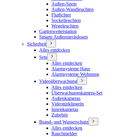
Außen-Spots
Außen-Wandleuchten
Flutlichter
Sockelleuchten
Wegeleuchten
Gartenwetterstation
Smarte Außensteckdosen
Sicherheit
Alles entdecken
Sets
Alles entdecken
Alarmsysteme Haus
Alarmsysteme Wohnung
Videoüberwachung
Alles entdecken
Überwachungskamera-Set
Außenkameras
Videotürklingeln
Innenkameras
Zubehör
Brand- und Wasserschutz
Alles entdecken
Rauchmelder