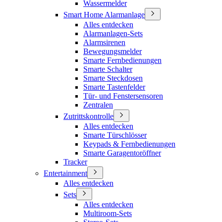
Wassermelder
Smart Home Alarmanlage
Alles entdecken
Alarmanlagen-Sets
Alarmsirenen
Bewegungsmelder
Smarte Fernbedienungen
Smarte Schalter
Smarte Steckdosen
Smarte Tastenfelder
Tür- und Fenstersensoren
Zentralen
Zutrittskontrolle
Alles entdecken
Smarte Türschlösser
Keypads & Fernbedienungen
Smarte Garagentoröffner
Tracker
Entertainment
Alles entdecken
Sets
Alles entdecken
Multiroom-Sets