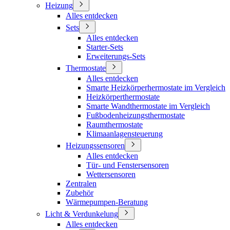
Heizung
Alles entdecken
Sets
Alles entdecken
Starter-Sets
Erweiterungs-Sets
Thermostate
Alles entdecken
Smarte Heizkörperhermostate im Vergleich
Heizkörperthermostate
Smarte Wandthermostate im Vergleich
Fußbodenheizungsthermostate
Raumthermostate
Klimaanlagensteuerung
Heizungssensoren
Alles entdecken
Tür- und Fenstersensoren
Wettersensoren
Zentralen
Zubehör
Wärmepumpen-Beratung
Licht & Verdunkelung
Alles entdecken