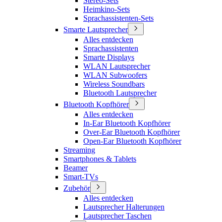
Stereo-Sets
Heimkino-Sets
Sprachassistenten-Sets
Smarte Lautsprecher
Alles entdecken
Sprachassistenten
Smarte Displays
WLAN Lautsprecher
WLAN Subwoofers
Wireless Soundbars
Bluetooth Lautsprecher
Bluetooth Kopfhörer
Alles entdecken
In-Ear Bluetooth Kopfhörer
Over-Ear Bluetooth Kopfhörer
Open-Ear Bluetooth Kopfhörer
Streaming
Smartphones & Tablets
Beamer
Smart-TVs
Zubehör
Alles entdecken
Lautsprecher Halterungen
Lautsprecher Taschen