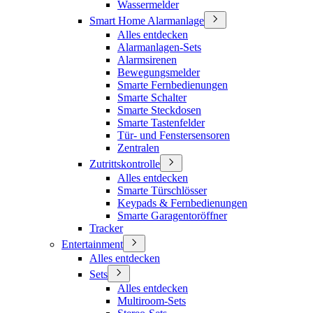
Wassermelder
Smart Home Alarmanlage
Alles entdecken
Alarmanlagen-Sets
Alarmsirenen
Bewegungsmelder
Smarte Fernbedienungen
Smarte Schalter
Smarte Steckdosen
Smarte Tastenfelder
Tür- und Fenstersensoren
Zentralen
Zutrittskontrolle
Alles entdecken
Smarte Türschlösser
Keypads & Fernbedienungen
Smarte Garagentoröffner
Tracker
Entertainment
Alles entdecken
Sets
Alles entdecken
Multiroom-Sets