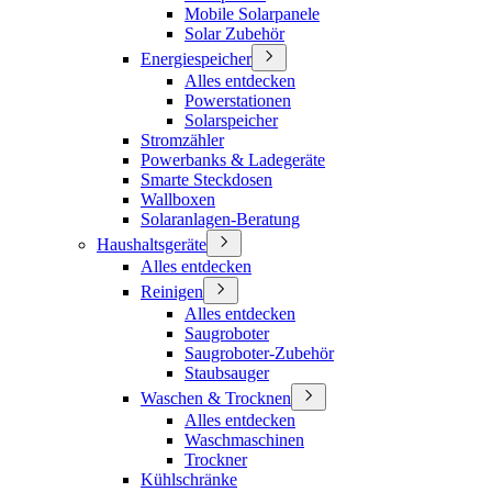
Mobile Solarpanele
Solar Zubehör
Energiespeicher
Alles entdecken
Powerstationen
Solarspeicher
Stromzähler
Powerbanks & Ladegeräte
Smarte Steckdosen
Wallboxen
Solaranlagen-Beratung
Haushaltsgeräte
Alles entdecken
Reinigen
Alles entdecken
Saugroboter
Saugroboter-Zubehör
Staubsauger
Waschen & Trocknen
Alles entdecken
Waschmaschinen
Trockner
Kühlschränke