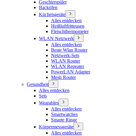
Geschirrspüler
Backöfen
Küchengeräte
Alles entdecken
Heißluftfritteusen
Fleischthermometer
WLAN Netzwerk
Alles entdecken
Beste Wlan Router
Netzwerk-Sets
WLAN Router
WLAN Repeater
PowerLAN Adapter
Mesh Router
Gesundheit
Alles entdecken
Sets
Wearables
Alles entdecken
Smartwatches
Smarte Ringe
Körpermessgeräte
Alles entdecken