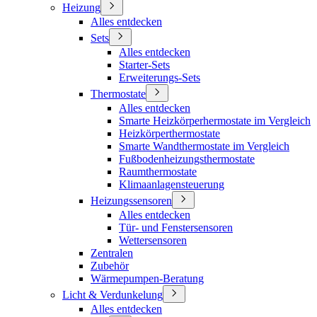
Heizung
Alles entdecken
Sets
Alles entdecken
Starter-Sets
Erweiterungs-Sets
Thermostate
Alles entdecken
Smarte Heizkörperhermostate im Vergleich
Heizkörperthermostate
Smarte Wandthermostate im Vergleich
Fußbodenheizungsthermostate
Raumthermostate
Klimaanlagensteuerung
Heizungssensoren
Alles entdecken
Tür- und Fenstersensoren
Wettersensoren
Zentralen
Zubehör
Wärmepumpen-Beratung
Licht & Verdunkelung
Alles entdecken