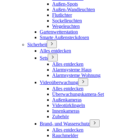
Außen-Spots
Außen-Wandleuchten
Flutlichter
Sockelleuchten
Wegeleuchten
Gartenwetterstation
Smarte Außensteckdosen
Sicherheit
Alles entdecken
Sets
Alles entdecken
Alarmsysteme Haus
Alarmsysteme Wohnung
Videoüberwachung
Alles entdecken
Überwachungskamera-Set
Außenkameras
Videotürklingeln
Innenkameras
Zubehör
Brand- und Wasserschutz
Alles entdecken
Rauchmelder