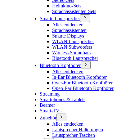
Stereo-Sets
Heimkino-Sets
Sprachassistenten-Sets
Smarte Lautsprecher
Alles entdecken
Sprachassistenten
Smarte Displays
WLAN Lautsprecher
WLAN Subwoofers
Wireless Soundbars
Bluetooth Lautsprecher
Bluetooth Kopfhörer
Alles entdecken
In-Ear Bluetooth Kopfhörer
Over-Ear Bluetooth Kopfhörer
Open-Ear Bluetooth Kopfhörer
Streaming
Smartphones & Tablets
Beamer
Smart-TVs
Zubehör
Alles entdecken
Lautsprecher Halterungen
Lautsprecher Taschen