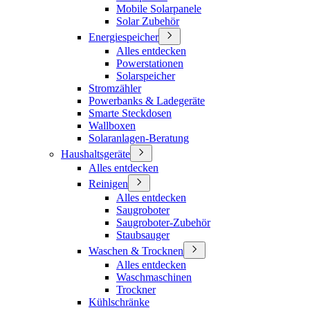
Mobile Solarpanele
Solar Zubehör
Energiespeicher
Alles entdecken
Powerstationen
Solarspeicher
Stromzähler
Powerbanks & Ladegeräte
Smarte Steckdosen
Wallboxen
Solaranlagen-Beratung
Haushaltsgeräte
Alles entdecken
Reinigen
Alles entdecken
Saugroboter
Saugroboter-Zubehör
Staubsauger
Waschen & Trocknen
Alles entdecken
Waschmaschinen
Trockner
Kühlschränke