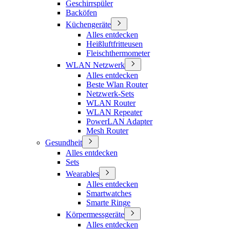
Geschirrspüler
Backöfen
Küchengeräte
Alles entdecken
Heißluftfritteusen
Fleischthermometer
WLAN Netzwerk
Alles entdecken
Beste Wlan Router
Netzwerk-Sets
WLAN Router
WLAN Repeater
PowerLAN Adapter
Mesh Router
Gesundheit
Alles entdecken
Sets
Wearables
Alles entdecken
Smartwatches
Smarte Ringe
Körpermessgeräte
Alles entdecken