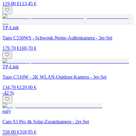
119,80 €
113,45 €
TP-Link
Tapo C530WS - Schwenk-Neige-Außenkamera - 3er-Set
179,70 €
169,70 €
TP-Link
Tapo C510W - 2K WLAN-Outdoor-Kamera - 3er-Set
134,70 €
129,00 €
-42 %
eufy
Cam S3 Pro 4k Solar-Zusatzkamera - 2er-Set
558,00 €
318,95 €