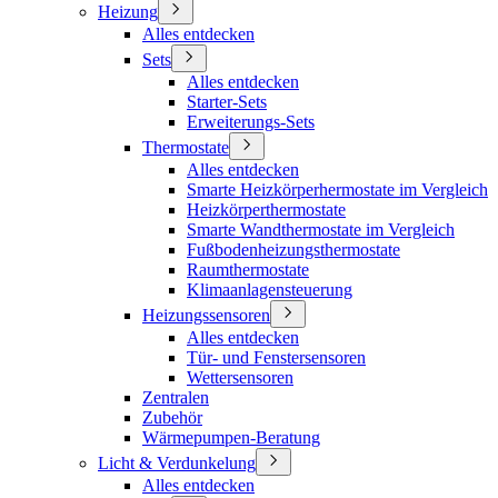
Heizung
Alles entdecken
Sets
Alles entdecken
Starter-Sets
Erweiterungs-Sets
Thermostate
Alles entdecken
Smarte Heizkörperhermostate im Vergleich
Heizkörperthermostate
Smarte Wandthermostate im Vergleich
Fußbodenheizungsthermostate
Raumthermostate
Klimaanlagensteuerung
Heizungssensoren
Alles entdecken
Tür- und Fenstersensoren
Wettersensoren
Zentralen
Zubehör
Wärmepumpen-Beratung
Licht & Verdunkelung
Alles entdecken