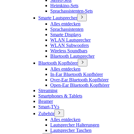
Stereo-Sets
Heimkino-Sets
Sprachassistenten-Sets
Smarte Lautsprecher
Alles entdecken
Sprachassistenten
Smarte Displays
WLAN Lautsprecher
WLAN Subwoofers
Wireless Soundbars
Bluetooth Lautsprecher
Bluetooth Kopfhörer
Alles entdecken
In-Ear Bluetooth Kopfhörer
Over-Ear Bluetooth Kopfhörer
Open-Ear Bluetooth Kopfhörer
Streaming
Smartphones & Tablets
Beamer
Smart-TVs
Zubehör
Alles entdecken
Lautsprecher Halterungen
Lautsprecher Taschen