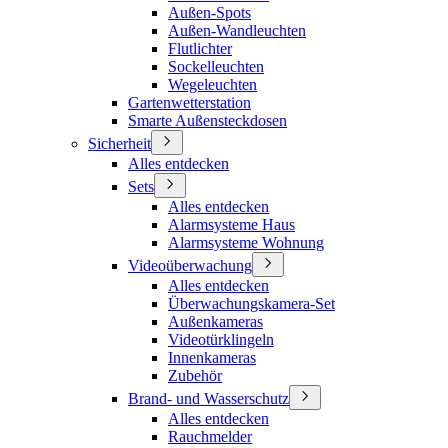
Außen-Spots
Außen-Wandleuchten
Flutlichter
Sockelleuchten
Wegeleuchten
Gartenwetterstation
Smarte Außensteckdosen
Sicherheit
Alles entdecken
Sets
Alles entdecken
Alarmsysteme Haus
Alarmsysteme Wohnung
Videoüberwachung
Alles entdecken
Überwachungskamera-Set
Außenkameras
Videotürklingeln
Innenkameras
Zubehör
Brand- und Wasserschutz
Alles entdecken
Rauchmelder