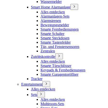
Wassermelder
Smart Home Alarmanlage
Alles entdecken
Alarmanlagen-Sets
Alarmsirenen
Bewegungsmelder
Smarte Fernbedienungen
Smarte Schalter
Smarte Steckdosen
Smarte Tastenfelder
Tür- und Fenstersensoren
Zentralen
Zutrittskontrolle
Alles entdecken
Smarte Türschlösser
Keypads & Fernbedienungen
Smarte Garagentoröffner
Tracker
Entertainment
Alles entdecken
Sets
Alles entdecken
Multiroom-Sets