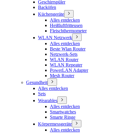
Geschirrspüler
Backöfen
Küchengeräte
Alles entdecken
Heißluftfritteusen
Fleischthermometer
WLAN Netzwerk
Alles entdecken
Beste Wlan Router
Netzwerk-Sets
WLAN Router
WLAN Repeater
PowerLAN Adapter
Mesh Router
Gesundheit
Alles entdecken
Sets
Wearables
Alles entdecken
Smartwatches
Smarte Ringe
Körpermessgeräte
Alles entdecken