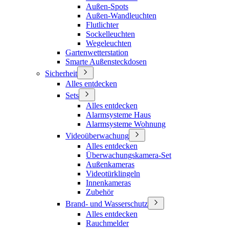
Außen-Spots
Außen-Wandleuchten
Flutlichter
Sockelleuchten
Wegeleuchten
Gartenwetterstation
Smarte Außensteckdosen
Sicherheit
Alles entdecken
Sets
Alles entdecken
Alarmsysteme Haus
Alarmsysteme Wohnung
Videoüberwachung
Alles entdecken
Überwachungskamera-Set
Außenkameras
Videotürklingeln
Innenkameras
Zubehör
Brand- und Wasserschutz
Alles entdecken
Rauchmelder