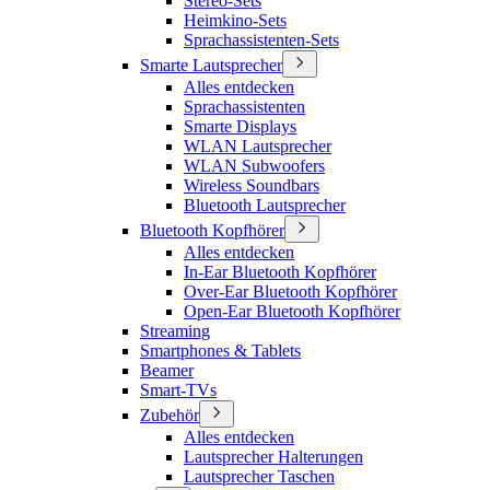
Stereo-Sets
Heimkino-Sets
Sprachassistenten-Sets
Smarte Lautsprecher
Alles entdecken
Sprachassistenten
Smarte Displays
WLAN Lautsprecher
WLAN Subwoofers
Wireless Soundbars
Bluetooth Lautsprecher
Bluetooth Kopfhörer
Alles entdecken
In-Ear Bluetooth Kopfhörer
Over-Ear Bluetooth Kopfhörer
Open-Ear Bluetooth Kopfhörer
Streaming
Smartphones & Tablets
Beamer
Smart-TVs
Zubehör
Alles entdecken
Lautsprecher Halterungen
Lautsprecher Taschen