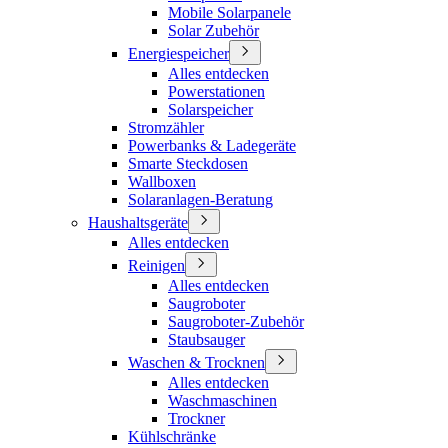
Mobile Solarpanele
Solar Zubehör
Energiespeicher
Alles entdecken
Powerstationen
Solarspeicher
Stromzähler
Powerbanks & Ladegeräte
Smarte Steckdosen
Wallboxen
Solaranlagen-Beratung
Haushaltsgeräte
Alles entdecken
Reinigen
Alles entdecken
Saugroboter
Saugroboter-Zubehör
Staubsauger
Waschen & Trocknen
Alles entdecken
Waschmaschinen
Trockner
Kühlschränke