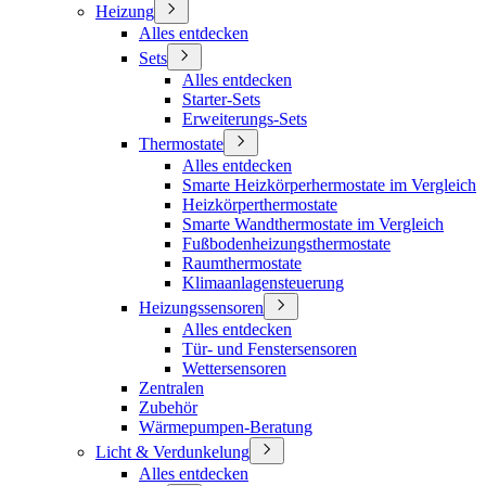
Heizung
Alles entdecken
Sets
Alles entdecken
Starter-Sets
Erweiterungs-Sets
Thermostate
Alles entdecken
Smarte Heizkörperhermostate im Vergleich
Heizkörperthermostate
Smarte Wandthermostate im Vergleich
Fußbodenheizungsthermostate
Raumthermostate
Klimaanlagensteuerung
Heizungssensoren
Alles entdecken
Tür- und Fenstersensoren
Wettersensoren
Zentralen
Zubehör
Wärmepumpen-Beratung
Licht & Verdunkelung
Alles entdecken