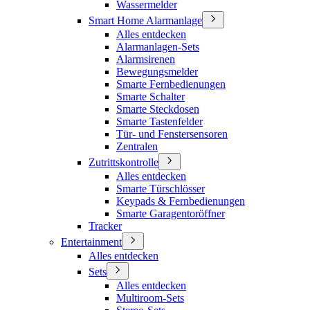
Wassermelder
Smart Home Alarmanlage
Alles entdecken
Alarmanlagen-Sets
Alarmsirenen
Bewegungsmelder
Smarte Fernbedienungen
Smarte Schalter
Smarte Steckdosen
Smarte Tastenfelder
Tür- und Fenstersensoren
Zentralen
Zutrittskontrolle
Alles entdecken
Smarte Türschlösser
Keypads & Fernbedienungen
Smarte Garagentoröffner
Tracker
Entertainment
Alles entdecken
Sets
Alles entdecken
Multiroom-Sets