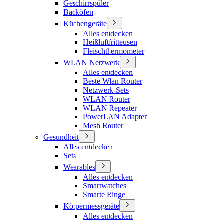
Geschirrspüler
Backöfen
Küchengeräte
Alles entdecken
Heißluftfritteusen
Fleischthermometer
WLAN Netzwerk
Alles entdecken
Beste Wlan Router
Netzwerk-Sets
WLAN Router
WLAN Repeater
PowerLAN Adapter
Mesh Router
Gesundheit
Alles entdecken
Sets
Wearables
Alles entdecken
Smartwatches
Smarte Ringe
Körpermessgeräte
Alles entdecken