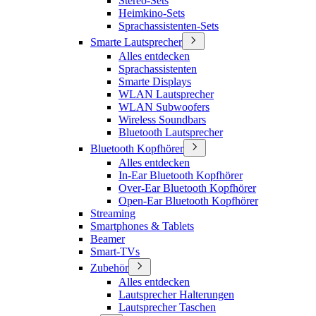
Stereo-Sets
Heimkino-Sets
Sprachassistenten-Sets
Smarte Lautsprecher
Alles entdecken
Sprachassistenten
Smarte Displays
WLAN Lautsprecher
WLAN Subwoofers
Wireless Soundbars
Bluetooth Lautsprecher
Bluetooth Kopfhörer
Alles entdecken
In-Ear Bluetooth Kopfhörer
Over-Ear Bluetooth Kopfhörer
Open-Ear Bluetooth Kopfhörer
Streaming
Smartphones & Tablets
Beamer
Smart-TVs
Zubehör
Alles entdecken
Lautsprecher Halterungen
Lautsprecher Taschen