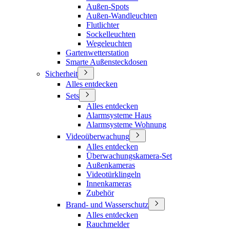
Außen-Spots
Außen-Wandleuchten
Flutlichter
Sockelleuchten
Wegeleuchten
Gartenwetterstation
Smarte Außensteckdosen
Sicherheit
Alles entdecken
Sets
Alles entdecken
Alarmsysteme Haus
Alarmsysteme Wohnung
Videoüberwachung
Alles entdecken
Überwachungskamera-Set
Außenkameras
Videotürklingeln
Innenkameras
Zubehör
Brand- und Wasserschutz
Alles entdecken
Rauchmelder