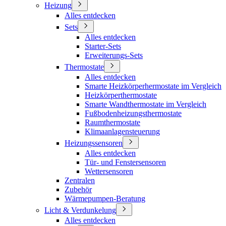
Heizung
Alles entdecken
Sets
Alles entdecken
Starter-Sets
Erweiterungs-Sets
Thermostate
Alles entdecken
Smarte Heizkörperhermostate im Vergleich
Heizkörperthermostate
Smarte Wandthermostate im Vergleich
Fußbodenheizungsthermostate
Raumthermostate
Klimaanlagensteuerung
Heizungssensoren
Alles entdecken
Tür- und Fenstersensoren
Wettersensoren
Zentralen
Zubehör
Wärmepumpen-Beratung
Licht & Verdunkelung
Alles entdecken