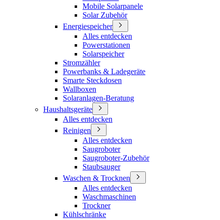
Mobile Solarpanele
Solar Zubehör
Energiespeicher
Alles entdecken
Powerstationen
Solarspeicher
Stromzähler
Powerbanks & Ladegeräte
Smarte Steckdosen
Wallboxen
Solaranlagen-Beratung
Haushaltsgeräte
Alles entdecken
Reinigen
Alles entdecken
Saugroboter
Saugroboter-Zubehör
Staubsauger
Waschen & Trocknen
Alles entdecken
Waschmaschinen
Trockner
Kühlschränke