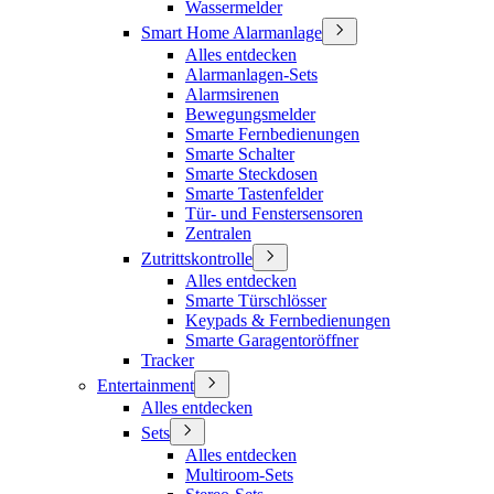
Wassermelder
Smart Home Alarmanlage
Alles entdecken
Alarmanlagen-Sets
Alarmsirenen
Bewegungsmelder
Smarte Fernbedienungen
Smarte Schalter
Smarte Steckdosen
Smarte Tastenfelder
Tür- und Fenstersensoren
Zentralen
Zutrittskontrolle
Alles entdecken
Smarte Türschlösser
Keypads & Fernbedienungen
Smarte Garagentoröffner
Tracker
Entertainment
Alles entdecken
Sets
Alles entdecken
Multiroom-Sets