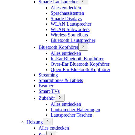
Smarte Lautsprecher
Alles entdecken
Sprachassistenten
Smarte Displays
WLAN Lautsprecher
WLAN Subwoofers
Wireless Soundbars
Bluetooth Lautsprecher
Bluetooth Kopfhörer
Alles entdecken
In-Ear Bluetooth Kopfhörer
Over-Ear Bluetooth Kopfhörer
Open-Ear Bluetooth Kopfhörer
Streaming
Smartphones & Tablets
Beamer
Smart-TVs
Zubehör
Alles entdecken
Lautsprecher Halterungen
Lautsprecher Taschen
Heizung
Alles entdecken
Sets