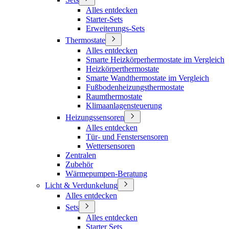
Alles entdecken
Starter-Sets
Erweiterungs-Sets
Thermostate
Alles entdecken
Smarte Heizkörperhermostate im Vergleich
Heizkörperthermostate
Smarte Wandthermostate im Vergleich
Fußbodenheizungsthermostate
Raumthermostate
Klimaanlagensteuerung
Heizungssensoren
Alles entdecken
Tür- und Fenstersensoren
Wettersensoren
Zentralen
Zubehör
Wärmepumpen-Beratung
Licht & Verdunkelung
Alles entdecken
Sets
Alles entdecken
Starter Sets