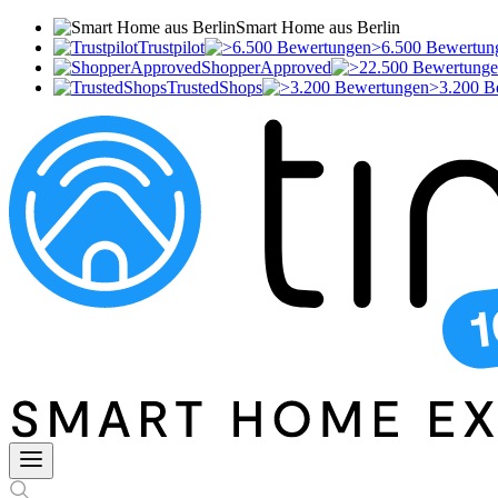
Smart Home aus Berlin
Trustpilot
>6.500 Bewertun
ShopperApproved
TrustedShops
>3.200 B