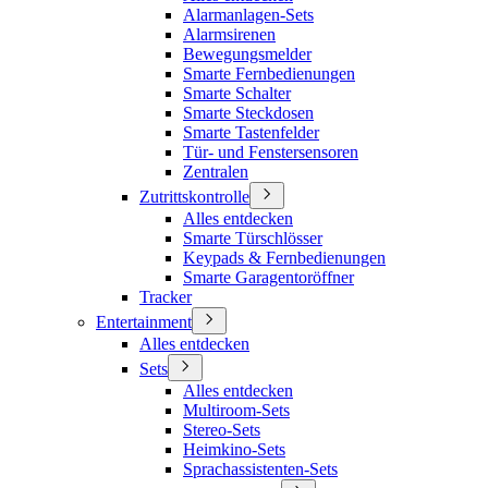
Alarmanlagen-Sets
Alarmsirenen
Bewegungsmelder
Smarte Fernbedienungen
Smarte Schalter
Smarte Steckdosen
Smarte Tastenfelder
Tür- und Fenstersensoren
Zentralen
Zutrittskontrolle
Alles entdecken
Smarte Türschlösser
Keypads & Fernbedienungen
Smarte Garagentoröffner
Tracker
Entertainment
Alles entdecken
Sets
Alles entdecken
Multiroom-Sets
Stereo-Sets
Heimkino-Sets
Sprachassistenten-Sets