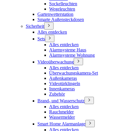
Sockelleuchten
Wegeleuchten
Gartenwetterstation
Smarte Außensteckdosen
Sicherheit
Alles entdecken
Sets
Alles entdecken
Alarmsysteme Haus
Alarmsysteme Wohnung
Videoüberwachung
Alles entdecken
Überwachungskamera-Set
Außenkameras
Videotürklingeln
Innenkameras
Zubehör
Brand- und Wasserschutz
Alles entdecken
Rauchmelder
Wassermelder
Smart Home Alarmanlage
Alles entdecken