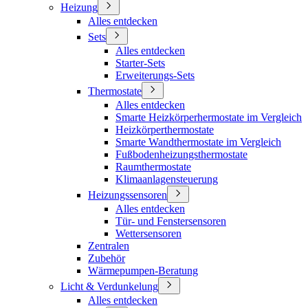
Heizung
Alles entdecken
Sets
Alles entdecken
Starter-Sets
Erweiterungs-Sets
Thermostate
Alles entdecken
Smarte Heizkörperhermostate im Vergleich
Heizkörperthermostate
Smarte Wandthermostate im Vergleich
Fußbodenheizungsthermostate
Raumthermostate
Klimaanlagensteuerung
Heizungssensoren
Alles entdecken
Tür- und Fenstersensoren
Wettersensoren
Zentralen
Zubehör
Wärmepumpen-Beratung
Licht & Verdunkelung
Alles entdecken