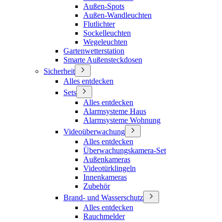
Außen-Spots
Außen-Wandleuchten
Flutlichter
Sockelleuchten
Wegeleuchten
Gartenwetterstation
Smarte Außensteckdosen
Sicherheit
Alles entdecken
Sets
Alles entdecken
Alarmsysteme Haus
Alarmsysteme Wohnung
Videoüberwachung
Alles entdecken
Überwachungskamera-Set
Außenkameras
Videotürklingeln
Innenkameras
Zubehör
Brand- und Wasserschutz
Alles entdecken
Rauchmelder