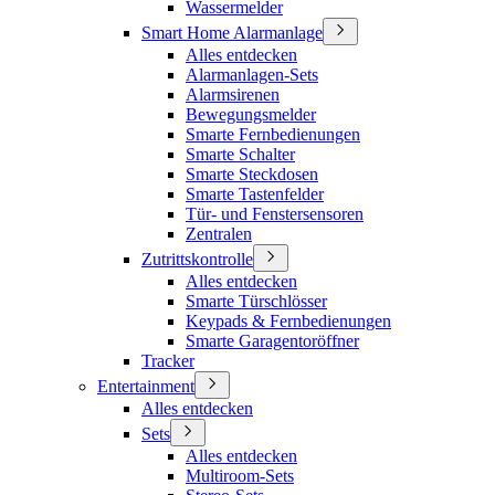
Wassermelder
Smart Home Alarmanlage
Alles entdecken
Alarmanlagen-Sets
Alarmsirenen
Bewegungsmelder
Smarte Fernbedienungen
Smarte Schalter
Smarte Steckdosen
Smarte Tastenfelder
Tür- und Fenstersensoren
Zentralen
Zutrittskontrolle
Alles entdecken
Smarte Türschlösser
Keypads & Fernbedienungen
Smarte Garagentoröffner
Tracker
Entertainment
Alles entdecken
Sets
Alles entdecken
Multiroom-Sets