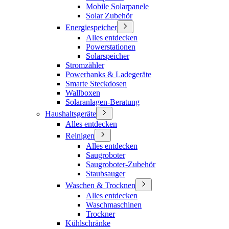
Mobile Solarpanele
Solar Zubehör
Energiespeicher
Alles entdecken
Powerstationen
Solarspeicher
Stromzähler
Powerbanks & Ladegeräte
Smarte Steckdosen
Wallboxen
Solaranlagen-Beratung
Haushaltsgeräte
Alles entdecken
Reinigen
Alles entdecken
Saugroboter
Saugroboter-Zubehör
Staubsauger
Waschen & Trocknen
Alles entdecken
Waschmaschinen
Trockner
Kühlschränke