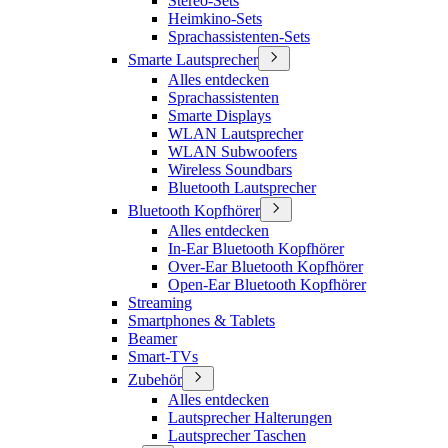
Stereo-Sets
Heimkino-Sets
Sprachassistenten-Sets
Smarte Lautsprecher
Alles entdecken
Sprachassistenten
Smarte Displays
WLAN Lautsprecher
WLAN Subwoofers
Wireless Soundbars
Bluetooth Lautsprecher
Bluetooth Kopfhörer
Alles entdecken
In-Ear Bluetooth Kopfhörer
Over-Ear Bluetooth Kopfhörer
Open-Ear Bluetooth Kopfhörer
Streaming
Smartphones & Tablets
Beamer
Smart-TVs
Zubehör
Alles entdecken
Lautsprecher Halterungen
Lautsprecher Taschen