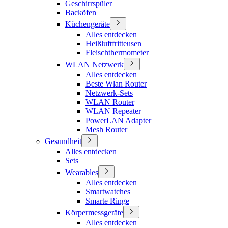
Geschirrspüler
Backöfen
Küchengeräte
Alles entdecken
Heißluftfritteusen
Fleischthermometer
WLAN Netzwerk
Alles entdecken
Beste Wlan Router
Netzwerk-Sets
WLAN Router
WLAN Repeater
PowerLAN Adapter
Mesh Router
Gesundheit
Alles entdecken
Sets
Wearables
Alles entdecken
Smartwatches
Smarte Ringe
Körpermessgeräte
Alles entdecken