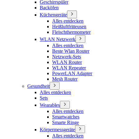
Geschirrspüler
Backöfen
Küchengeräte
Alles entdecken
Heißluftfritteusen
Fleischthermometer
WLAN Netzwerk
Alles entdecken
Beste Wlan Router
Netzwerk-Sets
WLAN Router
WLAN Repeater
PowerLAN Adapter
Mesh Router
Gesundheit
Alles entdecken
Sets
Wearables
Alles entdecken
Smartwatches
Smarte Ringe
Körpermessgeräte
Alles entdecken