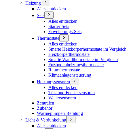
Heizung
Alles entdecken
Sets
Alles entdecken
Starter-Sets
Erweiterungs-Sets
Thermostate
Alles entdecken
Smarte Heizkörperhermostate im Vergleich
Heizkörperthermostate
Smarte Wandthermostate im Vergleich
Fußbodenheizungsthermostate
Raumthermostate
Klimaanlagensteuerung
Heizungssensoren
Alles entdecken
Tür- und Fenstersensoren
Wettersensoren
Zentralen
Zubehör
Wärmepumpen-Beratung
Licht & Verdunkelung
Alles entdecken