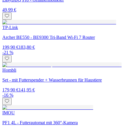
49,99 €
TP-Link
Archer BE550 - BE9300 Tri-Band Wi-Fi 7 Router
199,90 €
183,80 €
-21 %
Hombli
Set - mit Futterspender + Wasserbrunnen für Haustiere
179,90 €
141,95 €
-16 %
IMOU
PF1 4L - Futterautomat mit 360°-Kamera