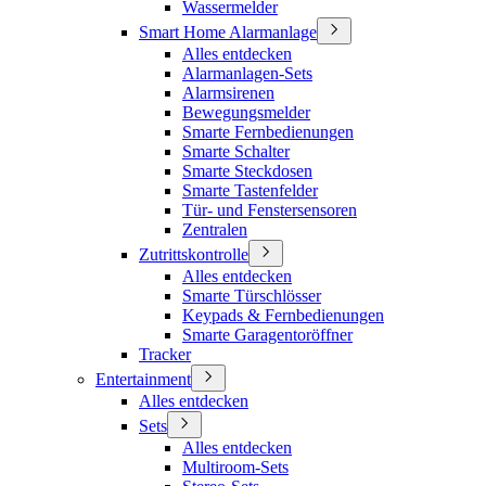
Wassermelder
Smart Home Alarmanlage
Alles entdecken
Alarmanlagen-Sets
Alarmsirenen
Bewegungsmelder
Smarte Fernbedienungen
Smarte Schalter
Smarte Steckdosen
Smarte Tastenfelder
Tür- und Fenstersensoren
Zentralen
Zutrittskontrolle
Alles entdecken
Smarte Türschlösser
Keypads & Fernbedienungen
Smarte Garagentoröffner
Tracker
Entertainment
Alles entdecken
Sets
Alles entdecken
Multiroom-Sets