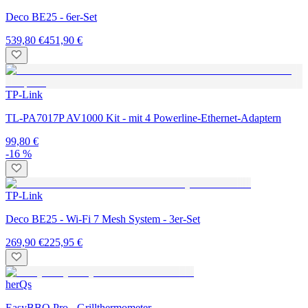
Deco BE25 - 6er-Set
539,80 €
451,90 €
TP-Link
TL-PA7017P AV1000 Kit - mit 4 Powerline-Ethernet-Adaptern
99,80 €
-16 %
TP-Link
Deco BE25 - Wi-Fi 7 Mesh System - 3er-Set
269,90 €
225,95 €
herQs
EasyBBQ Pro - Grillthermometer