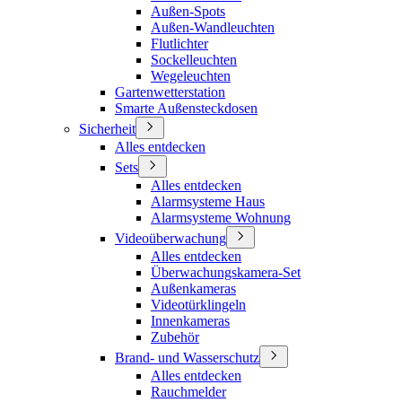
Außen-Spots
Außen-Wandleuchten
Flutlichter
Sockelleuchten
Wegeleuchten
Gartenwetterstation
Smarte Außensteckdosen
Sicherheit
Alles entdecken
Sets
Alles entdecken
Alarmsysteme Haus
Alarmsysteme Wohnung
Videoüberwachung
Alles entdecken
Überwachungskamera-Set
Außenkameras
Videotürklingeln
Innenkameras
Zubehör
Brand- und Wasserschutz
Alles entdecken
Rauchmelder