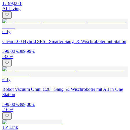
1.199,00 €
AI Living
eufy
Clean L60 Hybrid SES - Smarter Saug- & Wischroboter mit Station
399,00 €
389,99 €
-33 %
eufy
Robot Vacuum Omni C28 - Saug- & Wischroboter mit All-in-One
Station
599,00 €
399,00 €
-16 %
TP-Link