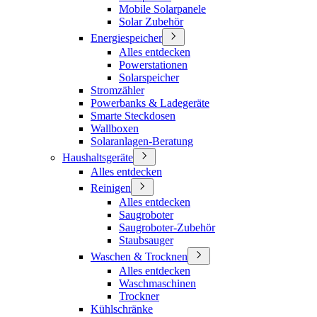
Mobile Solarpanele
Solar Zubehör
Energiespeicher
Alles entdecken
Powerstationen
Solarspeicher
Stromzähler
Powerbanks & Ladegeräte
Smarte Steckdosen
Wallboxen
Solaranlagen-Beratung
Haushaltsgeräte
Alles entdecken
Reinigen
Alles entdecken
Saugroboter
Saugroboter-Zubehör
Staubsauger
Waschen & Trocknen
Alles entdecken
Waschmaschinen
Trockner
Kühlschränke