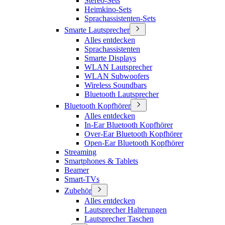
Stereo-Sets
Heimkino-Sets
Sprachassistenten-Sets
Smarte Lautsprecher
Alles entdecken
Sprachassistenten
Smarte Displays
WLAN Lautsprecher
WLAN Subwoofers
Wireless Soundbars
Bluetooth Lautsprecher
Bluetooth Kopfhörer
Alles entdecken
In-Ear Bluetooth Kopfhörer
Over-Ear Bluetooth Kopfhörer
Open-Ear Bluetooth Kopfhörer
Streaming
Smartphones & Tablets
Beamer
Smart-TVs
Zubehör
Alles entdecken
Lautsprecher Halterungen
Lautsprecher Taschen