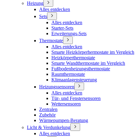
Heizung
Alles entdecken
Sets
Alles entdecken
Starter-Sets
Erweiterungs-Sets
Thermostate
Alles entdecken
Smarte Heizkörperhermostate im Vergleich
Heizkörperthermostate
Smarte Wandthermostate im Vergleich
Fußbodenheizungsthermostate
Raumthermostate
Klimaanlagensteuerung
Heizungssensoren
Alles entdecken
Tür- und Fenstersensoren
Wettersensoren
Zentralen
Zubehör
Wärmepumpen-Beratung
Licht & Verdunkelung
Alles entdecken