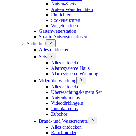
Außen-Spots
Außen-Wandleuchten
Flutlichter
Sockelleuchten
Wegeleuchten
Gartenwetterstation
Smarte Außensteckdosen
Sicherheit
Alles entdecken
Sets
Alles entdecken
Alarmsysteme Haus
Alarmsysteme Wohnung
Videoüberwachung
Alles entdecken
Überwachungskamera-Set
Außenkameras
Videotürklingeln
Innenkameras
Zubehör
Brand- und Wasserschutz
Alles entdecken
Rauchmelder