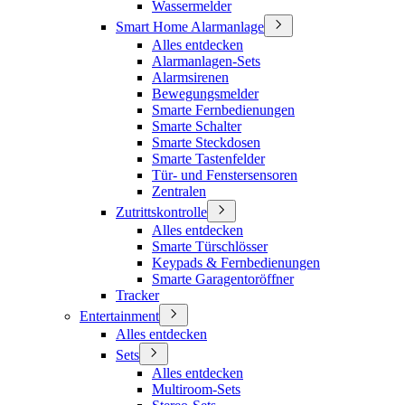
Wassermelder
Smart Home Alarmanlage
Alles entdecken
Alarmanlagen-Sets
Alarmsirenen
Bewegungsmelder
Smarte Fernbedienungen
Smarte Schalter
Smarte Steckdosen
Smarte Tastenfelder
Tür- und Fenstersensoren
Zentralen
Zutrittskontrolle
Alles entdecken
Smarte Türschlösser
Keypads & Fernbedienungen
Smarte Garagentoröffner
Tracker
Entertainment
Alles entdecken
Sets
Alles entdecken
Multiroom-Sets