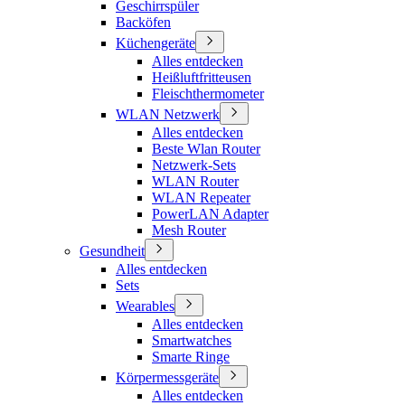
Geschirrspüler
Backöfen
Küchengeräte
Alles entdecken
Heißluftfritteusen
Fleischthermometer
WLAN Netzwerk
Alles entdecken
Beste Wlan Router
Netzwerk-Sets
WLAN Router
WLAN Repeater
PowerLAN Adapter
Mesh Router
Gesundheit
Alles entdecken
Sets
Wearables
Alles entdecken
Smartwatches
Smarte Ringe
Körpermessgeräte
Alles entdecken