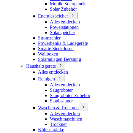
Mobile Solarpanele
Solar Zubehör
Energiespeicher
Alles entdecken
Powerstationen
Solarspeicher
Stromzähler
Powerbanks & Ladegeräte
Smarte Steckdosen
Wallboxen
Solaranlagen-Beratung
Haushaltsgeräte
Alles entdecken
Reinigen
Alles entdecken
Saugroboter
Saugroboter-Zubehör
Staubsauger
Waschen & Trocknen
Alles entdecken
Waschmaschinen
Trockner
Kühlschränke