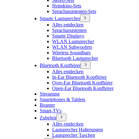
Stereo-Sets
Heimkino-Sets
Sprachassistenten-Sets
Smarte Lautsprecher
Alles entdecken
Sprachassistenten
Smarte Displays
WLAN Lautsprecher
WLAN Subwoofers
Wireless Soundbars
Bluetooth Lautsprecher
Bluetooth Kopfhörer
Alles entdecken
In-Ear Bluetooth Kopfhörer
Over-Ear Bluetooth Kopfhörer
Open-Ear Bluetooth Kopfhörer
Streaming
Smartphones & Tablets
Beamer
Smart-TVs
Zubehör
Alles entdecken
Lautsprecher Halterungen
Lautsprecher Taschen