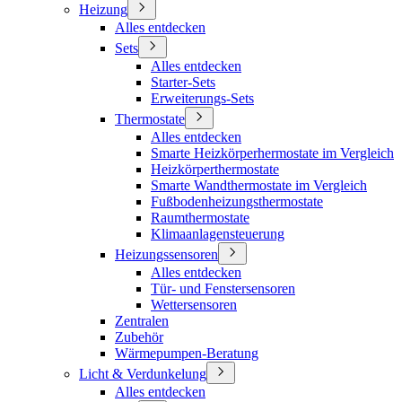
Heizung
Alles entdecken
Sets
Alles entdecken
Starter-Sets
Erweiterungs-Sets
Thermostate
Alles entdecken
Smarte Heizkörperhermostate im Vergleich
Heizkörperthermostate
Smarte Wandthermostate im Vergleich
Fußbodenheizungsthermostate
Raumthermostate
Klimaanlagensteuerung
Heizungssensoren
Alles entdecken
Tür- und Fenstersensoren
Wettersensoren
Zentralen
Zubehör
Wärmepumpen-Beratung
Licht & Verdunkelung
Alles entdecken