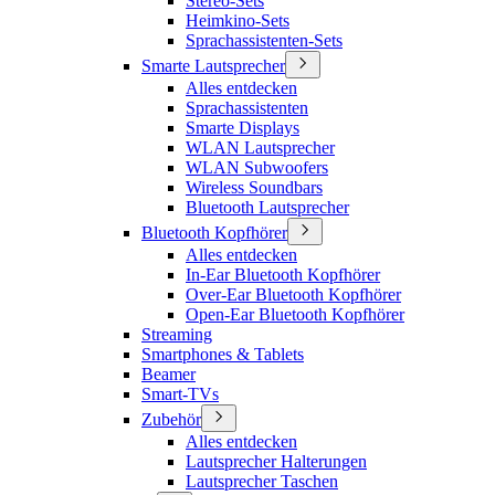
Stereo-Sets
Heimkino-Sets
Sprachassistenten-Sets
Smarte Lautsprecher
Alles entdecken
Sprachassistenten
Smarte Displays
WLAN Lautsprecher
WLAN Subwoofers
Wireless Soundbars
Bluetooth Lautsprecher
Bluetooth Kopfhörer
Alles entdecken
In-Ear Bluetooth Kopfhörer
Over-Ear Bluetooth Kopfhörer
Open-Ear Bluetooth Kopfhörer
Streaming
Smartphones & Tablets
Beamer
Smart-TVs
Zubehör
Alles entdecken
Lautsprecher Halterungen
Lautsprecher Taschen