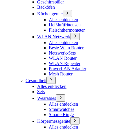
Geschirrspüler
Backöfen
Küchengeräte
Alles entdecken
Heißluftfritteusen
Fleischthermometer
WLAN Netzwerk
Alles entdecken
Beste Wlan Router
Netzwerk-Sets
WLAN Router
WLAN Repeater
PowerLAN Adapter
Mesh Router
Gesundheit
Alles entdecken
Sets
Wearables
Alles entdecken
Smartwatches
Smarte Ringe
Körpermessgeräte
Alles entdecken