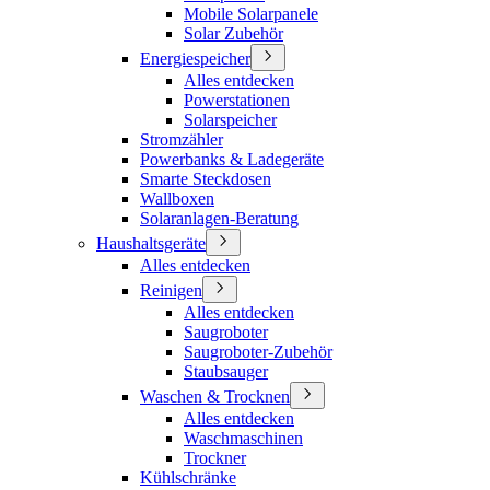
Mobile Solarpanele
Solar Zubehör
Energiespeicher
Alles entdecken
Powerstationen
Solarspeicher
Stromzähler
Powerbanks & Ladegeräte
Smarte Steckdosen
Wallboxen
Solaranlagen-Beratung
Haushaltsgeräte
Alles entdecken
Reinigen
Alles entdecken
Saugroboter
Saugroboter-Zubehör
Staubsauger
Waschen & Trocknen
Alles entdecken
Waschmaschinen
Trockner
Kühlschränke