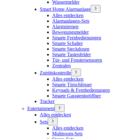
Wassermelder
Smart Home Alarmanlage
Alles entdecken
Alarmanlagen-Sets
Alarmsirenen
Bewegungsmelder
Smarte Fernbedienungen
Smarte Schalter
Smarte Steckdosen
Smarte Tastenfelder
Tür- und Fenstersensoren
Zentralen
Zutrittskontrolle
Alles entdecken
Smarte Türschlösser
Keypads & Fernbedienungen
Smarte Garagentoröffner
Tracker
Entertainment
Alles entdecken
Sets
Alles entdecken
Multiroom-Sets