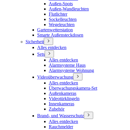
Außen-Spots
Außen-Wandleuchten
Flutlichter
Sockelleuchten
Wegeleuchten
Gartenwetterstation
Smarte Außensteckdosen
Sicherheit
Alles entdecken
Sets
Alles entdecken
Alarmsysteme Haus
Alarmsysteme Wohnung
Videoüberwachung
Alles entdecken
Überwachungskamera-Set
Außenkameras
Videotürklingeln
Innenkameras
Zubehör
Brand- und Wasserschutz
Alles entdecken
Rauchmelder