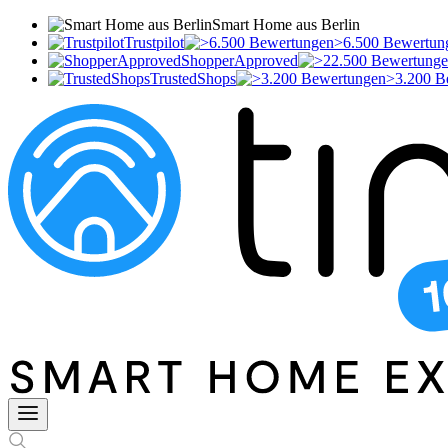
Smart Home aus Berlin
Trustpilot
>6.500 Bewertun
ShopperApproved
TrustedShops
>3.200 B