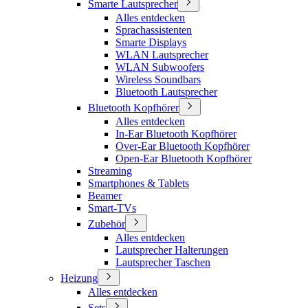
Smarte Lautsprecher
Alles entdecken
Sprachassistenten
Smarte Displays
WLAN Lautsprecher
WLAN Subwoofers
Wireless Soundbars
Bluetooth Lautsprecher
Bluetooth Kopfhörer
Alles entdecken
In-Ear Bluetooth Kopfhörer
Over-Ear Bluetooth Kopfhörer
Open-Ear Bluetooth Kopfhörer
Streaming
Smartphones & Tablets
Beamer
Smart-TVs
Zubehör
Alles entdecken
Lautsprecher Halterungen
Lautsprecher Taschen
Heizung
Alles entdecken
Sets