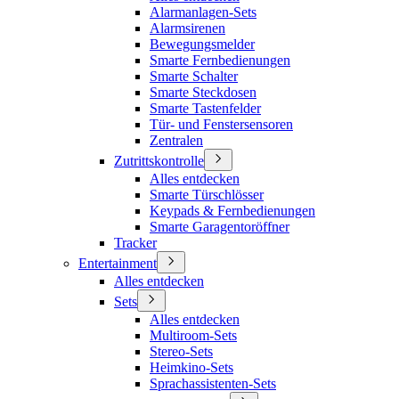
Alarmanlagen-Sets
Alarmsirenen
Bewegungsmelder
Smarte Fernbedienungen
Smarte Schalter
Smarte Steckdosen
Smarte Tastenfelder
Tür- und Fenstersensoren
Zentralen
Zutrittskontrolle
Alles entdecken
Smarte Türschlösser
Keypads & Fernbedienungen
Smarte Garagentoröffner
Tracker
Entertainment
Alles entdecken
Sets
Alles entdecken
Multiroom-Sets
Stereo-Sets
Heimkino-Sets
Sprachassistenten-Sets