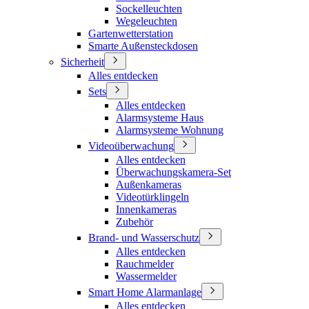
Sockelleuchten
Wegeleuchten
Gartenwetterstation
Smarte Außensteckdosen
Sicherheit
Alles entdecken
Sets
Alles entdecken
Alarmsysteme Haus
Alarmsysteme Wohnung
Videoüberwachung
Alles entdecken
Überwachungskamera-Set
Außenkameras
Videotürklingeln
Innenkameras
Zubehör
Brand- und Wasserschutz
Alles entdecken
Rauchmelder
Wassermelder
Smart Home Alarmanlage
Alles entdecken