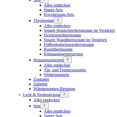
Alles entdecken
Starter-Sets
Erweiterungs-Sets
Thermostate
Alles entdecken
Smarte Heizkörperhermostate im Vergleich
Heizkörperthermostate
Smarte Wandthermostate im Vergleich
Fußbodenheizungsthermostate
Raumthermostate
Klimaanlagensteuerung
Heizungssensoren
Alles entdecken
Tür- und Fenstersensoren
Wettersensoren
Zentralen
Zubehör
Wärmepumpen-Beratung
Licht & Verdunkelung
Alles entdecken
Sets
Alles entdecken
Starter Sets