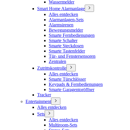
Wassermelder
Smart Home Alarmanlage
Alles entdecken
Alarmanlagen-Sets
Alarmsirenen
Bewegungsmelder
Smarte Fernbedienungen
Smarte Schalter
Smarte Steckdosen
Smarte Tastenfelder
Tür- und Fenstersensoren
Zentralen
Zutrittskontrolle
Alles entdecken
Smarte Türschlösser
Keypads & Fernbedienungen
Smarte Garagentoröffner
Tracker
Entertainment
Alles entdecken
Sets
Alles entdecken
Multiroom-Sets