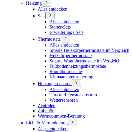
Heizung
Alles entdecken
Sets
Alles entdecken
Starter-Sets
Erweiterungs-Sets
Thermostate
Alles entdecken
Smarte Heizkörperhermostate im Vergleich
Heizkörperthermostate
Smarte Wandthermostate im Vergleich
Fußbodenheizungsthermostate
Raumthermostate
Klimaanlagensteuerung
Heizungssensoren
Alles entdecken
Tür- und Fenstersensoren
Wettersensoren
Zentralen
Zubehör
Wärmepumpen-Beratung
Licht & Verdunkelung
Alles entdecken