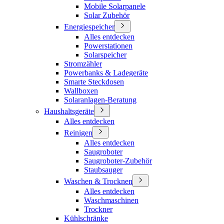
Mobile Solarpanele
Solar Zubehör
Energiespeicher
Alles entdecken
Powerstationen
Solarspeicher
Stromzähler
Powerbanks & Ladegeräte
Smarte Steckdosen
Wallboxen
Solaranlagen-Beratung
Haushaltsgeräte
Alles entdecken
Reinigen
Alles entdecken
Saugroboter
Saugroboter-Zubehör
Staubsauger
Waschen & Trocknen
Alles entdecken
Waschmaschinen
Trockner
Kühlschränke