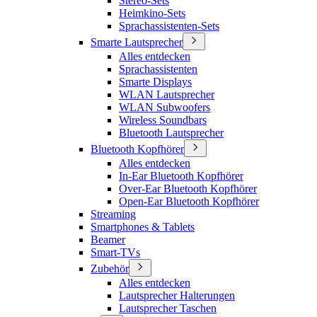
Stereo-Sets
Heimkino-Sets
Sprachassistenten-Sets
Smarte Lautsprecher
Alles entdecken
Sprachassistenten
Smarte Displays
WLAN Lautsprecher
WLAN Subwoofers
Wireless Soundbars
Bluetooth Lautsprecher
Bluetooth Kopfhörer
Alles entdecken
In-Ear Bluetooth Kopfhörer
Over-Ear Bluetooth Kopfhörer
Open-Ear Bluetooth Kopfhörer
Streaming
Smartphones & Tablets
Beamer
Smart-TVs
Zubehör
Alles entdecken
Lautsprecher Halterungen
Lautsprecher Taschen