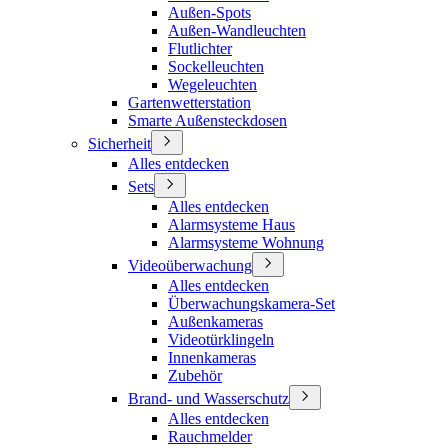
Außen-Spots
Außen-Wandleuchten
Flutlichter
Sockelleuchten
Wegeleuchten
Gartenwetterstation
Smarte Außensteckdosen
Sicherheit
Alles entdecken
Sets
Alles entdecken
Alarmsysteme Haus
Alarmsysteme Wohnung
Videoüberwachung
Alles entdecken
Überwachungskamera-Set
Außenkameras
Videotürklingeln
Innenkameras
Zubehör
Brand- und Wasserschutz
Alles entdecken
Rauchmelder