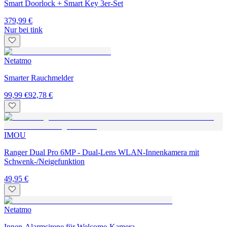
Smart Doorlock + Smart Key 3er-Set
379,99 €
Nur bei tink
Netatmo
Smarter Rauchmelder
99,99 €
92,78 €
IMOU
Ranger Dual Pro 6MP - Dual-Lens WLAN-Innenkamera mit
Schwenk-/Neigefunktion
49,95 €
Netatmo
Innen-Alarmsirene für Welcome-Kamera