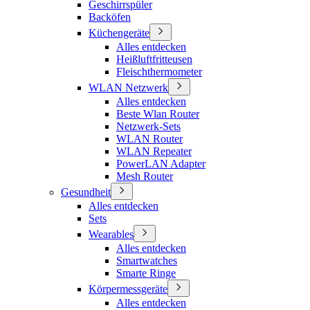
Geschirrspüler
Backöfen
Küchengeräte
Alles entdecken
Heißluftfritteusen
Fleischthermometer
WLAN Netzwerk
Alles entdecken
Beste Wlan Router
Netzwerk-Sets
WLAN Router
WLAN Repeater
PowerLAN Adapter
Mesh Router
Gesundheit
Alles entdecken
Sets
Wearables
Alles entdecken
Smartwatches
Smarte Ringe
Körpermessgeräte
Alles entdecken