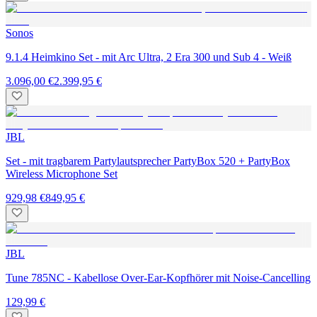
Sonos
9.1.4 Heimkino Set - mit Arc Ultra, 2 Era 300 und Sub 4 - Weiß
3.096,00 €
2.399,95 €
JBL
Set - mit tragbarem Partylautsprecher PartyBox 520 + PartyBox
Wireless Microphone Set
929,98 €
849,95 €
JBL
Tune 785NC - Kabellose Over-Ear-Kopfhörer mit Noise-Cancelling
129,99 €