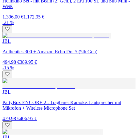
Heimkino Set - mit Beam (2. Gen.), 2 Era 100 SL und Sub Mini -
Weiß
1.396,00 €
1.172,95 €
-21 %
JBL
Authentics 300 + Amazon Echo Dot 5 (5th Gen)
494,98 €
389,95 €
-15 %
JBL
PartyBox ENCORE 2 - Tragbarer Karaoke-Lautsprecher mit
Mikrofon + Wireless Microphone Set
479,98 €
406,95 €
JBL