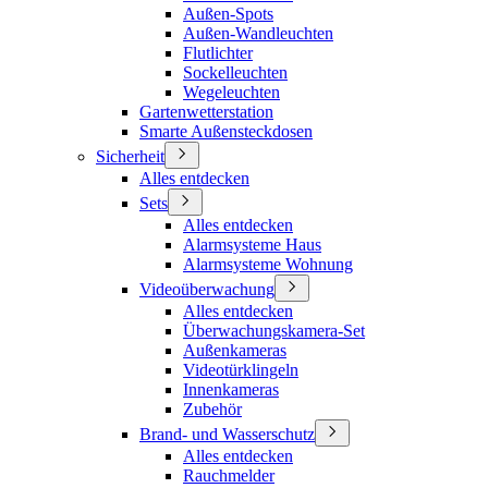
Außen-Spots
Außen-Wandleuchten
Flutlichter
Sockelleuchten
Wegeleuchten
Gartenwetterstation
Smarte Außensteckdosen
Sicherheit
Alles entdecken
Sets
Alles entdecken
Alarmsysteme Haus
Alarmsysteme Wohnung
Videoüberwachung
Alles entdecken
Überwachungskamera-Set
Außenkameras
Videotürklingeln
Innenkameras
Zubehör
Brand- und Wasserschutz
Alles entdecken
Rauchmelder