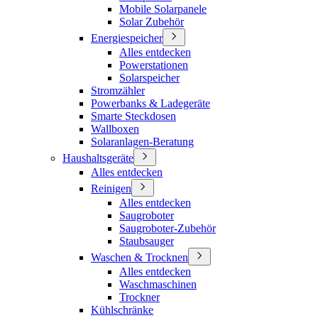
Mobile Solarpanele
Solar Zubehör
Energiespeicher
Alles entdecken
Powerstationen
Solarspeicher
Stromzähler
Powerbanks & Ladegeräte
Smarte Steckdosen
Wallboxen
Solaranlagen-Beratung
Haushaltsgeräte
Alles entdecken
Reinigen
Alles entdecken
Saugroboter
Saugroboter-Zubehör
Staubsauger
Waschen & Trocknen
Alles entdecken
Waschmaschinen
Trockner
Kühlschränke