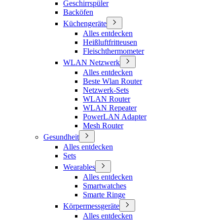
Geschirrspüler
Backöfen
Küchengeräte
Alles entdecken
Heißluftfritteusen
Fleischthermometer
WLAN Netzwerk
Alles entdecken
Beste Wlan Router
Netzwerk-Sets
WLAN Router
WLAN Repeater
PowerLAN Adapter
Mesh Router
Gesundheit
Alles entdecken
Sets
Wearables
Alles entdecken
Smartwatches
Smarte Ringe
Körpermessgeräte
Alles entdecken