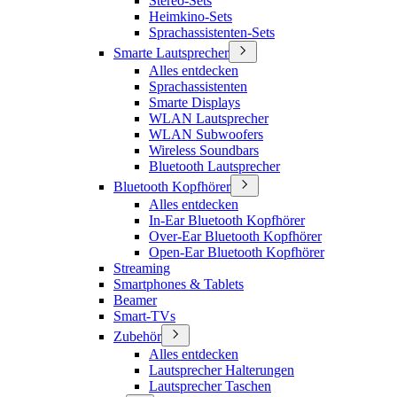
Stereo-Sets
Heimkino-Sets
Sprachassistenten-Sets
Smarte Lautsprecher
Alles entdecken
Sprachassistenten
Smarte Displays
WLAN Lautsprecher
WLAN Subwoofers
Wireless Soundbars
Bluetooth Lautsprecher
Bluetooth Kopfhörer
Alles entdecken
In-Ear Bluetooth Kopfhörer
Over-Ear Bluetooth Kopfhörer
Open-Ear Bluetooth Kopfhörer
Streaming
Smartphones & Tablets
Beamer
Smart-TVs
Zubehör
Alles entdecken
Lautsprecher Halterungen
Lautsprecher Taschen