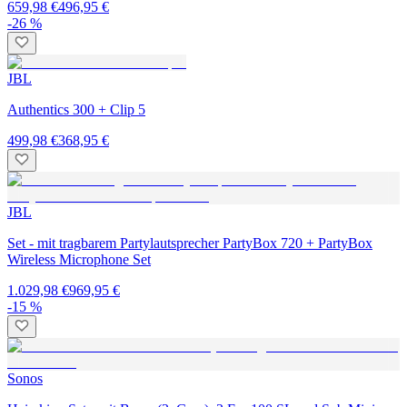
659,98 €
496,95 €
-26 %
JBL
Authentics 300 + Clip 5
499,98 €
368,95 €
JBL
Set - mit tragbarem Partylautsprecher PartyBox 720 + PartyBox
Wireless Microphone Set
1.029,98 €
969,95 €
-15 %
Sonos