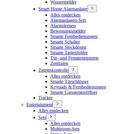
Wassermelder
Smart Home Alarmanlage
Alles entdecken
Alarmanlagen-Sets
Alarmsirenen
Bewegungsmelder
Smarte Fernbedienungen
Smarte Schalter
Smarte Steckdosen
Smarte Tastenfelder
Tür- und Fenstersensoren
Zentralen
Zutrittskontrolle
Alles entdecken
Smarte Türschlösser
Keypads & Fernbedienungen
Smarte Garagentoröffner
Tracker
Entertainment
Alles entdecken
Sets
Alles entdecken
Multiroom-Sets