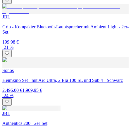
JBL
Grip - Kompakter Bluetooth-Lauptsprecher mit Ambient Light - 2er-
Set
199,98 €
-21 %
Sonos
Heimkino Set - mit Arc Ultra, 2 Era 100 SL und Sub 4 - Schwarz
2.496,00 €
1.969,95 €
-24 %
JBL
Authentics 200 - 2er-Set