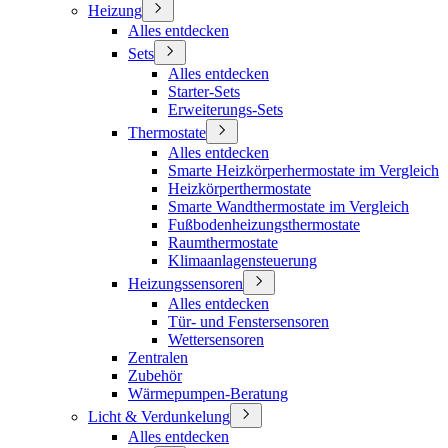
Heizung
Alles entdecken
Sets
Alles entdecken
Starter-Sets
Erweiterungs-Sets
Thermostate
Alles entdecken
Smarte Heizkörperhermostate im Vergleich
Heizkörperthermostate
Smarte Wandthermostate im Vergleich
Fußbodenheizungsthermostate
Raumthermostate
Klimaanlagensteuerung
Heizungssensoren
Alles entdecken
Tür- und Fenstersensoren
Wettersensoren
Zentralen
Zubehör
Wärmepumpen-Beratung
Licht & Verdunkelung
Alles entdecken