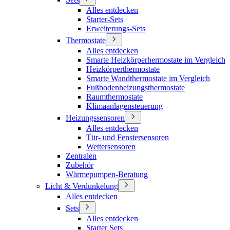
Alles entdecken
Starter-Sets
Erweiterungs-Sets
Thermostate
Alles entdecken
Smarte Heizkörperhermostate im Vergleich
Heizkörperthermostate
Smarte Wandthermostate im Vergleich
Fußbodenheizungsthermostate
Raumthermostate
Klimaanlagensteuerung
Heizungssensoren
Alles entdecken
Tür- und Fenstersensoren
Wettersensoren
Zentralen
Zubehör
Wärmepumpen-Beratung
Licht & Verdunkelung
Alles entdecken
Sets
Alles entdecken
Starter Sets