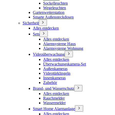
Sockelleuchten
Wegeleuchten
Gartenwetterstation
Smarte Außensteckdosen
Sicherheit
Alles entdecken
Sets
Alles entdecken
Alarmsysteme Haus
Alarmsysteme Wohnung
Videoüberwachung
Alles entdecken
Überwachungskamera-Set
Außenkameras
Videotürklingeln
Innenkameras
Zubehör
Brand- und Wasserschutz
Alles entdecken
Rauchmelder
Wassermelder
Smart Home Alarmanlage
Alles entdecken