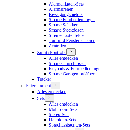
Alarmanlagen-Sets
Alarmsirenen
Bewegungsmelder
Smarte Fernbedienungen
Smarte Schalter
Smarte Steckdosen
Smarte Tastenfelder
Tür- und Fenstersensoren
Zentralen
Zutrittskontrolle
Alles entdecken
Smarte Türschlösser
Keypads & Fernbedienungen
Smarte Garagentoröffner
Tracker
Entertainment
Alles entdecken
Sets
Alles entdecken
Multiroom-Sets
Stereo-Sets
Heimkino-Sets
Sprachassistenten-Sets