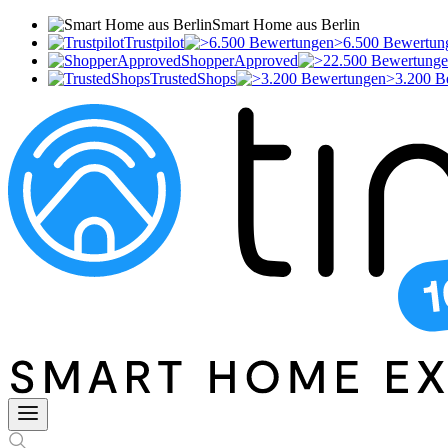
Smart Home aus Berlin
Trustpilot
>6.500 Bewertun
ShopperApproved
TrustedShops
>3.200 B