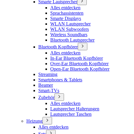
Smarte Lautsprecher
Alles entdecken
Sprachassistenten
Smarte Displays
WLAN Lautsprecher
WLAN Subwoofers
Wireless Soundbars
Bluetooth Lautsprecher
Bluetooth Kopfhörer
Alles entdecken
In-Ear Bluetooth Kopfhörer
Over-Ear Bluetooth Kopfhörer
Open-Ear Bluetooth Kopfhörer
Streaming
Smartphones & Tablets
Beamer
Smart-TVs
Zubehör
Alles entdecken
Lautsprecher Halterungen
Lautsprecher Taschen
Heizung
Alles entdecken
Sets