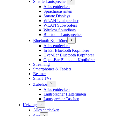
Smarte Lautsprecher
Alles entdecken
Sprachassistenten
Smarte Displays
WLAN Lautsprecher
WLAN Subwoofers
Wireless Soundbars
Bluetooth Lautsprecher
Bluetooth Kopfhörer
Alles entdecken
In-Ear Bluetooth Kopfhörer
Over-Ear Bluetooth Kopfhörer
Open-Ear Bluetooth Kopfhörer
Streaming
Smartphones & Tablets
Beamer
Smart-TVs
Zubehör
Alles entdecken
Lautsprecher Halterungen
Lautsprecher Taschen
Heizung
Alles entdecken
Sets