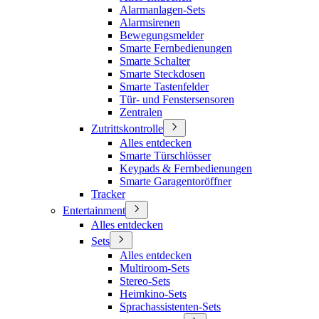
Alarmanlagen-Sets
Alarmsirenen
Bewegungsmelder
Smarte Fernbedienungen
Smarte Schalter
Smarte Steckdosen
Smarte Tastenfelder
Tür- und Fenstersensoren
Zentralen
Zutrittskontrolle
Alles entdecken
Smarte Türschlösser
Keypads & Fernbedienungen
Smarte Garagentoröffner
Tracker
Entertainment
Alles entdecken
Sets
Alles entdecken
Multiroom-Sets
Stereo-Sets
Heimkino-Sets
Sprachassistenten-Sets