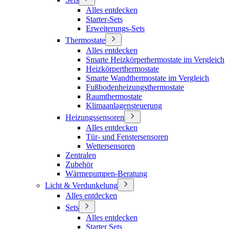
Alles entdecken
Starter-Sets
Erweiterungs-Sets
Thermostate
Alles entdecken
Smarte Heizkörperhermostate im Vergleich
Heizkörperthermostate
Smarte Wandthermostate im Vergleich
Fußbodenheizungsthermostate
Raumthermostate
Klimaanlagensteuerung
Heizungssensoren
Alles entdecken
Tür- und Fenstersensoren
Wettersensoren
Zentralen
Zubehör
Wärmepumpen-Beratung
Licht & Verdunkelung
Alles entdecken
Sets
Alles entdecken
Starter Sets