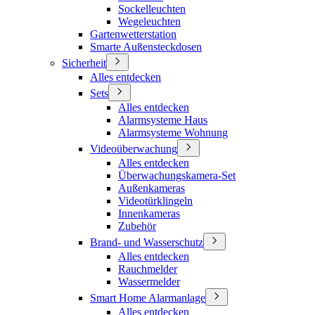
Sockelleuchten
Wegeleuchten
Gartenwetterstation
Smarte Außensteckdosen
Sicherheit
Alles entdecken
Sets
Alles entdecken
Alarmsysteme Haus
Alarmsysteme Wohnung
Videoüberwachung
Alles entdecken
Überwachungskamera-Set
Außenkameras
Videotürklingeln
Innenkameras
Zubehör
Brand- und Wasserschutz
Alles entdecken
Rauchmelder
Wassermelder
Smart Home Alarmanlage
Alles entdecken