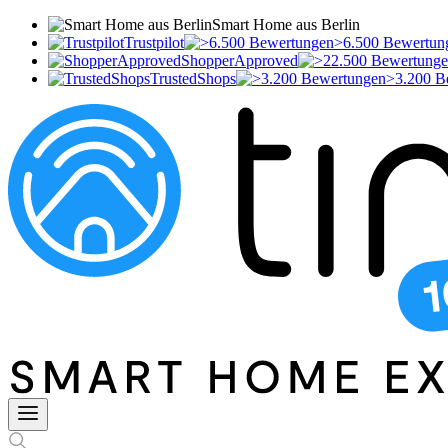
Smart Home aus Berlin
Trustpilot
>6.500 Bewertun
ShopperApproved
TrustedShops
>3.200 B