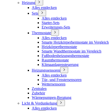
Heizung
Alles entdecken
Sets
Alles entdecken
Starter-Sets
Erweiterungs-Sets
Thermostate
Alles entdecken
Smarte Heizkörperhermostate im Vergleich
Heizkörperthermostate
Smarte Wandthermostate im Vergleich
Fußbodenheizungsthermostate
Raumthermostate
Klimaanlagensteuerung
Heizungssensoren
Alles entdecken
Tür- und Fenstersensoren
Wettersensoren
Zentralen
Zubehör
Wärmepumpen-Beratung
Licht & Verdunkelung
Alles entdecken