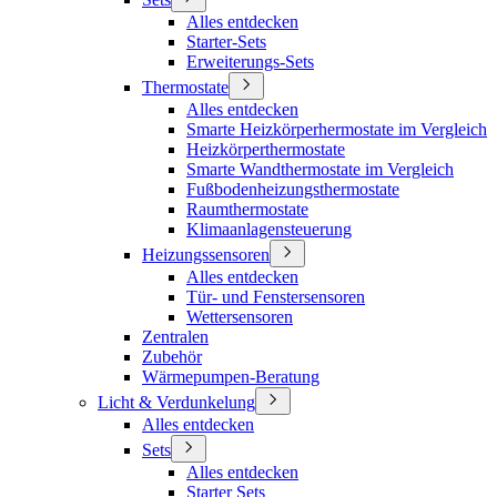
Alles entdecken
Starter-Sets
Erweiterungs-Sets
Thermostate
Alles entdecken
Smarte Heizkörperhermostate im Vergleich
Heizkörperthermostate
Smarte Wandthermostate im Vergleich
Fußbodenheizungsthermostate
Raumthermostate
Klimaanlagensteuerung
Heizungssensoren
Alles entdecken
Tür- und Fenstersensoren
Wettersensoren
Zentralen
Zubehör
Wärmepumpen-Beratung
Licht & Verdunkelung
Alles entdecken
Sets
Alles entdecken
Starter Sets