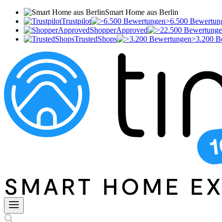
Smart Home aus Berlin
Trustpilot
>6.500 Bewertun
ShopperApproved
TrustedShops
>3.200 B