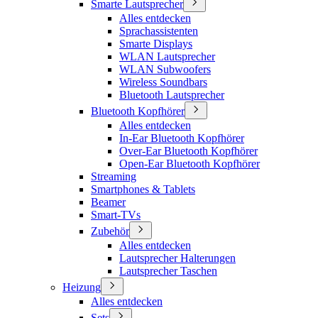
Smarte Lautsprecher
Alles entdecken
Sprachassistenten
Smarte Displays
WLAN Lautsprecher
WLAN Subwoofers
Wireless Soundbars
Bluetooth Lautsprecher
Bluetooth Kopfhörer
Alles entdecken
In-Ear Bluetooth Kopfhörer
Over-Ear Bluetooth Kopfhörer
Open-Ear Bluetooth Kopfhörer
Streaming
Smartphones & Tablets
Beamer
Smart-TVs
Zubehör
Alles entdecken
Lautsprecher Halterungen
Lautsprecher Taschen
Heizung
Alles entdecken
Sets