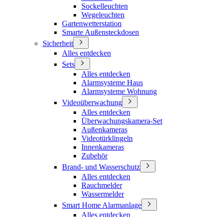
Sockelleuchten
Wegeleuchten
Gartenwetterstation
Smarte Außensteckdosen
Sicherheit
Alles entdecken
Sets
Alles entdecken
Alarmsysteme Haus
Alarmsysteme Wohnung
Videoüberwachung
Alles entdecken
Überwachungskamera-Set
Außenkameras
Videotürklingeln
Innenkameras
Zubehör
Brand- und Wasserschutz
Alles entdecken
Rauchmelder
Wassermelder
Smart Home Alarmanlage
Alles entdecken