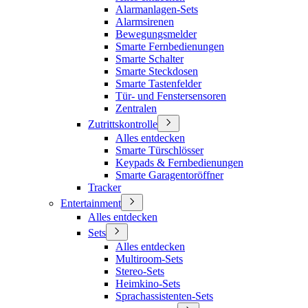
Alarmanlagen-Sets
Alarmsirenen
Bewegungsmelder
Smarte Fernbedienungen
Smarte Schalter
Smarte Steckdosen
Smarte Tastenfelder
Tür- und Fenstersensoren
Zentralen
Zutrittskontrolle
Alles entdecken
Smarte Türschlösser
Keypads & Fernbedienungen
Smarte Garagentoröffner
Tracker
Entertainment
Alles entdecken
Sets
Alles entdecken
Multiroom-Sets
Stereo-Sets
Heimkino-Sets
Sprachassistenten-Sets