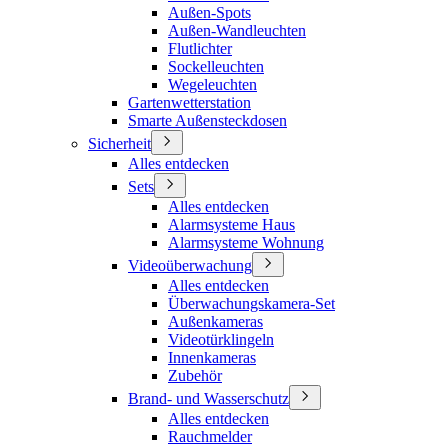
Außen-Spots
Außen-Wandleuchten
Flutlichter
Sockelleuchten
Wegeleuchten
Gartenwetterstation
Smarte Außensteckdosen
Sicherheit
Alles entdecken
Sets
Alles entdecken
Alarmsysteme Haus
Alarmsysteme Wohnung
Videoüberwachung
Alles entdecken
Überwachungskamera-Set
Außenkameras
Videotürklingeln
Innenkameras
Zubehör
Brand- und Wasserschutz
Alles entdecken
Rauchmelder