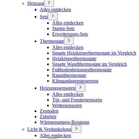
Heizung
Alles entdecken
Sets
Alles entdecken
Starter-Sets
Erweiterungs-Sets
Thermostate
Alles entdecken
Smarte Heizkörperhermostate im Vergleich
Heizkörperthermostate
Smarte Wandthermostate im Vergleich
Fußbodenheizungsthermostate
Raumthermostate
Klimaanlagensteuerung
Heizungssensoren
Alles entdecken
Tür- und Fenstersensoren
Wettersensoren
Zentralen
Zubehör
Wärmepumpen-Beratung
Licht & Verdunkelung
Alles entdecken