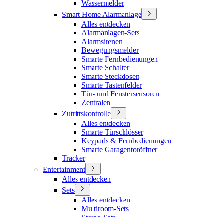
Wassermelder
Smart Home Alarmanlage
Alles entdecken
Alarmanlagen-Sets
Alarmsirenen
Bewegungsmelder
Smarte Fernbedienungen
Smarte Schalter
Smarte Steckdosen
Smarte Tastenfelder
Tür- und Fenstersensoren
Zentralen
Zutrittskontrolle
Alles entdecken
Smarte Türschlösser
Keypads & Fernbedienungen
Smarte Garagentoröffner
Tracker
Entertainment
Alles entdecken
Sets
Alles entdecken
Multiroom-Sets