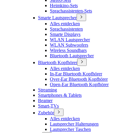
Stereo-Sets
Heimkino-Sets
Sprachassistenten-Sets
Smarte Lautsprecher
Alles entdecken
Sprachassistenten
Smarte Displays
WLAN Lautsprecher
WLAN Subwoofers
Wireless Soundbars
Bluetooth Lautsprecher
Bluetooth Kopfhörer
Alles entdecken
In-Ear Bluetooth Kopfhörer
Over-Ear Bluetooth Kopfhörer
Open-Ear Bluetooth Kopfhörer
Streaming
Smartphones & Tablets
Beamer
Smart-TVs
Zubehör
Alles entdecken
Lautsprecher Halterungen
Lautsprecher Taschen