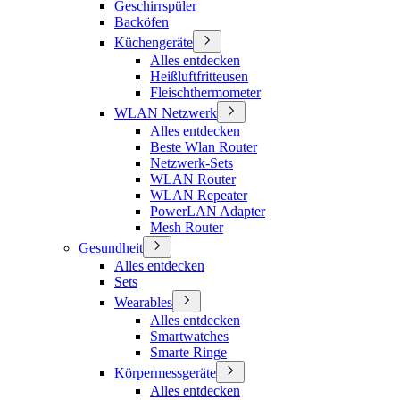
Geschirrspüler
Backöfen
Küchengeräte
Alles entdecken
Heißluftfritteusen
Fleischthermometer
WLAN Netzwerk
Alles entdecken
Beste Wlan Router
Netzwerk-Sets
WLAN Router
WLAN Repeater
PowerLAN Adapter
Mesh Router
Gesundheit
Alles entdecken
Sets
Wearables
Alles entdecken
Smartwatches
Smarte Ringe
Körpermessgeräte
Alles entdecken