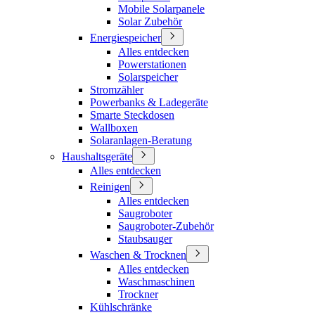
Mobile Solarpanele
Solar Zubehör
Energiespeicher
Alles entdecken
Powerstationen
Solarspeicher
Stromzähler
Powerbanks & Ladegeräte
Smarte Steckdosen
Wallboxen
Solaranlagen-Beratung
Haushaltsgeräte
Alles entdecken
Reinigen
Alles entdecken
Saugroboter
Saugroboter-Zubehör
Staubsauger
Waschen & Trocknen
Alles entdecken
Waschmaschinen
Trockner
Kühlschränke