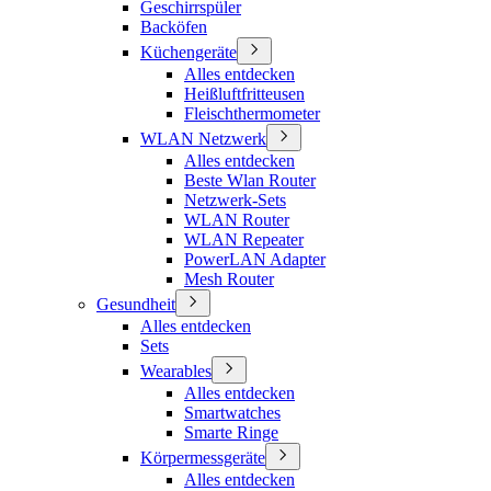
Geschirrspüler
Backöfen
Küchengeräte
Alles entdecken
Heißluftfritteusen
Fleischthermometer
WLAN Netzwerk
Alles entdecken
Beste Wlan Router
Netzwerk-Sets
WLAN Router
WLAN Repeater
PowerLAN Adapter
Mesh Router
Gesundheit
Alles entdecken
Sets
Wearables
Alles entdecken
Smartwatches
Smarte Ringe
Körpermessgeräte
Alles entdecken