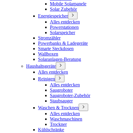
Mobile Solarpanele
Solar Zubehör
Energiespeicher
Alles entdecken
Powerstationen
Solarspeicher
Stromzähler
Powerbanks & Ladegeräte
Smarte Steckdosen
Wallboxen
Solaranlagen-Beratung
Haushaltsgeräte
Alles entdecken
Reinigen
Alles entdecken
Saugroboter
Saugroboter-Zubehör
Staubsauger
Waschen & Trocknen
Alles entdecken
Waschmaschinen
Trockner
Kühlschränke