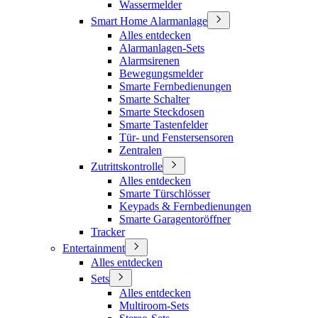
Wassermelder
Smart Home Alarmanlage
Alles entdecken
Alarmanlagen-Sets
Alarmsirenen
Bewegungsmelder
Smarte Fernbedienungen
Smarte Schalter
Smarte Steckdosen
Smarte Tastenfelder
Tür- und Fenstersensoren
Zentralen
Zutrittskontrolle
Alles entdecken
Smarte Türschlösser
Keypads & Fernbedienungen
Smarte Garagentoröffner
Tracker
Entertainment
Alles entdecken
Sets
Alles entdecken
Multiroom-Sets