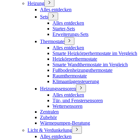
Heizung
Alles entdecken
Sets
Alles entdecken
Starter-Sets
Erweiterungs-Sets
Thermostate
Alles entdecken
Smarte Heizkörperhermostate im Vergleich
Heizkörperthermostate
Smarte Wandthermostate im Vergleich
Fußbodenheizungsthermostate
Raumthermostate
Klimaanlagensteuerung
Heizungssensoren
Alles entdecken
Tür- und Fenstersensoren
Wettersensoren
Zentralen
Zubehör
Wärmepumpen-Beratung
Licht & Verdunkelung
Alles entdecken