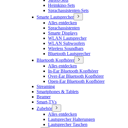
Stereo-Sets
Heimkino-Sets
Sprachassistenten-Sets
Smarte Lautsprecher
Alles entdecken
Sprachassistenten
Smarte Displays
WLAN Lautsprecher
WLAN Subwoofers
Wireless Soundbars
Bluetooth Lautsprecher
Bluetooth Kopfhörer
Alles entdecken
In-Ear Bluetooth Kopfhörer
Over-Ear Bluetooth Kopfhörer
Open-Ear Bluetooth Kopfhörer
Streaming
Smartphones & Tablets
Beamer
Smart-TVs
Zubehör
Alles entdecken
Lautsprecher Halterungen
Lautsprecher Taschen