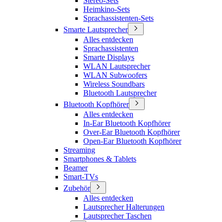
Stereo-Sets
Heimkino-Sets
Sprachassistenten-Sets
Smarte Lautsprecher
Alles entdecken
Sprachassistenten
Smarte Displays
WLAN Lautsprecher
WLAN Subwoofers
Wireless Soundbars
Bluetooth Lautsprecher
Bluetooth Kopfhörer
Alles entdecken
In-Ear Bluetooth Kopfhörer
Over-Ear Bluetooth Kopfhörer
Open-Ear Bluetooth Kopfhörer
Streaming
Smartphones & Tablets
Beamer
Smart-TVs
Zubehör
Alles entdecken
Lautsprecher Halterungen
Lautsprecher Taschen