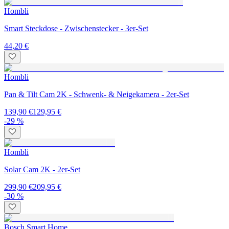
Hombli
Smart Steckdose - Zwischenstecker - 3er-Set
44,20 €
Hombli
Pan & Tilt Cam 2K - Schwenk- & Neigekamera - 2er-Set
139,90 €
129,95 €
-29 %
Hombli
Solar Cam 2K - 2er-Set
299,90 €
209,95 €
-30 %
Bosch Smart Home