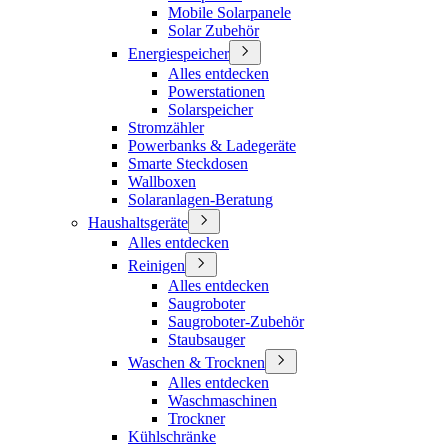
Mobile Solarpanele
Solar Zubehör
Energiespeicher
Alles entdecken
Powerstationen
Solarspeicher
Stromzähler
Powerbanks & Ladegeräte
Smarte Steckdosen
Wallboxen
Solaranlagen-Beratung
Haushaltsgeräte
Alles entdecken
Reinigen
Alles entdecken
Saugroboter
Saugroboter-Zubehör
Staubsauger
Waschen & Trocknen
Alles entdecken
Waschmaschinen
Trockner
Kühlschränke