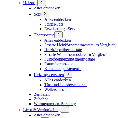
Heizung
Alles entdecken
Sets
Alles entdecken
Starter-Sets
Erweiterungs-Sets
Thermostate
Alles entdecken
Smarte Heizkörperhermostate im Vergleich
Heizkörperthermostate
Smarte Wandthermostate im Vergleich
Fußbodenheizungsthermostate
Raumthermostate
Klimaanlagensteuerung
Heizungssensoren
Alles entdecken
Tür- und Fenstersensoren
Wettersensoren
Zentralen
Zubehör
Wärmepumpen-Beratung
Licht & Verdunkelung
Alles entdecken