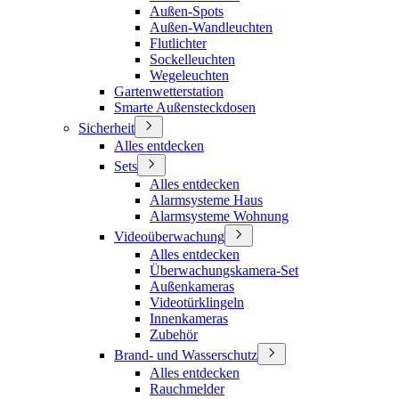
Außen-Spots
Außen-Wandleuchten
Flutlichter
Sockelleuchten
Wegeleuchten
Gartenwetterstation
Smarte Außensteckdosen
Sicherheit
Alles entdecken
Sets
Alles entdecken
Alarmsysteme Haus
Alarmsysteme Wohnung
Videoüberwachung
Alles entdecken
Überwachungskamera-Set
Außenkameras
Videotürklingeln
Innenkameras
Zubehör
Brand- und Wasserschutz
Alles entdecken
Rauchmelder