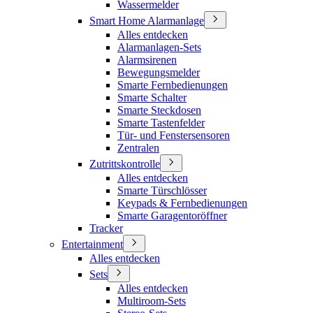
Wassermelder
Smart Home Alarmanlage
Alles entdecken
Alarmanlagen-Sets
Alarmsirenen
Bewegungsmelder
Smarte Fernbedienungen
Smarte Schalter
Smarte Steckdosen
Smarte Tastenfelder
Tür- und Fenstersensoren
Zentralen
Zutrittskontrolle
Alles entdecken
Smarte Türschlösser
Keypads & Fernbedienungen
Smarte Garagentoröffner
Tracker
Entertainment
Alles entdecken
Sets
Alles entdecken
Multiroom-Sets