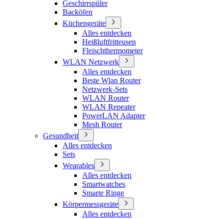
Geschirrspüler
Backöfen
Küchengeräte
Alles entdecken
Heißluftfritteusen
Fleischthermometer
WLAN Netzwerk
Alles entdecken
Beste Wlan Router
Netzwerk-Sets
WLAN Router
WLAN Repeater
PowerLAN Adapter
Mesh Router
Gesundheit
Alles entdecken
Sets
Wearables
Alles entdecken
Smartwatches
Smarte Ringe
Körpermessgeräte
Alles entdecken