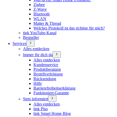
Zigbee
Z-Wave
Bluetooth
WLAN
Matter & Thread
Welches Protokoll ist das richtige für mich?
tink YouTube-Kanal
Bestseller
Services
Alles entdecken
Immer für dich da
Alles entdecken
Kundenservice
Produktberatung
Bestellverfolgung
Rücksendung
Hilfe
Barrierefreiheitserklärung
Funktioniert-Garantie
Stets informiert
Alles entdecken
tink Plus
tink Smart Home Blog