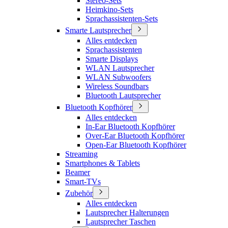
Stereo-Sets
Heimkino-Sets
Sprachassistenten-Sets
Smarte Lautsprecher
Alles entdecken
Sprachassistenten
Smarte Displays
WLAN Lautsprecher
WLAN Subwoofers
Wireless Soundbars
Bluetooth Lautsprecher
Bluetooth Kopfhörer
Alles entdecken
In-Ear Bluetooth Kopfhörer
Over-Ear Bluetooth Kopfhörer
Open-Ear Bluetooth Kopfhörer
Streaming
Smartphones & Tablets
Beamer
Smart-TVs
Zubehör
Alles entdecken
Lautsprecher Halterungen
Lautsprecher Taschen