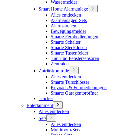
Wassermelder
Smart Home Alarmanlage
Alles entdecken
Alarmanlagen-Sets
Alarmsirenen
Bewegungsmelder
Smarte Fernbedienungen
Smarte Schalter
Smarte Steckdosen
Smarte Tastenfelder
Tür- und Fenstersensoren
Zentralen
Zutrittskontrolle
Alles entdecken
Smarte Türschlösser
Keypads & Fernbedienungen
Smarte Garagentoröffner
Tracker
Entertainment
Alles entdecken
Sets
Alles entdecken
Multiroom-Sets