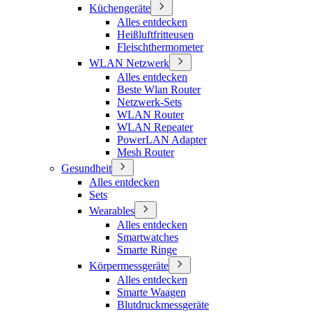
Küchengeräte
Alles entdecken
Heißluftfritteusen
Fleischthermometer
WLAN Netzwerk
Alles entdecken
Beste Wlan Router
Netzwerk-Sets
WLAN Router
WLAN Repeater
PowerLAN Adapter
Mesh Router
Gesundheit
Alles entdecken
Sets
Wearables
Alles entdecken
Smartwatches
Smarte Ringe
Körpermessgeräte
Alles entdecken
Smarte Waagen
Blutdruckmessgeräte