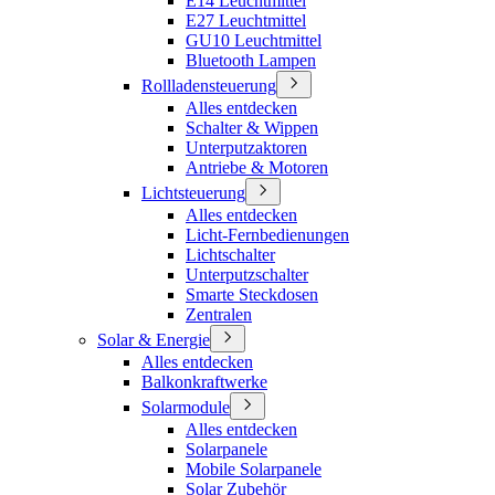
E14 Leuchtmittel
E27 Leuchtmittel
GU10 Leuchtmittel
Bluetooth Lampen
Rollladensteuerung
Alles entdecken
Schalter & Wippen
Unterputzaktoren
Antriebe & Motoren
Lichtsteuerung
Alles entdecken
Licht-Fernbedienungen
Lichtschalter
Unterputzschalter
Smarte Steckdosen
Zentralen
Solar & Energie
Alles entdecken
Balkonkraftwerke
Solarmodule
Alles entdecken
Solarpanele
Mobile Solarpanele
Solar Zubehör