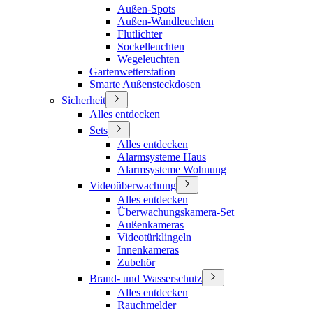
Außen-Spots
Außen-Wandleuchten
Flutlichter
Sockelleuchten
Wegeleuchten
Gartenwetterstation
Smarte Außensteckdosen
Sicherheit
Alles entdecken
Sets
Alles entdecken
Alarmsysteme Haus
Alarmsysteme Wohnung
Videoüberwachung
Alles entdecken
Überwachungskamera-Set
Außenkameras
Videotürklingeln
Innenkameras
Zubehör
Brand- und Wasserschutz
Alles entdecken
Rauchmelder