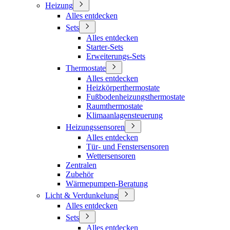
Heizung
Alles entdecken
Sets
Alles entdecken
Starter-Sets
Erweiterungs-Sets
Thermostate
Alles entdecken
Heizkörperthermostate
Fußbodenheizungsthermostate
Raumthermostate
Klimaanlagensteuerung
Heizungssensoren
Alles entdecken
Tür- und Fenstersensoren
Wettersensoren
Zentralen
Zubehör
Wärmepumpen-Beratung
Licht & Verdunkelung
Alles entdecken
Sets
Alles entdecken