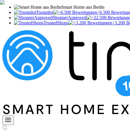
Smart Home aus Berlin
Trustpilot
>6.500 Bewertun
ShopperApproved
TrustedShops
>3.200 B