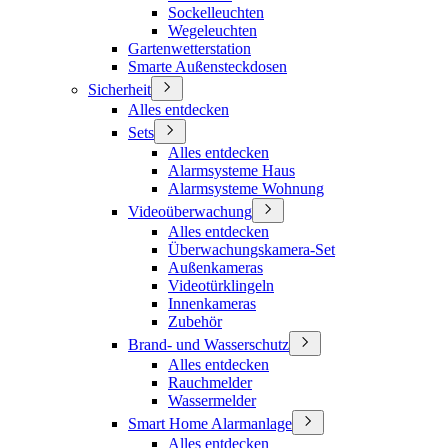
Sockelleuchten
Wegeleuchten
Gartenwetterstation
Smarte Außensteckdosen
Sicherheit
Alles entdecken
Sets
Alles entdecken
Alarmsysteme Haus
Alarmsysteme Wohnung
Videoüberwachung
Alles entdecken
Überwachungskamera-Set
Außenkameras
Videotürklingeln
Innenkameras
Zubehör
Brand- und Wasserschutz
Alles entdecken
Rauchmelder
Wassermelder
Smart Home Alarmanlage
Alles entdecken