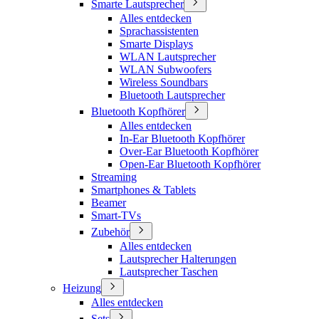
Smarte Lautsprecher
Alles entdecken
Sprachassistenten
Smarte Displays
WLAN Lautsprecher
WLAN Subwoofers
Wireless Soundbars
Bluetooth Lautsprecher
Bluetooth Kopfhörer
Alles entdecken
In-Ear Bluetooth Kopfhörer
Over-Ear Bluetooth Kopfhörer
Open-Ear Bluetooth Kopfhörer
Streaming
Smartphones & Tablets
Beamer
Smart-TVs
Zubehör
Alles entdecken
Lautsprecher Halterungen
Lautsprecher Taschen
Heizung
Alles entdecken
Sets