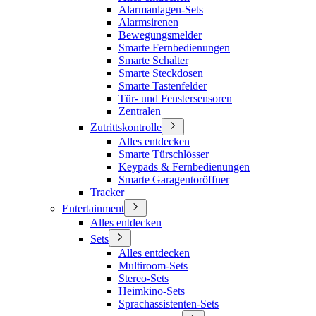
Alarmanlagen-Sets
Alarmsirenen
Bewegungsmelder
Smarte Fernbedienungen
Smarte Schalter
Smarte Steckdosen
Smarte Tastenfelder
Tür- und Fenstersensoren
Zentralen
Zutrittskontrolle
Alles entdecken
Smarte Türschlösser
Keypads & Fernbedienungen
Smarte Garagentoröffner
Tracker
Entertainment
Alles entdecken
Sets
Alles entdecken
Multiroom-Sets
Stereo-Sets
Heimkino-Sets
Sprachassistenten-Sets