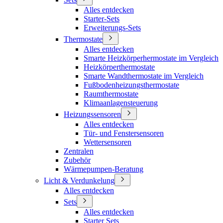
Alles entdecken
Starter-Sets
Erweiterungs-Sets
Thermostate
Alles entdecken
Smarte Heizkörperhermostate im Vergleich
Heizkörperthermostate
Smarte Wandthermostate im Vergleich
Fußbodenheizungsthermostate
Raumthermostate
Klimaanlagensteuerung
Heizungssensoren
Alles entdecken
Tür- und Fenstersensoren
Wettersensoren
Zentralen
Zubehör
Wärmepumpen-Beratung
Licht & Verdunkelung
Alles entdecken
Sets
Alles entdecken
Starter Sets