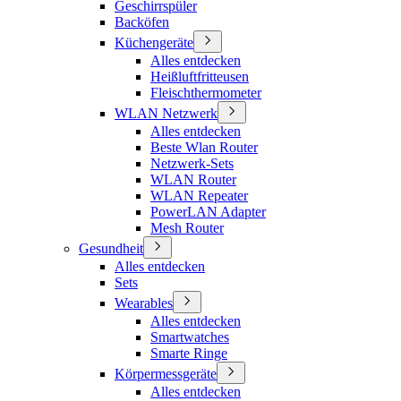
Geschirrspüler
Backöfen
Küchengeräte
Alles entdecken
Heißluftfritteusen
Fleischthermometer
WLAN Netzwerk
Alles entdecken
Beste Wlan Router
Netzwerk-Sets
WLAN Router
WLAN Repeater
PowerLAN Adapter
Mesh Router
Gesundheit
Alles entdecken
Sets
Wearables
Alles entdecken
Smartwatches
Smarte Ringe
Körpermessgeräte
Alles entdecken