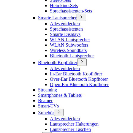
Stereo-Sets
Heimkino-Sets
Sprachassistenten-Sets
Smarte Lautsprecher
Alles entdecken
Sprachassistenten
Smarte Displays
WLAN Lautsprecher
WLAN Subwoofers
Wireless Soundbars
Bluetooth Lautsprecher
Bluetooth Kopfhörer
Alles entdecken
In-Ear Bluetooth Kopfhörer
Over-Ear Bluetooth Kopfhörer
Open-Ear Bluetooth Kopfhörer
Streaming
Smartphones & Tablets
Beamer
Smart-TVs
Zubehör
Alles entdecken
Lautsprecher Halterungen
Lautsprecher Taschen