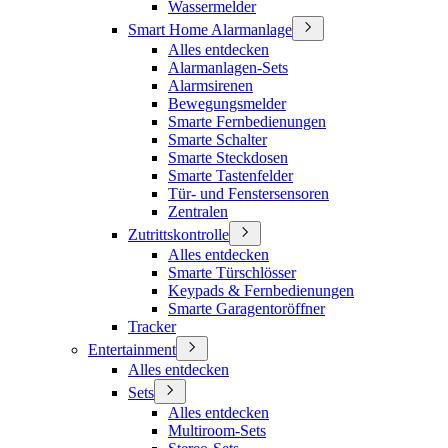
Wassermelder
Smart Home Alarmanlage
Alles entdecken
Alarmanlagen-Sets
Alarmsirenen
Bewegungsmelder
Smarte Fernbedienungen
Smarte Schalter
Smarte Steckdosen
Smarte Tastenfelder
Tür- und Fenstersensoren
Zentralen
Zutrittskontrolle
Alles entdecken
Smarte Türschlösser
Keypads & Fernbedienungen
Smarte Garagentoröffner
Tracker
Entertainment
Alles entdecken
Sets
Alles entdecken
Multiroom-Sets