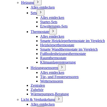
Heizung
Alles entdecken
Sets
Alles entdecken
Starter-Sets
Erweiterungs-Sets
Thermostate
Alles entdecken
Smarte Heizkörperhermostate im Vergleich
Heizkörperthermostate
Smarte Wandthermostate im Vergleich
Fußbodenheizungsthermostate
Raumthermostate
Klimaanlagensteuerung
Heizungssensoren
Alles entdecken
Tür- und Fenstersensoren
Wettersensoren
Zentralen
Zubehör
Wärmepumpen-Beratung
Licht & Verdunkelung
Alles entdecken