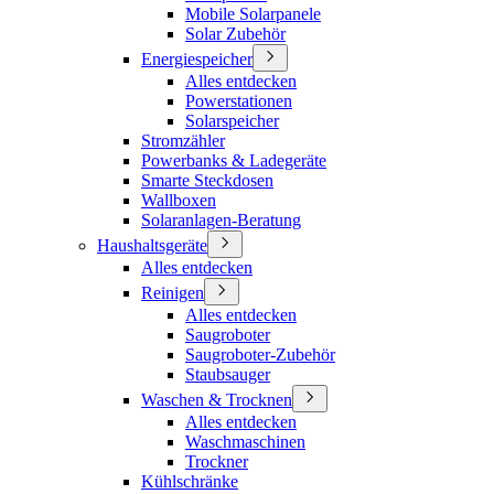
Mobile Solarpanele
Solar Zubehör
Energiespeicher
Alles entdecken
Powerstationen
Solarspeicher
Stromzähler
Powerbanks & Ladegeräte
Smarte Steckdosen
Wallboxen
Solaranlagen-Beratung
Haushaltsgeräte
Alles entdecken
Reinigen
Alles entdecken
Saugroboter
Saugroboter-Zubehör
Staubsauger
Waschen & Trocknen
Alles entdecken
Waschmaschinen
Trockner
Kühlschränke