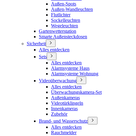
Außen-Spots
Außen-Wandleuchten
Flutlichter
Sockelleuchten
Wegeleuchten
Gartenwetterstation
Smarte Außensteckdosen
Sicherheit
Alles entdecken
Sets
Alles entdecken
Alarmsysteme Haus
Alarmsysteme Wohnung
Videoüberwachung
Alles entdecken
Überwachungskamera-Set
Außenkameras
Videotürklingeln
Innenkameras
Zubehör
Brand- und Wasserschutz
Alles entdecken
Rauchmelder