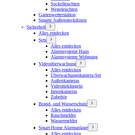
Sockelleuchten
Wegeleuchten
Gartenwetterstation
Smarte Außensteckdosen
Sicherheit
Alles entdecken
Sets
Alles entdecken
Alarmsysteme Haus
Alarmsysteme Wohnung
Videoüberwachung
Alles entdecken
Überwachungskamera-Set
Außenkameras
Videotürklingeln
Innenkameras
Zubehör
Brand- und Wasserschutz
Alles entdecken
Rauchmelder
Wassermelder
Smart Home Alarmanlage
Alles entdecken