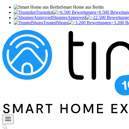
Smart Home aus Berlin
Trustpilot
>6.500 Bewertun
ShopperApproved
TrustedShops
>3.200 B