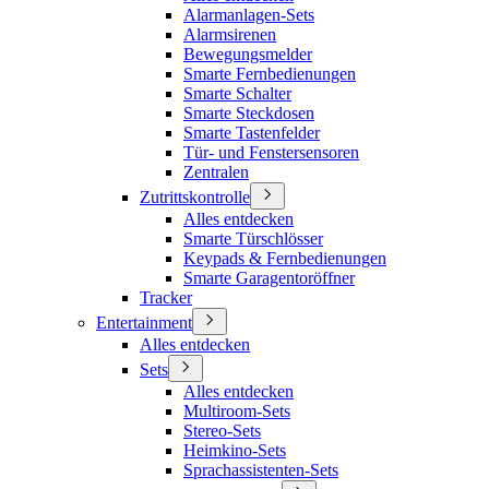
Alarmanlagen-Sets
Alarmsirenen
Bewegungsmelder
Smarte Fernbedienungen
Smarte Schalter
Smarte Steckdosen
Smarte Tastenfelder
Tür- und Fenstersensoren
Zentralen
Zutrittskontrolle
Alles entdecken
Smarte Türschlösser
Keypads & Fernbedienungen
Smarte Garagentoröffner
Tracker
Entertainment
Alles entdecken
Sets
Alles entdecken
Multiroom-Sets
Stereo-Sets
Heimkino-Sets
Sprachassistenten-Sets