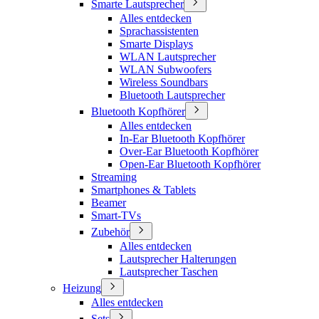
Smarte Lautsprecher
Alles entdecken
Sprachassistenten
Smarte Displays
WLAN Lautsprecher
WLAN Subwoofers
Wireless Soundbars
Bluetooth Lautsprecher
Bluetooth Kopfhörer
Alles entdecken
In-Ear Bluetooth Kopfhörer
Over-Ear Bluetooth Kopfhörer
Open-Ear Bluetooth Kopfhörer
Streaming
Smartphones & Tablets
Beamer
Smart-TVs
Zubehör
Alles entdecken
Lautsprecher Halterungen
Lautsprecher Taschen
Heizung
Alles entdecken
Sets