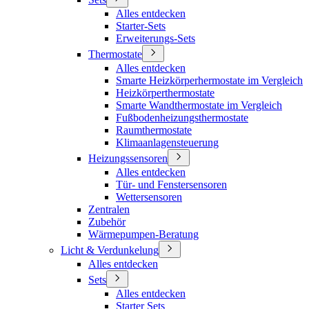
Alles entdecken
Starter-Sets
Erweiterungs-Sets
Thermostate
Alles entdecken
Smarte Heizkörperhermostate im Vergleich
Heizkörperthermostate
Smarte Wandthermostate im Vergleich
Fußbodenheizungsthermostate
Raumthermostate
Klimaanlagensteuerung
Heizungssensoren
Alles entdecken
Tür- und Fenstersensoren
Wettersensoren
Zentralen
Zubehör
Wärmepumpen-Beratung
Licht & Verdunkelung
Alles entdecken
Sets
Alles entdecken
Starter Sets